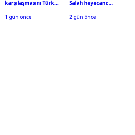
karşılaşmasını Türk
Salah heyecanı:
hakem yönetecek
Kombine biletler
1 gün önce
2 gün önce
tükeniyor