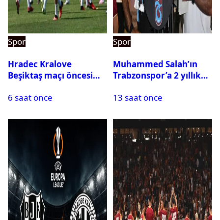
Spor
Spor
Hradec Kralove
Muhammed Salah’ın
Beşiktaş maçı öncesi
Trabzonspor’a 2 yıllık
kadrolar belli oldu! İşte
maliyeti belli oldu
6 saat önce
13 saat önce
Siyah-Beyazlıların 11’i