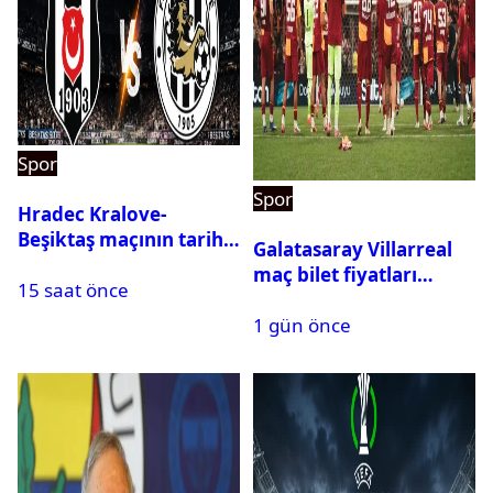
Spor
Spor
Hradec Kralove-
Beşiktaş maçının tarihi
Galatasaray Villarreal
ve saati açıklandı
maç bilet fiyatları
15 saat önce
açıklandı
1 gün önce