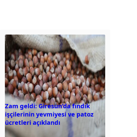
Zam geldi: Giresun’da fındık
işçilerinin yevmiyesi ve patoz
ücretleri açıklandı