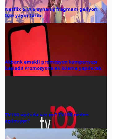
Netflix GTA 6 oynanış fragmanı geliyor!
İşte yayın tarihi
Akbank emekli promosyon kampanyası
başladı! Promosyona ek ödeme yapılacak
TV100 uyduda var mı? TV100 neden
açılmıyor?