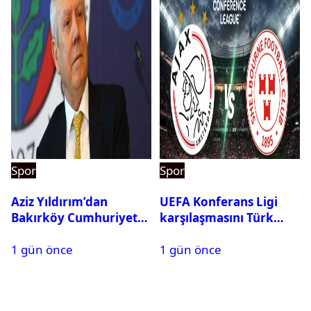
Spor
Spor
Aziz Yıldırım’dan
UEFA Konferans Ligi
Bakırköy Cumhuriyet
karşılaşmasını Türk
Başsavcılığına suç
hakem yönetecek
1 gün önce
1 gün önce
duyurusu