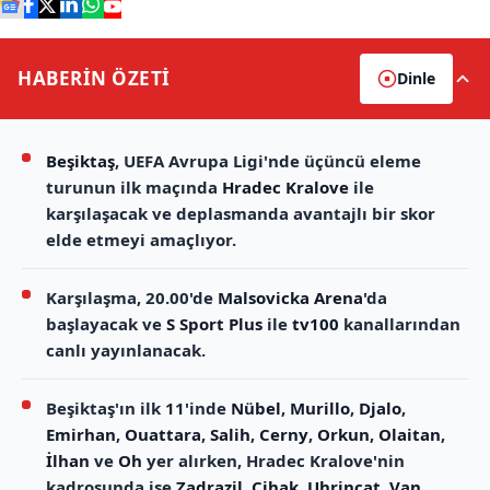
HABERİN
ÖZETİ
Dinle
Beşiktaş
, UEFA Avrupa Ligi'nde üçüncü eleme
turunun ilk maçında
Hradec Kralove
ile
karşılaşacak ve deplasmanda avantajlı bir skor
elde etmeyi amaçlıyor.
Karşılaşma, 20.00'de
Malsovicka Arena
'da
başlayacak ve
S Sport Plus
ile
tv100
kanallarından
canlı yayınlanacak.
Beşiktaş'ın ilk 11'inde
Nübel
,
Murillo
,
Djalo
,
Emirhan
,
Ouattara
,
Salih
,
Cerny
,
Orkun
,
Olaitan
,
İlhan
ve
Oh
yer alırken, Hradec Kralove'nin
kadrosunda ise
Zadrazil
,
Cihak
,
Uhrincat
,
Van