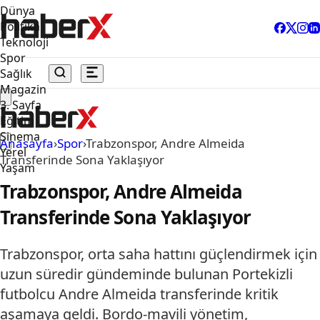
Dünya
Politika
Teknoloji
Spor
Sağlık
Magazin
3. Sayfa
Eğitim
Sinema
Anasayfa
›
Spor
›
Trabzonspor, Andre Almeida
Yerel
Transferinde Sona Yaklaşıyor
Yaşam
Trabzonspor, Andre Almeida
Transferinde Sona Yaklaşıyor
Trabzonspor, orta saha hattını güçlendirmek için
uzun süredir gündeminde bulunan Portekizli
futbolcu Andre Almeida transferinde kritik
aşamaya geldi. Bordo-mavili yönetim,