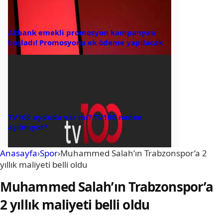
Akbank emekli promosyon kampanyası
başladı! Promosyona ek ödeme yapılacak
TV100 uyduda var mı? TV100 neden
açılmıyor?
Anasayfa
›
Spor
›
Muhammed Salah’ın Trabzonspor’a 2
yıllık maliyeti belli oldu
Muhammed Salah’ın Trabzonspor’a
2 yıllık maliyeti belli oldu