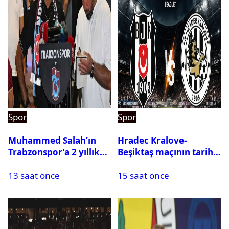
Spor
Spor
Muhammed Salah’ın
Hradec Kralove-
Trabzonspor’a 2 yıllık
Beşiktaş maçının tarihi
maliyeti belli oldu
ve saati açıklandı
13 saat önce
15 saat önce