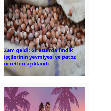
Zam geldi: Giresun’da fındık
işçilerinin yevmiyesi ve patoz
ücretleri açıklandı