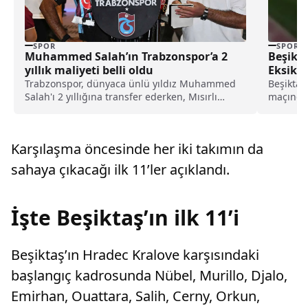
SPOR
SPOR
Muhammed Salah’ın Trabzonspor’a 2
Beşikta
yıllık maliyeti belli oldu
Eksik
Trabzonspor, dünyaca ünlü yıldız Muhammed
Beşiktaş
Salah'ı 2 yıllığına transfer ederken, Mısırlı
maçında
futbolcunun Karadeniz ekibine 2 yıllık maliyeti
eksiğiyl
belli oldu.
Karşılaşma öncesinde her iki takımın da
sahaya çıkacağı ilk 11’ler açıklandı.
İşte Beşiktaş’ın ilk 11’i
Beşiktaş’ın Hradec Kralove karşısındaki
başlangıç kadrosunda Nübel, Murillo, Djalo,
Emirhan, Ouattara, Salih, Cerny, Orkun,