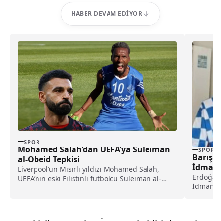
HABER DEVAM EDIYOR
SPOR
Mohamed Salah’dan UEFA’ya Suleiman
SPOR
Barış 
al-Obeid Tepkisi
İdmany
Liverpool’un Mısırlı yıldızı Mohamed Salah,
Erdoğan 
UEFA’nın eski Filistinli futbolcu Suleiman al-
İdmanyu
Obeid’in ölümüne ilişkin paylaşımına...
sağladığı