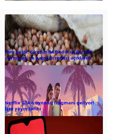
Zam geldi: Giresun’da fındık işçilerinin
yevmiyesi ve patoz ücretleri açıklandı
Netflix GTA 6 oynanış fragmanı geliyor!
İşte yayın tarihi