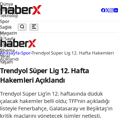
Dünya
Politika
Teknoloji
Spor
Sağlık
Magazin
3. Sayfa
Eğitim
Sinema
Anasayfa
›
Spor
›
Trendyol Süper Lig 12. Hafta Hakemleri
Yerel
Açıklandı
Yaşam
Trendyol Süper Lig 12. Hafta
Hakemleri Açıklandı
Trendyol Süper Lig’in 12. haftasında düdük
çalacak hakemler belli oldu; TFF’nin açıkladığı
listeyle Fenerbahçe, Galatasaray ve Beşiktaş’ın
kritik maçlarını yönetecek isimler netleşti.