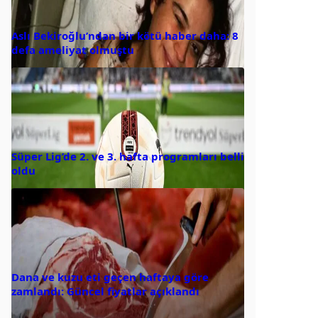
Aslı Bekiroğlu’ndan bir kötü haber daha: 8
defa ameliyat olmuştu
Süper Lig’de 2. ve 3. hafta programları belli
oldu
Dana ve kuzu eti geçen haftaya göre
zamlandı: Güncel fiyatlar açıklandı