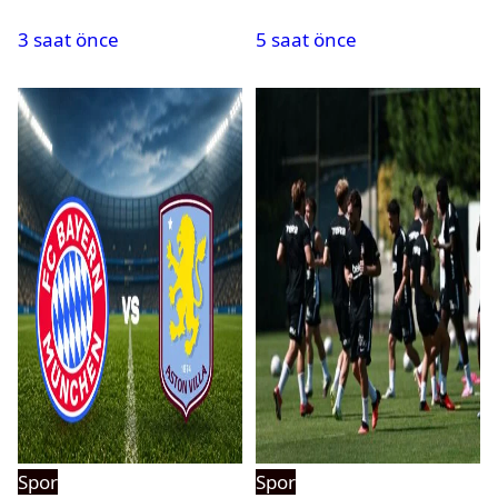
paylaşımı yapan şüpheli
oldu
3 saat önce
5 saat önce
hakkında karar çıktı
Spor
Spor