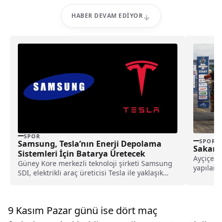
HABER DEVAM EDIYOR
SPOR
SPOR
Samsung, Tesla’nın Enerji Depolama
Sakary
Sistemleri İçin Batarya Üretecek
Ayçiçeği
Güney Kore merkezli teknoloji şirketi Samsung
yapılan 
SDI, elektrikli araç üreticisi Tesla ile yaklaşık
rakipleri
2,1...
9 Kasım Pazar günü ise dört maç