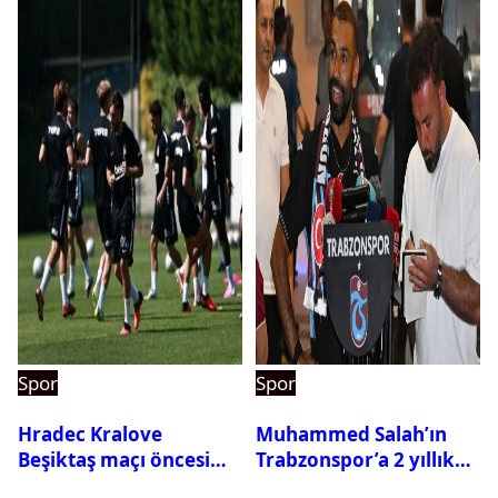
Spor
Spor
Hradec Kralove
Muhammed Salah’ın
Beşiktaş maçı öncesi
Trabzonspor’a 2 yıllık
kadrolar belli oldu! İşte
maliyeti belli oldu