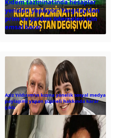
Kıdem tazminatında hesaplar
yeniden yapılıyor: Yargıtay’dan
prim ve yardım ödemeleri için
emsal karar
Aziz Yıldırım’ın kızına yönelik sosyal medya
paylaşımı yapan şüpheli hakkında karar
çıktı