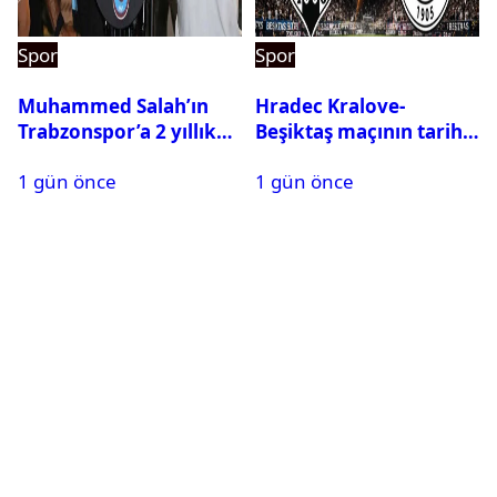
Spor
Spor
Muhammed Salah’ın
Hradec Kralove-
Trabzonspor’a 2 yıllık
Beşiktaş maçının tarihi
maliyeti belli oldu
ve saati açıklandı
1 gün önce
1 gün önce