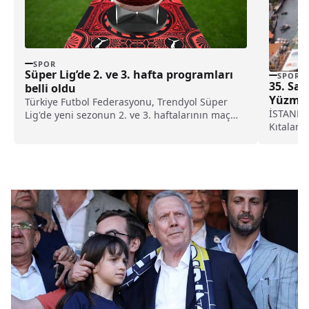
SPOR
Süper Lig’de 2. ve 3. hafta programları
SPOR
35. Sam
belli oldu
Yüzme Y
Türkiye Futbol Federasyonu, Trendyol Süper
İSTANBUL
Lig'de yeni sezonun 2. ve 3. haftalarının maç
Kıtalarar
programını duyurdu.
tarihi ze