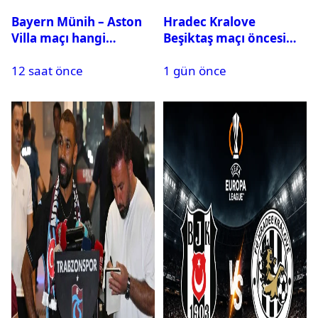
Bayern Münih – Aston
Hradec Kralove
Villa maçı hangi
Beşiktaş maçı öncesi
kanalda? Ne zaman,
kadrolar belli oldu! İşte
12 saat önce
1 gün önce
saat kaçta oynanacak?
Siyah-Beyazlıların 11’i