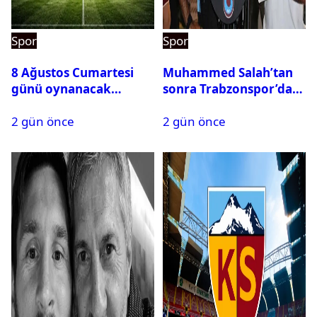
Spor
Spor
8 Ağustos Cumartesi
Muhammed Salah’tan
günü oynanacak
sonra Trabzonspor’dan
maçlar
bir rekor daha
2 gün önce
2 gün önce