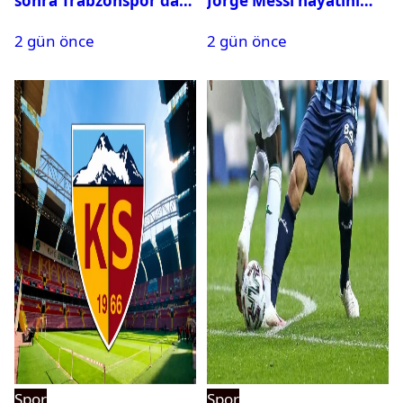
sonra Trabzonspor’dan
Jorge Messi hayatını
bir rekor daha
kaybetti
2 gün önce
2 gün önce
Spor
Spor