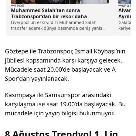
SPOR
SPOR
Muhammed Salah’tan sonra
Alvaro
Trabzonspor’dan bir rekor daha
Ayrılıy
Liverpool'un eski yıldızı Muhammed Salah'ı
Galatasa
transfer ederek dünya basınında geniş yankı
kariyeri
uyandıran Trabzonspor, yeni sezon kombine
Tecrübeli
satışlarında 18 bine ulaşarak tarihinin en
yüksek kombine satış rekorunu kırdığını
Göztepe ile Trabzonspor, İsmail Köybaşı’nın
açıkladı.
jübilesi kapsamında karşı karşıya gelecek.
Mücadele saat 20.00’de başlayacak ve A
Spor’dan yayınlanacak.
Kasımpaşa ile Samsunspor arasındaki
karşılaşma ise saat 19.00’da başlayacak. Bu
mücadele için yayın bilgisi bulunmuyor.
8 Ağustos Trendyol 1. Lig