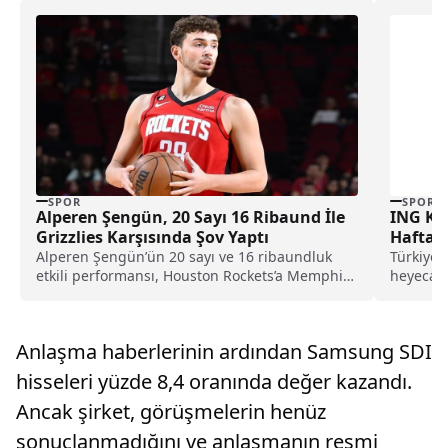
SPOR
SPOR
Alperen Şengün, 20 Sayı 16 Ribaund İle
ING Kad
Grizzlies Karşısında Şov Yaptı
Hafta D
Alperen Şengün’ün 20 sayı ve 16 ribaundluk
Türkiye 
etkili performansı, Houston Rockets’a Memphis
heyecanı
deplasmanında 124-109’luk net bir galibiyet
Şampiyon
getirerek takımın galibiyet serisini beş maça
çıkardı.
Anlaşma haberlerinin ardından Samsung SDI
hisseleri yüzde 8,4 oranında değer kazandı.
Ancak şirket, görüşmelerin henüz
sonuçlanmadığını ve anlaşmanın resmi