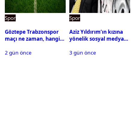
Spor
Spor
Göztepe Trabzonspor
Aziz Yıldırım’ın kızına
maçı ne zaman, hangi
yönelik sosyal medya
kanalda? Salah
paylaşımı yapan şüpheli
2 gün önce
3 gün önce
oynayacak mı?
hakkında karar çıktı