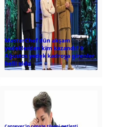
MasterChef dün akşam
yedeklerden kim kazandı? 9
Ağustos yedek kadroya girenler
belli oldu
Cansever’in cenaze töreni netleşti