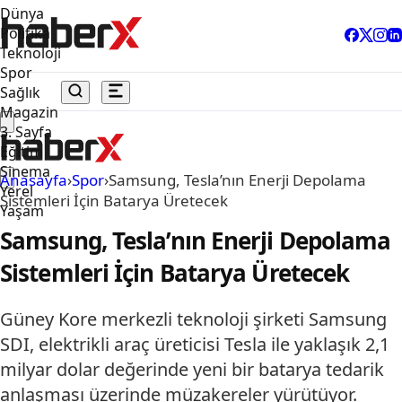
Dünya
Politika
Teknoloji
Spor
Sağlık
Magazin
3. Sayfa
Eğitim
Sinema
Anasayfa
›
Spor
›
Samsung, Tesla’nın Enerji Depolama
Yerel
Sistemleri İçin Batarya Üretecek
Yaşam
Samsung, Tesla’nın Enerji Depolama
Sistemleri İçin Batarya Üretecek
Güney Kore merkezli teknoloji şirketi Samsung
SDI, elektrikli araç üreticisi Tesla ile yaklaşık 2,1
milyar dolar değerinde yeni bir batarya tedarik
anlaşması üzerinde müzakereler yürütüyor.