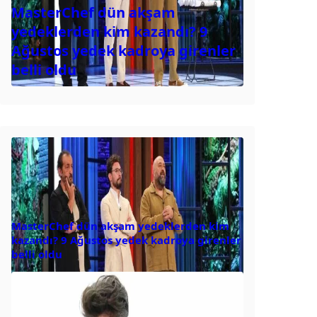
MasterChef dün akşam
yedeklerden kim kazandı? 9
Ağustos yedek kadroya girenler
belli oldu
MasterChef dün akşam yedeklerden kim
kazandı? 9 Ağustos yedek kadroya girenler
belli oldu