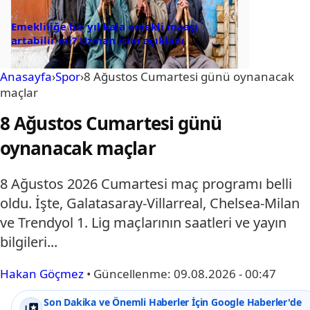
Emekliliğe bir yıl kala emekli maaşı
artabilir mi? Uzman isim açıkladı
Anasayfa
›
Spor
›
8 Ağustos Cumartesi günü oynanacak
maçlar
8 Ağustos Cumartesi günü
oynanacak maçlar
8 Ağustos 2026 Cumartesi maç programı belli
oldu. İşte, Galatasaray-Villarreal, Chelsea-Milan
ve Trendyol 1. Lig maçlarının saatleri ve yayın
bilgileri...
Hakan Göçmez
•
Güncellenme:
09.08.2026 - 00:47
Son Dakika ve Önemli Haberler İçin Google Haberler'de