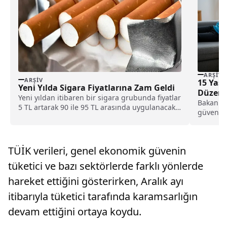
ARŞIV
ARŞIV
15 Yaş 
Yeni Yılda Sigara Fiyatlarına Zam Geldi
Düzenl
Yeni yıldan itibaren bir sigara grubunda fiyatlar
Bakan Gö
5 TL artarak 90 ile 95 TL arasında uygulanacak;
güvenliğ
zammın geçerlilik tarihi belli oldu. İşte,
düzenlem
detaylar...
açıkladı.
TÜİK verileri, genel ekonomik güvenin
tüketici ve bazı sektörlerde farklı yönlerde
hareket ettiğini gösterirken, Aralık ayı
itibarıyla tüketici tarafında karamsarlığın
devam ettiğini ortaya koydu.