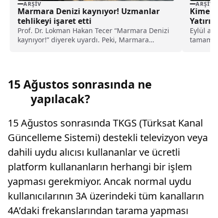
ARŞIV
ARŞIV
Marmara Denizi kaynıyor! Uzmanlar
Kime K
tehlikeyi işaret etti
Yatırıl
Tarıms
Prof. Dr. Lokman Hakan Tecer “Marmara Denizi
Eylül ay
kaynıyor!” diyerek uyardı. Peki, Marmara
tamamla
Denizi’ndeki kaynama neyi işaret ediyor, ne
Erdoğan’
anlama geliyor?
15 Ağustos sonrasında ne
yapılacak?
15 Ağustos sonrasında TKGS (Türksat Kanal
Güncelleme Sistemi) destekli televizyon veya
dahili uydu alıcısı kullananlar ve ücretli
platform kullananların herhangi bir işlem
yapması gerekmiyor. Ancak normal uydu
kullanıcılarının 3A üzerindeki tüm kanalların
4A’daki frekanslarından tarama yapması