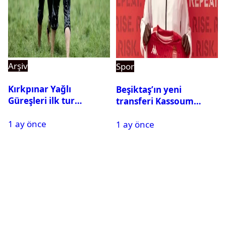
Arşiv
Spor
Kırkpınar Yağlı
Beşiktaş’ın yeni
Güreşleri ilk tur
transferi Kassoum
sonuçları açıklandı! İşte
Ouattara saat kaçta
1 ay önce
2. tura geçen
1 ay önce
gelecek? Resmi
pehlivanlar
açıklama geldi