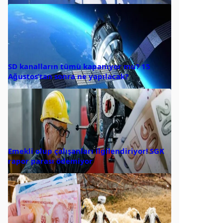
SD kanalların tümü kapanıyor mu? 15
Ağustos’tan sonra ne yapılacak?
Emekli olup çalışanları ilgilendiriyor! SGK
rapor parası ödemiyor