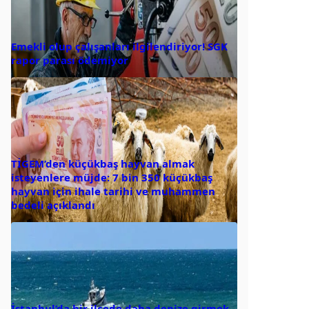
Emekli olup çalışanları ilgilendiriyor! SGK
rapor parası ödemiyor
TİGEM’den küçükbaş hayvan almak
isteyenlere müjde: 7 bin 350 küçükbaş
hayvan için ihale tarihi ve muhammen
bedeli açıklandı
İstanbul’da bir ilçede daha denize girmek