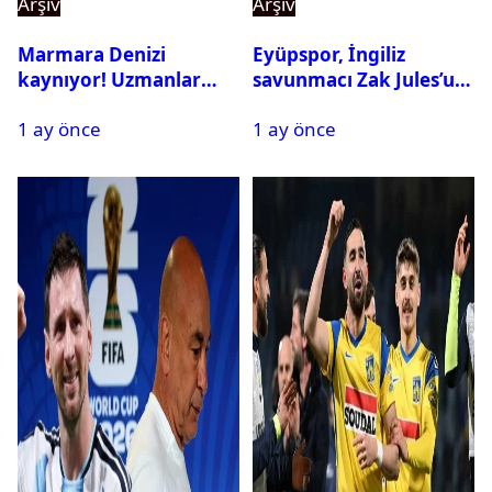
Arşiv
Arşiv
Marmara Denizi
Eyüpspor, İngiliz
kaynıyor! Uzmanlar
savunmacı Zak Jules’u
tehlikeyi işaret etti
kadrosuna kattı
1 ay önce
1 ay önce