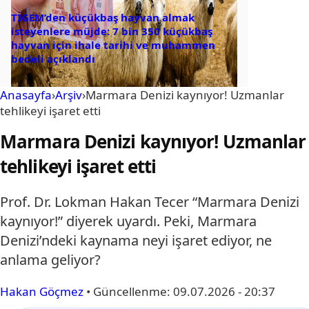
TİGEM’den küçükbaş hayvan almak
isteyenlere müjde: 7 bin 350 küçükbaş
hayvan için ihale tarihi ve muhammen
bedeli açıklandı
Anasayfa
›
Arşiv
›
Marmara Denizi kaynıyor! Uzmanlar
tehlikeyi işaret etti
Marmara Denizi kaynıyor! Uzmanlar
tehlikeyi işaret etti
Prof. Dr. Lokman Hakan Tecer “Marmara Denizi
kaynıyor!” diyerek uyardı. Peki, Marmara
Denizi’ndeki kaynama neyi işaret ediyor, ne
anlama geliyor?
Hakan Göçmez
•
Güncellenme:
09.07.2026 - 20:37