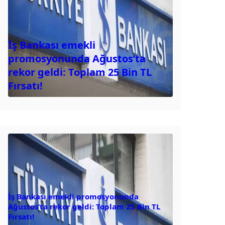
İş Bankası emekli
promosyonunda Ağustos’ta
rekor geldi: Toplam 25 Bin TL
Fırsatı!
İş Bankası emekli promosyonunda
Ağustos’ta rekor geldi: Toplam 25 Bin TL
Fırsatı!