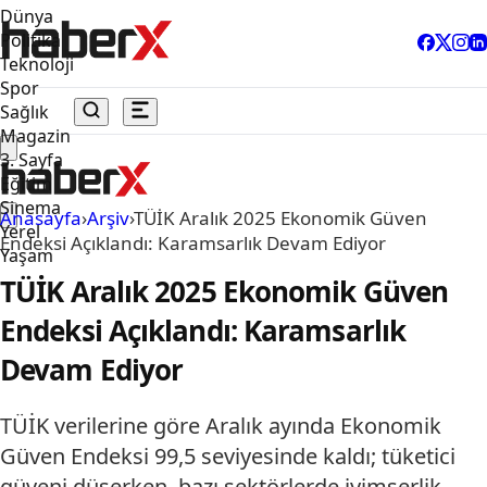
Dünya
Politika
Teknoloji
Spor
Sağlık
Magazin
3. Sayfa
Eğitim
Sinema
Anasayfa
›
Arşiv
›
TÜİK Aralık 2025 Ekonomik Güven
Yerel
Endeksi Açıklandı: Karamsarlık Devam Ediyor
Yaşam
TÜİK Aralık 2025 Ekonomik Güven
Endeksi Açıklandı: Karamsarlık
Devam Ediyor
TÜİK verilerine göre Aralık ayında Ekonomik
Güven Endeksi 99,5 seviyesinde kaldı; tüketici
güveni düşerken, bazı sektörlerde iyimserlik