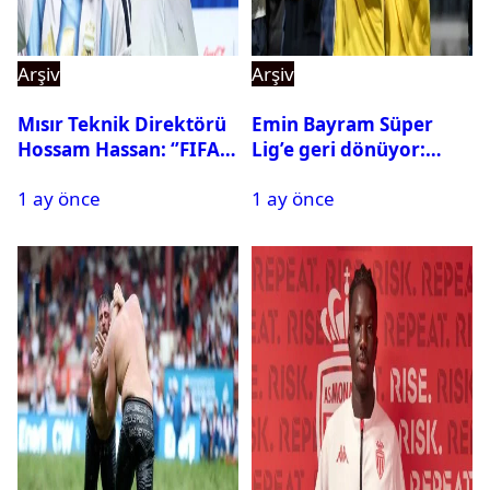
Arşiv
Arşiv
Mısır Teknik Direktörü
Emin Bayram Süper
Hossam Hassan: ‘’FIFA,
Lig’e geri dönüyor:
Messi’nin elenmesini
Galatasaray onay verdi
1 ay önce
1 ay önce
istemiyor’’