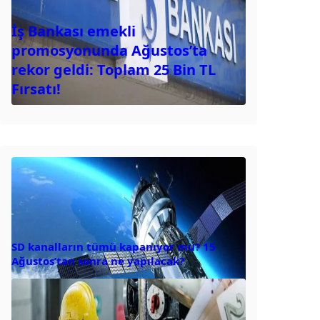
İş Bankası emekli
promosyonunda Ağustos’ta
rekor geldi: Toplam 25 Bin TL
Fırsatı!
SD kanalların tümü kapanıyor mu? 15
Ağustos’tan sonra ne yapılacak?