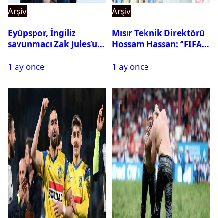
Arşiv
Arşiv
Eyüpspor, İngiliz
Mısır Teknik Direktörü
savunmacı Zak Jules’u
Hossam Hassan: ‘’FIFA,
kadrosuna kattı
Messi’nin elenmesini
1 ay önce
1 ay önce
istemiyor’’