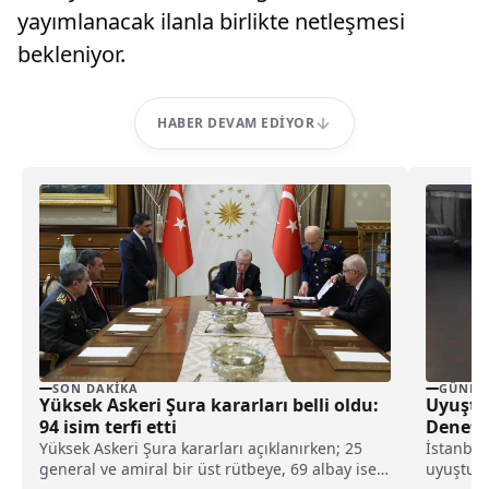
yayımlanacak ilanla birlikte netleşmesi
bekleniyor.
HABER DEVAM EDIYOR
SON DAKIKA
GÜNDE
Yüksek Askeri Şura kararları belli oldu:
Uyuştu
94 isim terfi etti
Denetim
Yüksek Askeri Şura kararları açıklanırken; 25
İstanbul
general ve amiral bir üst rütbeye, 69 albay ise
uyuşturu