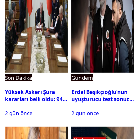
Son Dakika
Gündem
Yüksek Askeri Şura
Erdal Beşikçioğlu’nun
kararları belli oldu: 94
uyuşturucu test sonucu
isim terfi etti
belli oldu
2 gün önce
2 gün önce