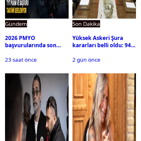
Gündem
Son Dakika
2026 PMYO
Yüksek Askeri Şura
başvurularında son
kararları belli oldu: 94
durum ne?
isim terfi etti
23 saat önce
2 gün önce