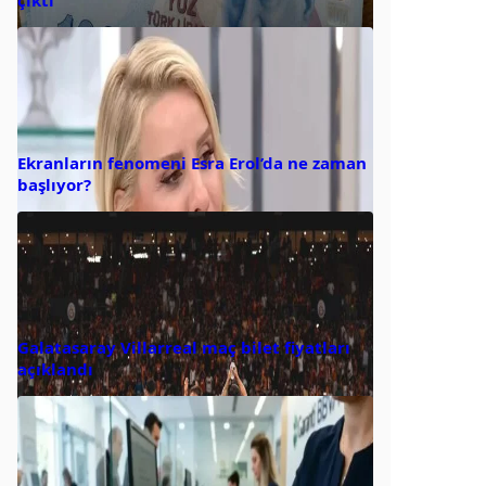
çıktı
Ekranların fenomeni Esra Erol’da ne zaman
başlıyor?
Galatasaray Villarreal maç bilet fiyatları
açıklandı