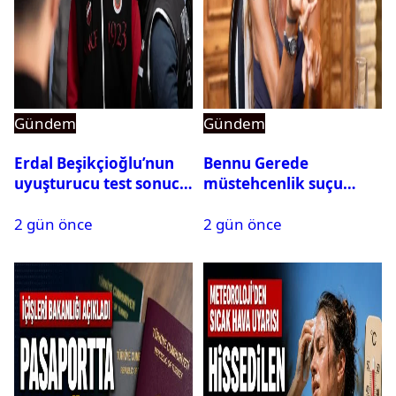
Gündem
Gündem
Erdal Beşikçioğlu’nun
Bennu Gerede
uyuşturucu test sonucu
müstehcenlik suçu
belli oldu
kapsamında gözaltına
2 gün önce
2 gün önce
alındı