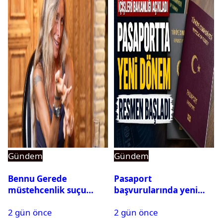
Gündem
Gündem
Bennu Gerede
Pasaport
müstehcenlik suçu
başvurularında yeni
kapsamında gözaltına
dönem başladı
2 gün önce
2 gün önce
alındı