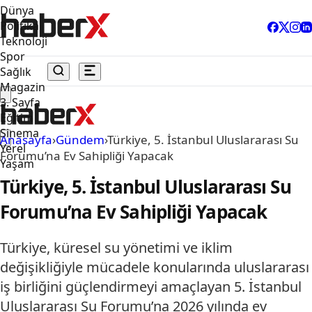
Dünya
Politika
Teknoloji
Spor
Sağlık
Magazin
3. Sayfa
Eğitim
Sinema
Anasayfa
›
Gündem
›
Türkiye, 5. İstanbul Uluslararası Su
Yerel
Forumu’na Ev Sahipliği Yapacak
Yaşam
Türkiye, 5. İstanbul Uluslararası Su
Forumu’na Ev Sahipliği Yapacak
Türkiye, küresel su yönetimi ve iklim
değişikliğiyle mücadele konularında uluslararası
iş birliğini güçlendirmeyi amaçlayan 5. İstanbul
Uluslararası Su Forumu’na 2026 yılında ev