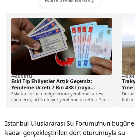
HABER DEVAM EDIYOR
GÜNDEM
GÜNDE
Eski Tip Ehliyetler Artık Geçersiz:
Trakya
Yenileme Ücreti 7 Bin 438 Liraya
Yine İ
Yükseldi
Eski tip sürücü belgelerinin yenileme süresi
Dernekte
sona erdi; artık ehliyet yenileme ücretleri 7 bin
Kalkınma
lirayı aşarken, 1 milyondan fazla kişi hâlâ eski
Olağan G
tip ehliyet kullanıyor.
İstanbul Uluslararası Su Forumu’nun bugüne
kadar gerçekleştirilen dört oturumuyla su