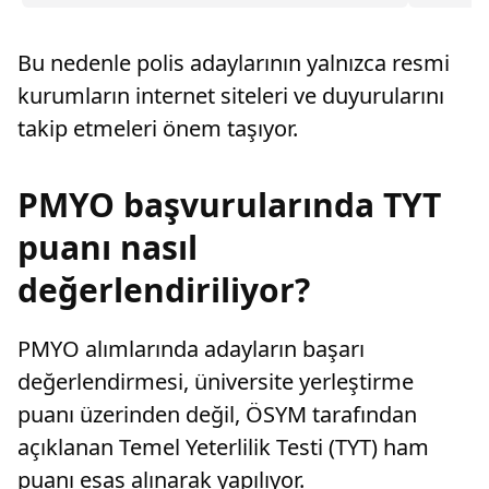
general ve amiralliğe yükseltildi. Böylece,
Kasım-1 
ordudaki 94 isim terfi almış oldu.
Bu nedenle polis adaylarının yalnızca resmi
kurumların internet siteleri ve duyurularını
takip etmeleri önem taşıyor.
PMYO başvurularında TYT
puanı nasıl
değerlendiriliyor?
PMYO alımlarında adayların başarı
değerlendirmesi, üniversite yerleştirme
puanı üzerinden değil, ÖSYM tarafından
açıklanan Temel Yeterlilik Testi (TYT) ham
puanı esas alınarak yapılıyor.