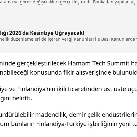
atama ve görev değişiklikleri gerçekleştirildi. Bankadan yapılan açı
lığı 2026’da Kesintiye Uğrayacak!
lik düzenlemeleri de içeren Vergi Kanunları ile Bazı Kanunlarda v
minde gerçekleştirilecek Hamam Tech Summit hakk
nabileceği konusunda fikir alışverişinde bulunul
iye ve Finlandiya’nın ikili ticaretinden üst üste ü
ni belirtti.
rdürülebilir madencilik, demir çelik endüstrileri
, tüm bunların Finlandiya-Türkiye işbirliğinin yeni