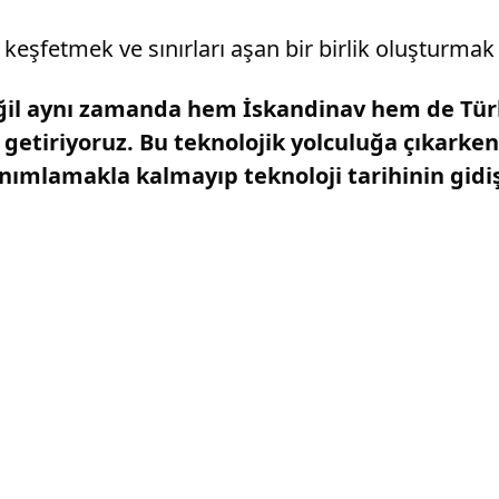
nı keşfetmek ve sınırları aşan bir birlik oluşturm
ğil aynı zamanda hem İskandinav hem de Türk
a getiriyoruz. Bu teknolojik yolculuğa çıkarken
mlamakla kalmayıp teknoloji tarihinin gidişat