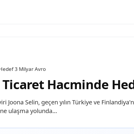
Hedef 3 Milyar Avro
ş Ticaret Hacminde Hed
i Joona Selin, geçen yılın Türkiye ve Finlandiya'nı
cmine ulaşma yolunda…