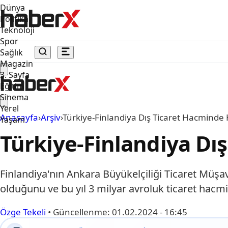
Dünya
Politika
Teknoloji
Spor
Sağlık
Magazin
3. Sayfa
Eğitim
Sinema
Yerel
Anasayfa
›
Arşiv
›
Türkiye-Finlandiya Dış Ticaret Hacminde 
Yaşam
Türkiye-Finlandiya Dı
Finlandiya'nın Ankara Büyükelçiliği Ticaret Müşavir
olduğunu ve bu yıl 3 milyar avroluk ticaret ha
Özge Tekeli
•
Güncellenme:
01.02.2024 - 16:45