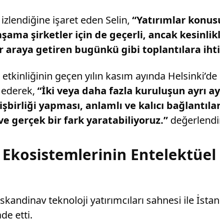
 izlendiğine işaret eden Selin,
“Yatırımlar konus
ama şirketler için de geçerli, ancak kesinlikl
r araya getiren bugünkü gibi toplantılara ihti
kinliğinin geçen yılın kasım ayında Helsinki’de g
e ederek,
“İki veya daha fazla kuruluşun ayrı a
 işbirliği yapması, anlamlı ve kalıcı bağlantıl
ve gerçek bir fark yaratabiliyoruz.”
değerlendi
Ekosistemlerinin Entelektüel v
kandinav teknoloji yatırımcıları sahnesi ile İstanb
de etti.