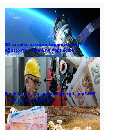
SD kanalların tümü kapanıyor mu? 15
Ağustos’tan sonra ne yapılacak?
Emekli olup çalışanları ilgilendiriyor! SGK
rapor parası ödemiyor