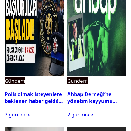
Gündem
Gündem
Polis olmak isteyenlere
Ahbap Derneği’ne
beklenen haber geldi!
yönetim kayyumu
PMYO başvuruları açıldı
atandı: Kapatma davası
2 gün önce
2 gün önce
açıldı