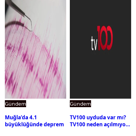
Gündem
Gündem
Muğla’da 4.1
TV100 uyduda var mı?
büyüklüğünde deprem
TV100 neden açılmıyor?