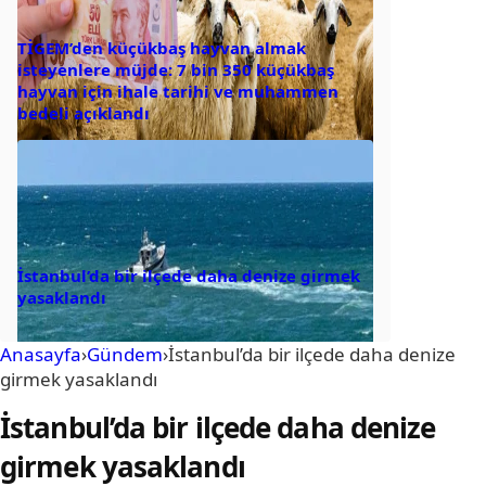
TİGEM’den küçükbaş hayvan almak
isteyenlere müjde: 7 bin 350 küçükbaş
hayvan için ihale tarihi ve muhammen
bedeli açıklandı
İstanbul’da bir ilçede daha denize girmek
yasaklandı
Anasayfa
›
Gündem
›
İstanbul’da bir ilçede daha denize
girmek yasaklandı
İstanbul’da bir ilçede daha denize
girmek yasaklandı