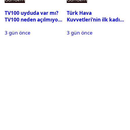
TV100 uyduda var mı?
Türk Hava
TV100 neden açılmıyor?
Kuvvetleri’nin ilk kadın
generali Özlem
3 gün önce
3 gün önce
Karapınar hakkında
dikkat çeken detay
ortaya çıktı