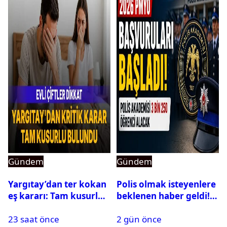
Gündem
Gündem
Yargıtay’dan ter kokan
Polis olmak isteyenlere
eş kararı: Tam kusurlu
beklenen haber geldi!
bulundu
PMYO başvuruları açıldı
23 saat önce
2 gün önce