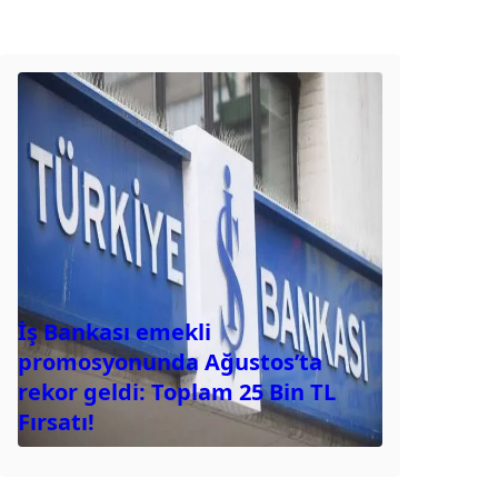
İş Bankası emekli
promosyonunda Ağustos’ta
rekor geldi: Toplam 25 Bin TL
Fırsatı!