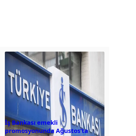
İş Bankası emekli
promosyonunda Ağustos’ta