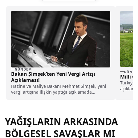
GÜNDEM
GÜNDE
Bakan Şimşek’ten Yeni Vergi Artışı
Milli 
Açıklaması!
Türkiye 
Hazine ve Maliye Bakanı Mehmet Şimşek, yeni
açıklama
vergi artışına ilişkin yaptığı açıklamada
organiza
hükümetin gündeminde böyle bir artışın
Avusturya
olmadığını duyurdu. İnsanların döviz yerine
altına yöneldiğini ifade eden Şimşek, yıl
ortasında sürpriz bir vergi artışı
YAĞIŞLARIN ARKASINDA
yapılmayacağını açıkladı.
BÖLGESEL SAVAŞLAR MI