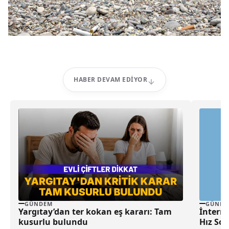
HABER DEVAM EDIYOR
GÜNDEM
GÜNDE
Yargıtay’dan ter kokan eş kararı: Tam
İntern
kusurlu bulundu
Hız So