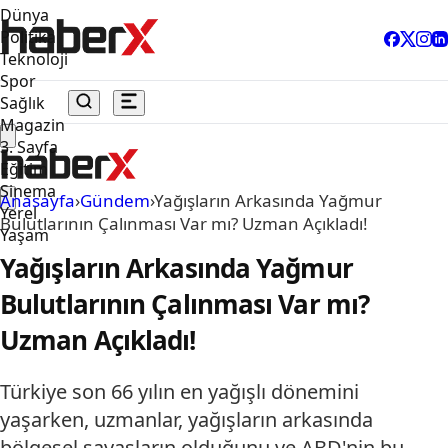
Dünya
Politika
Teknoloji
Spor
Sağlık
Magazin
3. Sayfa
Eğitim
Sinema
Anasayfa
›
Gündem
›
Yağışların Arkasında Yağmur
Yerel
Bulutlarının Çalınması Var mı? Uzman Açıkladı!
Yaşam
Yağışların Arkasında Yağmur
Bulutlarının Çalınması Var mı?
Uzman Açıkladı!
Türkiye son 66 yılın en yağışlı dönemini
yaşarken, uzmanlar, yağışların arkasında
bölgesel savaşların olduğunu ve ABD'nin bu