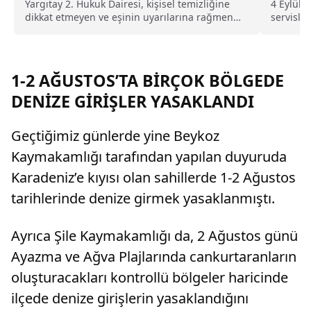
Yargıtay 2. Hukuk Dairesi, kişisel temizliğine
4 Eylül 
dikkat etmeyen ve eşinin uyarılarına rağmen
servisle
duş almayarak sürekli ter kokan kocayı tam
kullanıcıl
kusurlu buldu. Bu kapsamda çiftin
boşanmasına karar verilirken, kocanın 360 bin
lira tazminat ödemesine karar verildi.
1-2 AĞUSTOS’TA BİRÇOK BÖLGEDE
DENİZE GİRİŞLER YASAKLANDI
Geçtiğimiz günlerde yine Beykoz
Kaymakamlığı tarafından yapılan duyuruda
Karadeniz’e kıyısı olan sahillerde 1-2 Ağustos
tarihlerinde denize girmek yasaklanmıştı.
Ayrıca Şile Kaymakamlığı da, 2 Ağustos günü
Ayazma ve Ağva Plajlarında cankurtaranların
oluşturacakları kontrollü bölgeler haricinde
ilçede denize girişlerin yasaklandığını