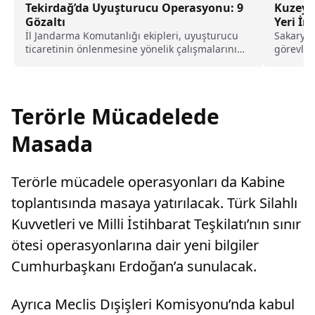
Tekirdağ’da Uyuşturucu Operasyonu: 9
Kuzey 
Gözaltı
Yeri İ
İl Jandarma Komutanlığı ekipleri, uyuşturucu
Sakarya 
ticaretinin önlenmesine yönelik çalışmalarını
görevlen
sürdürüyor.Ekiplerce Süleymanpaşa ve Ergene
Jandarma
ilçelerinde...
yerindeki
Terörle Mücadelede
Masada
Terörle mücadele operasyonları da Kabine
toplantısında masaya yatırılacak. Türk Silahlı
Kuvvetleri ve Milli İstihbarat Teşkilatı’nın sınır
ötesi operasyonlarına dair yeni bilgiler
Cumhurbaşkanı Erdoğan’a sunulacak.
Ayrıca Meclis Dışişleri Komisyonu’nda kabul