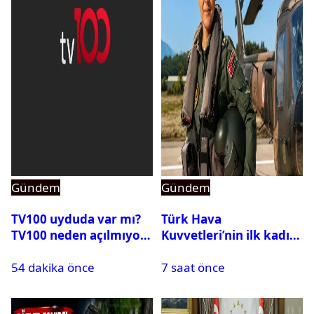
Gündem
Gündem
TV100 uyduda var mı?
Türk Hava
TV100 neden açılmıyor?
Kuvvetleri’nin ilk kadın
generali Özlem
54 dakika önce
7 saat önce
Karapınar hakkında
dikkat çeken detay
ortaya çıktı