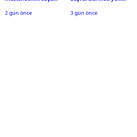
kapsamında gözaltına
dönem başladı
2 gün önce
3 gün önce
alındı