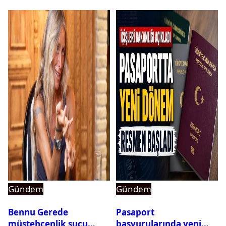
Gündem
Gündem
Bennu Gerede
Pasaport
müstehcenlik suçu
başvurularında yeni