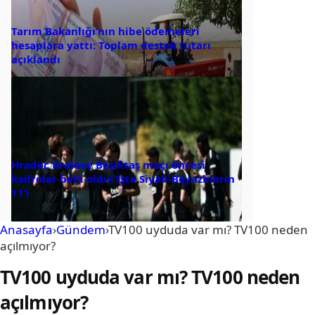
Tarım Bakanlığı’nın hibe ödemeleri
hesaplara yattı: Toplam destek tutarı
açıklandı
Hradec Kralove Beşiktaş maçı öncesi
kadrolar belli oldu! İşte Siyah-Beyazlıların
11’i
Anasayfa
›
Gündem
›
TV100 uyduda var mı? TV100 neden
açılmıyor?
TV100 uyduda var mı? TV100 neden
açılmıyor?