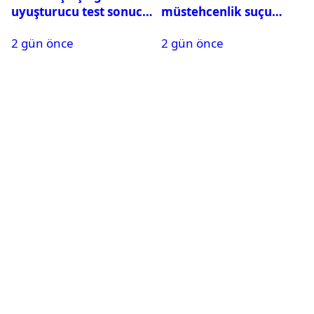
uyuşturucu test sonucu
müstehcenlik suçu
belli oldu
kapsamında gözaltına
2 gün önce
2 gün önce
alındı