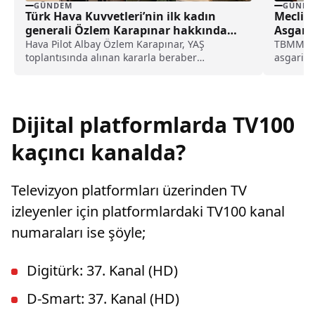
GÜNDEM
GÜNDE
Türk Hava Kuvvetleri’nin ilk kadın
Meclis 
generali Özlem Karapınar hakkında
Asgari 
dikkat çeken detay ortaya çıktı
Masad
Hava Pilot Albay Özlem Karapınar, YAŞ
TBMM, ta
toplantısında alınan kararla beraber
asgari ü
tuğgeneral rütbesine terfi edilmiş ve böylece,
emekli a
Türk Hava Kuvvetleri'nin ilk kadın generali
paketini
olmuştu. Karapınar'ın dedesine ve amcasının
gözler öz
da gazi olduğu öğrenildi.
adımlard
Dijital platformlarda TV100
kaçıncı kanalda?
Televizyon platformları üzerinden TV
izleyenler için platformlardaki TV100 kanal
numaraları ise şöyle;
Digitürk: 37. Kanal (HD)
D-Smart: 37. Kanal (HD)