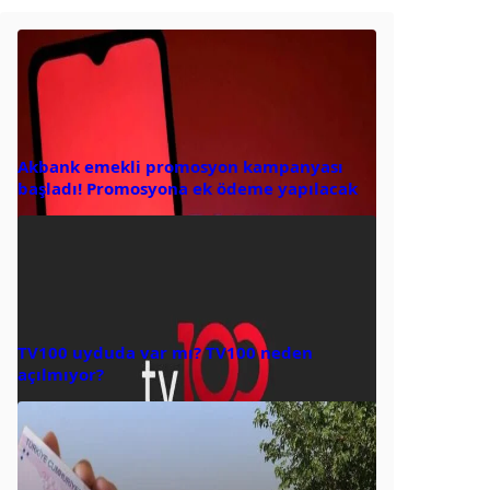
Akbank emekli promosyon kampanyası
başladı! Promosyona ek ödeme yapılacak
TV100 uyduda var mı? TV100 neden
açılmıyor?