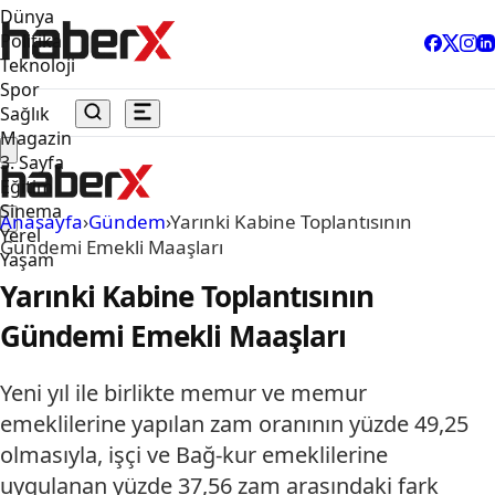
Dünya
Politika
Teknoloji
Spor
Sağlık
Magazin
3. Sayfa
Eğitim
Sinema
Anasayfa
›
Gündem
›
Yarınki Kabine Toplantısının
Yerel
Gündemi Emekli Maaşları
Yaşam
Yarınki Kabine Toplantısının
Gündemi Emekli Maaşları
Yeni yıl ile birlikte memur ve memur
emeklilerine yapılan zam oranının yüzde 49,25
olmasıyla, işçi ve Bağ-kur emeklilerine
uygulanan yüzde 37,56 zam arasındaki fark