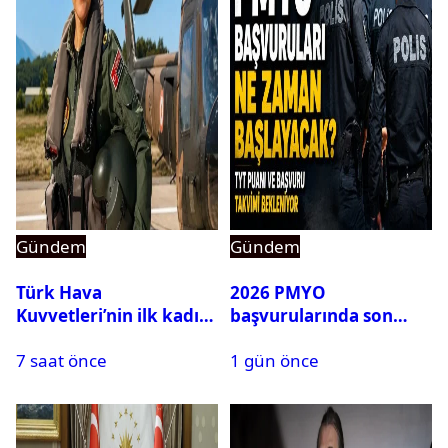
Gündem
Gündem
Türk Hava
2026 PMYO
Kuvvetleri’nin ilk kadın
başvurularında son
generali Özlem
durum ne?
7 saat önce
1 gün önce
Karapınar hakkında
dikkat çeken detay
ortaya çıktı