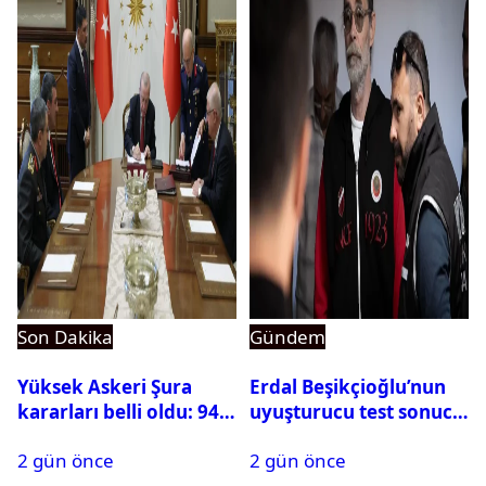
Son Dakika
Gündem
Yüksek Askeri Şura
Erdal Beşikçioğlu’nun
kararları belli oldu: 94
uyuşturucu test sonucu
isim terfi etti
belli oldu
2 gün önce
2 gün önce