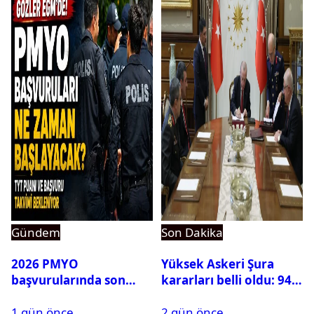
Gündem
Son Dakika
2026 PMYO
Yüksek Askeri Şura
başvurularında son
kararları belli oldu: 94
durum ne?
isim terfi etti
1 gün önce
2 gün önce