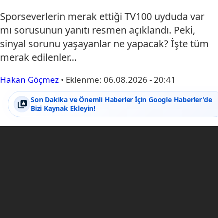
Sporseverlerin merak ettiği TV100 uyduda var
mı sorusunun yanıtı resmen açıklandı. Peki,
sinyal sorunu yaşayanlar ne yapacak? İşte tüm
merak edilenler…
Hakan Göçmez
•
Eklenme:
06.08.2026 - 20:41
Son Dakika ve Önemli Haberler İçin Google Haberler'de
Bizi Kaynak Ekleyin!