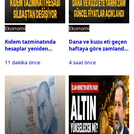
Ekonomi
Ekonomi
Kıdem tazminatında
Dana ve kuzu eti geçen
hesaplar yeniden
haftaya göre zamlandı:
yapılıyor: Yargıtay’dan
Güncel fiyatlar
11 dakika önce
4 saat önce
prim ve yardım
açıklandı
ödemeleri için emsal
karar