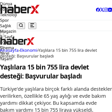
Dünya
Politika
Teknoloji
Spor
Sağlık
Magazin
3. Sayfa
Eğitim
Sinema
Anasayfa
›
Ekonomi
›
Yaşlılara 15 bin 755 lira devlet
Yerel
desteği: Başvurular başladı
Yaşam
Yaşlılara 15 bin 755 lira devlet
desteği: Başvurular başladı
Türkiye'de yaşlılara birçok farklı alanda destekler
verilirken, özellikle 65 yaş aylığı ve evde bakım
yardımı dikkat çekiyor. Bu kapsamda evde
bakım yardımı 15 bin 755 liraya yükseldi.