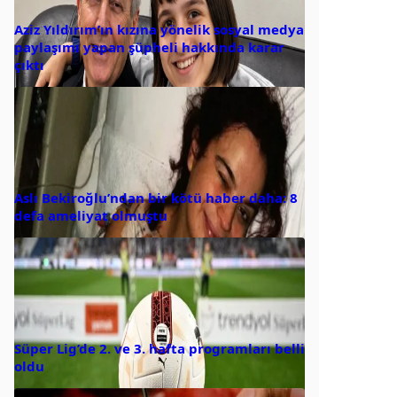
Aziz Yıldırım’ın kızına yönelik sosyal medya
paylaşımı yapan şüpheli hakkında karar
çıktı
Aslı Bekiroğlu’ndan bir kötü haber daha: 8
defa ameliyat olmuştu
Süper Lig’de 2. ve 3. hafta programları belli
oldu