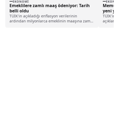
EKONOMI
EKONO
Emeklilere zamlı maaş ödeniyor: Tarih
Memur 
belli oldu
yeni yı
çıktı
TÜİK'in açıkladığı enflasyon verilerinin
TÜİK'in 
ardından milyonlarca emeklinin maaşına zam
açıklama
gelirken, zamlı maaşların ne zaman ödeneceği
memur e
ise belli oldu.
yönelik i
maaşlara
arasında