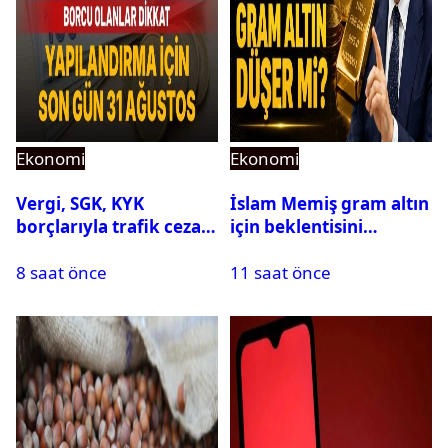
Ekonomi
Ekonomi
Vergi, SGK, KYK
İslam Memiş gram altın
borçlarıyla trafik cezası
için beklentisini
için 31 Ağustos uyarısı
açıkladı
8 saat önce
11 saat önce