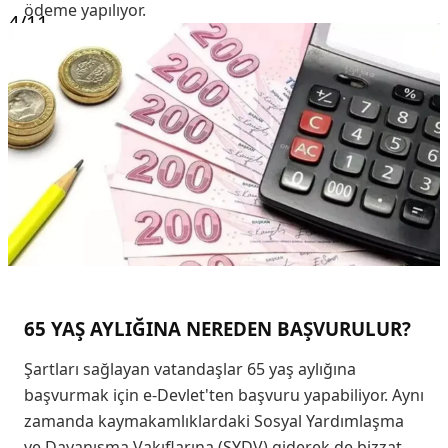
ödeme yapılıyor.
4
/11
65 YAŞ AYLIĞINA NEREDEN BAŞVURULUR?
Şartları sağlayan vatandaşlar 65 yaş aylığına
başvurmak için e-Devlet'ten başvuru yapabiliyor. Aynı
zamanda kaymakamlıklardaki Sosyal Yardımlaşma
ve Dayanışma Vakıflarına (SYDV) giderek de bizzat