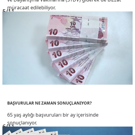
müracaat edilebiliyor.
5
/11
BAŞVURULAR NE ZAMAN SONUÇLANIYOR?
65 yaş aylığı başvuruları bir ay içerisinde
sonuçlanıyor.
6
/11