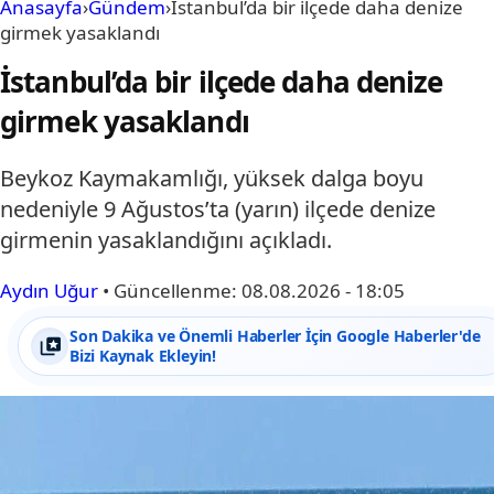
Anasayfa
›
Gündem
›
İstanbul’da bir ilçede daha denize
girmek yasaklandı
İstanbul’da bir ilçede daha denize
girmek yasaklandı
Beykoz Kaymakamlığı, yüksek dalga boyu
nedeniyle 9 Ağustos’ta (yarın) ilçede denize
girmenin yasaklandığını açıkladı.
Aydın Uğur
•
Güncellenme:
08.08.2026 - 18:05
Son Dakika ve Önemli Haberler İçin Google Haberler'de
Bizi Kaynak Ekleyin!