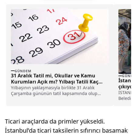
GÜNDEM
31 Aralık Tatil mi, Okullar ve Kamu
GÜNDE
İstanbu
Kurumları Açık mı? Yılbaşı Tatili Kaç
çıkıyor
Gün Olacak?
Yılbaşının yaklaşmasıyla birlikte 31 Aralık
İSTANBUL
Çarşamba gününün tatil kapsamında olup
Belediye
olmadığı ve yılbaşı tatilinin hafta sonu ile
Beylikdü
birleştirilip birleştirilmeyeceği merak konusu
km’lik...
oldu. Konuya ilişkin güncel bilgiler netleşti.
İşte, detaylar...
Ticari araçlarda da primler yükseldi.
İstanbul’da ticari taksilerin sıfırıncı basamak