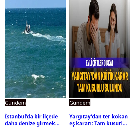
Gündem
Gündem
İstanbul’da bir ilçede
Yargıtay’dan ter kokan
daha denize girmek
eş kararı: Tam kusurlu
yasaklandı
bulundu