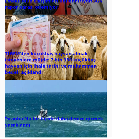
Emekli olup çalışanları ilgilendiriyor! SGK
rapor parası ödemiyor
TİGEM’den küçükbaş hayvan almak
isteyenlere müjde: 7 bin 350 küçükbaş
hayvan için ihale tarihi ve muhammen
bedeli açıklandı
İstanbul’da bir ilçede daha denize girmek
yasaklandı