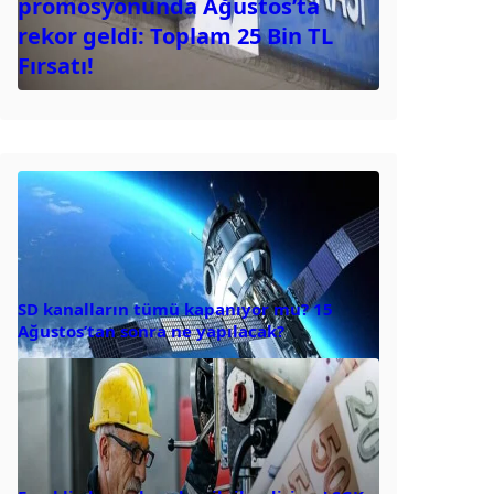
promosyonunda Ağustos’ta
rekor geldi: Toplam 25 Bin TL
Fırsatı!
SD kanalların tümü kapanıyor mu? 15
Ağustos’tan sonra ne yapılacak?