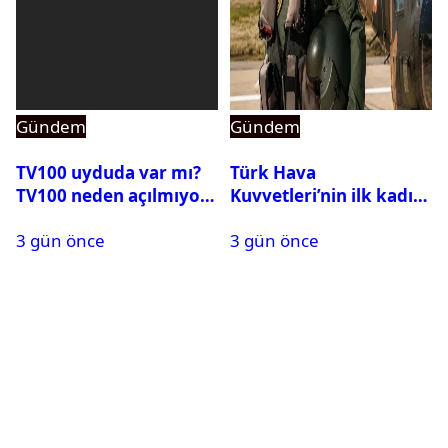
Gündem
Gündem
TV100 uyduda var mı?
Türk Hava
TV100 neden açılmıyor?
Kuvvetleri’nin ilk kadın
generali Özlem
3 gün önce
3 gün önce
Karapınar hakkında
dikkat çeken detay
ortaya çıktı