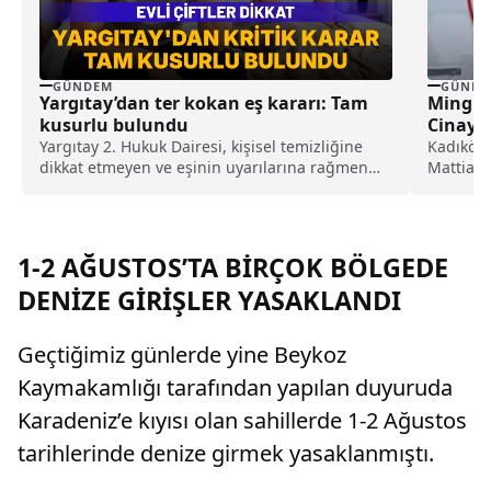
GÜNDEM
GÜNDE
Yargıtay’dan ter kokan eş kararı: Tam
Minguz
kusurlu bulundu
Cinayet
Serbes
Yargıtay 2. Hukuk Dairesi, kişisel temizliğine
Kadıköy'
dikkat etmeyen ve eşinin uyarılarına rağmen
Mattia A
duş almayarak sürekli ter kokan kocayı tam
bıçaklı sa
kusurlu buldu. Bu kapsamda çiftin
boşanmasına karar verilirken, kocanın 360 bin
lira tazminat ödemesine karar verildi.
1-2 AĞUSTOS’TA BİRÇOK BÖLGEDE
DENİZE GİRİŞLER YASAKLANDI
Geçtiğimiz günlerde yine Beykoz
Kaymakamlığı tarafından yapılan duyuruda
Karadeniz’e kıyısı olan sahillerde 1-2 Ağustos
tarihlerinde denize girmek yasaklanmıştı.