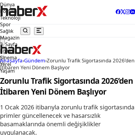
Dünya
Politika
Teknoloji
Spor
Sağlık
Magazin
3. Sayfa
Eğitim
Sinema
Anasayfa
›
Gündem
›
Zorunlu Trafik Sigortasında 2026’den
Yerel
İtibaren Yeni Dönem Başlıyor
Yaşam
Zorunlu Trafik Sigortasında 2026’den
İtibaren Yeni Dönem Başlıyor
1 Ocak 2026 itibarıyla zorunlu trafik sigortasında
primler güncellenecek ve hasarsızlık
basamaklarında önemli değişiklikler
uygulanacak.