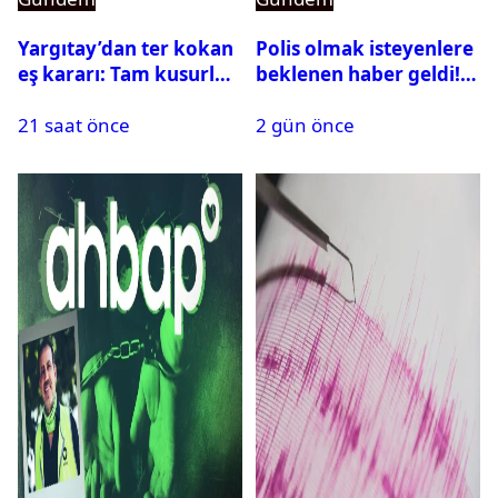
Yargıtay’dan ter kokan
Polis olmak isteyenlere
eş kararı: Tam kusurlu
beklenen haber geldi!
bulundu
PMYO başvuruları açıldı
21 saat önce
2 gün önce