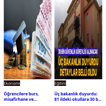
Ekonomi
Eğitim
Öğrencilere burs,
Üç bakanlık duyurdu:
misafirhane ve
81 ildeki okullara 30 bin
kırtasiye desteği:
güvenlik görevlisi