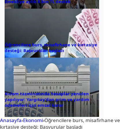
Emekliye aylık 8 bin TL destek
Öğrencilere burs, misafirhane ve kırtasiye
desteği: Başvurular başladı
Kıdem tazminatında hesaplar yeniden
yapılıyor: Yargıtay’dan prim ve yardım
ödemeleri için emsal karar
Anasayfa
›
Ekonomi
›
Öğrencilere burs, misafirhane ve
kırtasiye desteği: Başvurular başladı