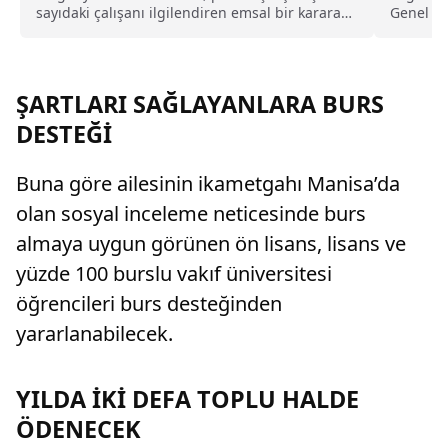
sayıdaki çalışanı ilgilendiren emsal bir karara
Genel Mü
imza atarken, satış hedeflerine bağlı olarak
yönelik 
ödenen değişken prim ve yardım ödemelerinin
de kıdem tazminatı hesabında dikkate
alınmasını kararlaştırdı.
ŞARTLARI SAĞLAYANLARA BURS
DESTEĞİ
Buna göre ailesinin ikametgahı Manisa’da
olan sosyal inceleme neticesinde burs
almaya uygun görünen ön lisans, lisans ve
yüzde 100 burslu vakıf üniversitesi
öğrencileri burs desteğinden
yararlanabilecek.
YILDA İKİ DEFA TOPLU HALDE
ÖDENECEK