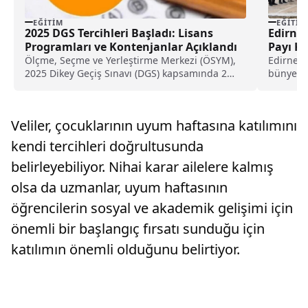
EĞITIM
EĞITIM
2025 DGS Tercihleri Başladı: Lisans
Edirne 
Programları ve Kontenjanlar Açıklandı
Payı Ko
Ölçme, Seçme ve Yerleştirme Merkezi (ÖSYM),
Edirne M
2025 Dikey Geçiş Sınavı (DGS) kapsamında 2
bünyesin
yıllık...
ana sınıfı
Veliler, çocuklarının uyum haftasına katılımını
kendi tercihleri doğrultusunda
belirleyebiliyor. Nihai karar ailelere kalmış
olsa da uzmanlar, uyum haftasının
öğrencilerin sosyal ve akademik gelişimi için
önemli bir başlangıç fırsatı sunduğu için
katılımın önemli olduğunu belirtiyor.