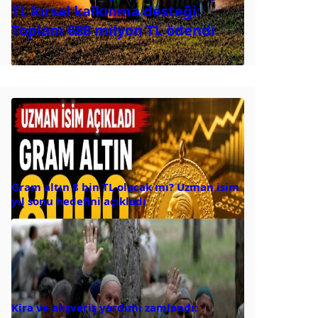
TL kırsal kalkınma desteği:
Toplam 688 milyon TL ödendi
Gram altın 8 bin TL olacak mı? Uzman isim
yıl sonu hedefini açıkladı
Kira ve alışveriş yardımı zamlandı: