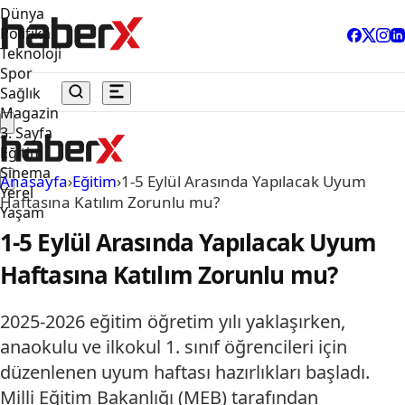
Dünya
Politika
Teknoloji
Spor
Sağlık
Magazin
3. Sayfa
Eğitim
Sinema
Anasayfa
›
Eğitim
›
1-5 Eylül Arasında Yapılacak Uyum
Yerel
Haftasına Katılım Zorunlu mu?
Yaşam
1-5 Eylül Arasında Yapılacak Uyum
Haftasına Katılım Zorunlu mu?
2025-2026 eğitim öğretim yılı yaklaşırken,
anaokulu ve ilkokul 1. sınıf öğrencileri için
düzenlenen uyum haftası hazırlıkları başladı.
Milli Eğitim Bakanlığı (MEB) tarafından