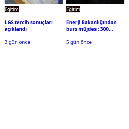
Eğitim
Eğitim
LGS tercih sonuçları
Enerji Bakanlığından
açıklandı
burs müjdesi: 300
öğrencilik kontenjan
3 gün önce
5 gün önce
500’e çıkarıldı