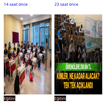
14 saat önce
23 saat önce
Başvurular başladı
alınacak
Eğitim
Eğitim