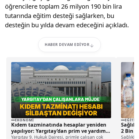
öğrencilere toplam 26 milyon 190 bin lira
tutarında eğitim desteği sağlarken, bu
desteğin bu yılda devam edeceğini açıkladı.
HABER DEVAM EDIYOR
EKONOMI
EĞITIM
Kıdem tazminatında hesaplar yeniden
Sağlıkl
yapılıyor: Yargıtay’dan prim ve yardım
2 Bin 6
ödemeleri için emsal karar
Yargıtay 9. Hukuk Dairesi, primle çalışan çok
Sağlıklı