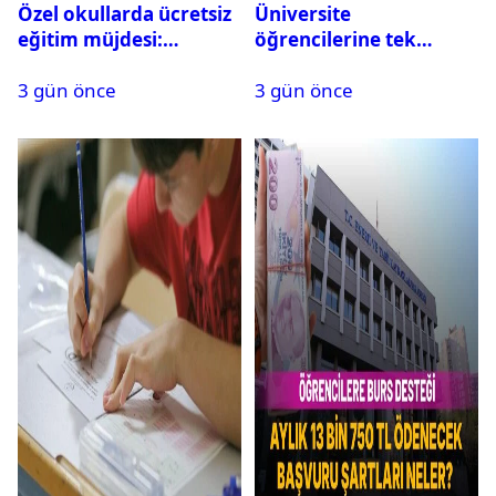
Özel okullarda ücretsiz
Üniversite
eğitim müjdesi:
öğrencilerine tek
Başvurular bugün
seferlik 250 bin ve aylık
3 gün önce
3 gün önce
başladı
60 bin liraya kadar burs
desteği