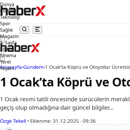
Dünya
Politika
Teknoloji
Spor
Sağlık
Magazin
3. Sayfa
Eğitim
Sinema
Yerel
Anasayfa
›
Gündem
›
1 Ocak’ta Köprü ve Otoyollar Ücretsi
Yaşam
1 Ocak’ta Köprü ve Oto
1 Ocak resmi tatili öncesinde sürücülerin merakla
geçiş olup olmadığına dair güncel bilgiler...
Özge Tekeli
•
Eklenme:
31.12.2025 - 09:36