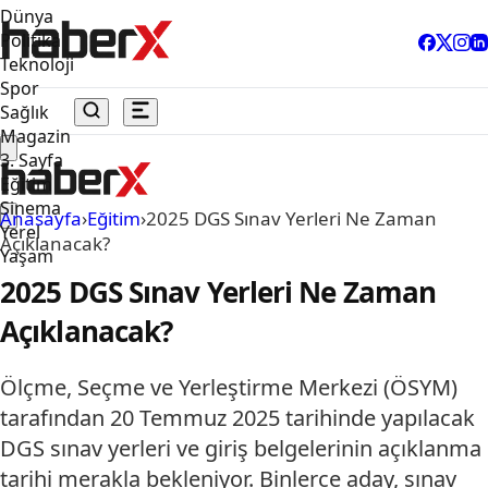
Dünya
Politika
Teknoloji
Spor
Sağlık
Magazin
3. Sayfa
Eğitim
Sinema
Anasayfa
›
Eğitim
›
2025 DGS Sınav Yerleri Ne Zaman
Yerel
Açıklanacak?
Yaşam
2025 DGS Sınav Yerleri Ne Zaman
Açıklanacak?
Ölçme, Seçme ve Yerleştirme Merkezi (ÖSYM)
tarafından 20 Temmuz 2025 tarihinde yapılacak
DGS sınav yerleri ve giriş belgelerinin açıklanma
tarihi merakla bekleniyor. Binlerce aday, sınav