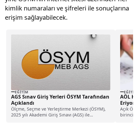
kimlik numaraları ve şifreleri ile sonuçlarına
erişim sağlayabilecek.
EĞITIM
EĞITIM
AGS Sınav Giriş Yerleri ÖSYM Tarafından
AÖL Kay
Açıklandı
Eriyor
Ölçme, Seçme ve Yerleştirme Merkezi (ÖSYM),
Açık Öğr
2025 yılı Akademi Giriş Sınavı (AGS) ile
birinci 
Öğretmenlik...
Eylül’de
detaylar 