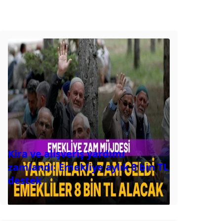
Kira ve alışveriş yardımı
zamlandı: Emekliye aylık 8 bin TL
destek