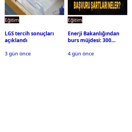
Eğitim
Eğitim
LGS tercih sonuçları
Enerji Bakanlığından
açıklandı
burs müjdesi: 300
öğrencilik kontenjan
3 gün önce
4 gün önce
500’e çıkarıldı