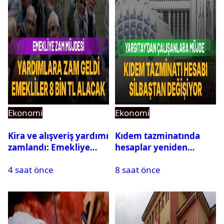
Ekonomi
Ekonomi
Kira ve alışveriş yardımı
Kıdem tazminatında
zamlandı: Emekliye
hesaplar yeniden
aylık 8 bin TL destek
yapılıyor: Yargıtay’dan
4 saat önce
8 saat önce
prim ve yardım
ödemeleri için emsal
karar