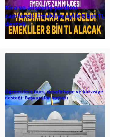
Kira ve alışveriş yardımı
zamlandı: Emekliye aylık 8 bin TL
destek
Öğrencilere burs, misafirhane ve kırtasiye
desteği: Başvurular başladı