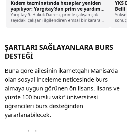
Kıdem tazminatında hesaplar yeniden
YKS Bir
yapılıyor: Yargıtay’dan prim ve yardım
Belli O
ödemeleri için emsal karar
Yargıtay 9. Hukuk Dairesi, primle çalışan çok
Yükseköğ
sayıdaki çalışanı ilgilendiren emsal bir karara
sonuçlar
imza atarken, satış hedeflerine bağlı olarak
ardından
ödenen değişken prim ve yardım ödemelerinin
üniversit
de kıdem tazminatı hesabında dikkate
alınmasını kararlaştırdı.
ŞARTLARI SAĞLAYANLARA BURS
DESTEĞİ
Buna göre ailesinin ikametgahı Manisa’da
olan sosyal inceleme neticesinde burs
almaya uygun görünen ön lisans, lisans ve
yüzde 100 burslu vakıf üniversitesi
öğrencileri burs desteğinden
yararlanabilecek.