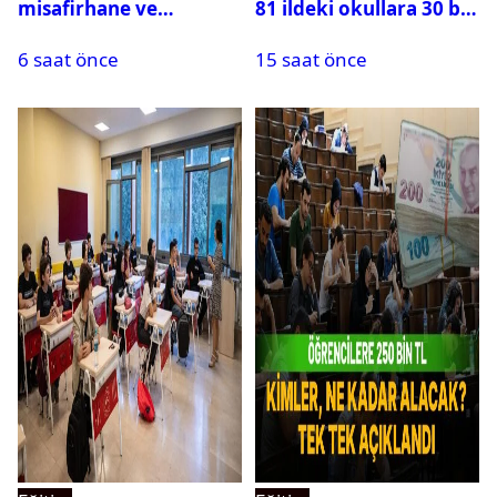
misafirhane ve
81 ildeki okullara 30 bin
kırtasiye desteği:
güvenlik görevlisi
6 saat önce
15 saat önce
Başvurular başladı
alınacak