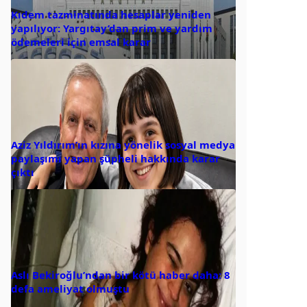
Kıdem tazminatında hesaplar yeniden
yapılıyor: Yargıtay’dan prim ve yardım
ödemeleri için emsal karar
Aziz Yıldırım’ın kızına yönelik sosyal medya
paylaşımı yapan şüpheli hakkında karar
çıktı
Aslı Bekiroğlu’ndan bir kötü haber daha: 8
defa ameliyat olmuştu