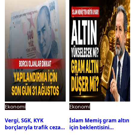
Ekonomi
Ekonomi
Vergi, SGK, KYK
İslam Memiş gram altın
borçlarıyla trafik cezası
için beklentisini
için 31 Ağustos uyarısı
açıkladı