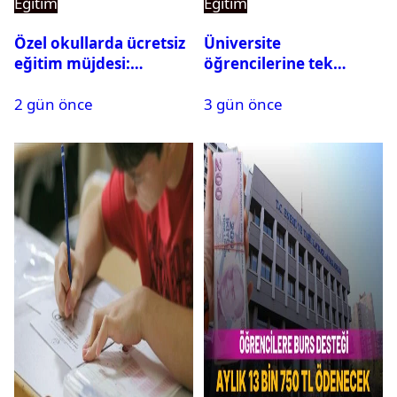
Eğitim
Eğitim
Özel okullarda ücretsiz
Üniversite
eğitim müjdesi:
öğrencilerine tek
Başvurular bugün
seferlik 250 bin ve aylık
2 gün önce
3 gün önce
başladı
60 bin liraya kadar burs
desteği