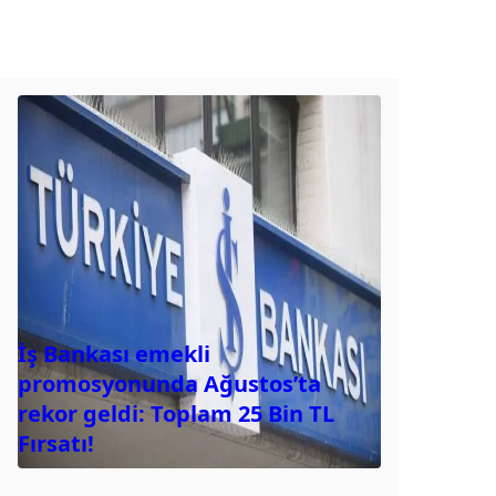
İş Bankası emekli
promosyonunda Ağustos’ta
rekor geldi: Toplam 25 Bin TL
Fırsatı!