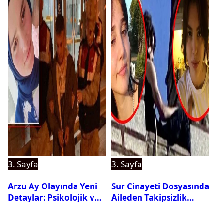
3. Sayfa
3. Sayfa
Arzu Ay Olayında Yeni
Sur Cinayeti Dosyasında
Detaylar: Psikolojik ve
Aileden Takipsizlik
Fiziksel Şiddet İddiaları
Kararına İtiraz