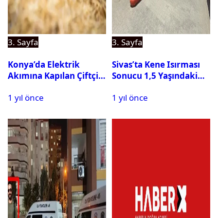
3. Sayfa
3. Sayfa
Konya’da Elektrik
Sivas’ta Kene Isırması
Akımına Kapılan Çiftçi
Sonucu 1,5 Yaşındaki
Hayatını Kaybetti
Bebek Hayatını
1 yıl önce
1 yıl önce
Kaybetti