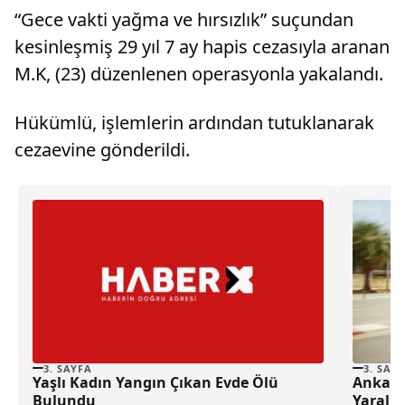
“Gece vakti yağma ve hırsızlık” suçundan
kesinleşmiş 29 yıl 7 ay hapis cezasıyla aranan
M.K, (23) düzenlenen operasyonla yakalandı.
Hükümlü, işlemlerin ardından tutuklanarak
cezaevine gönderildi.
3. SAYFA
3. SAY
Yaşlı Kadın Yangın Çıkan Evde Ölü
Ankara’
Bulundu
Yaralı 