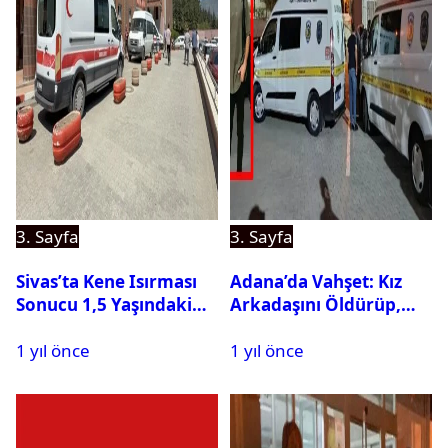
3. Sayfa
3. Sayfa
Sivas’ta Kene Isırması
Adana’da Vahşet: Kız
Sonucu 1,5 Yaşındaki
Arkadaşını Öldürüp,
Bebek Hayatını
İntihar Etti
1 yıl önce
1 yıl önce
Kaybetti