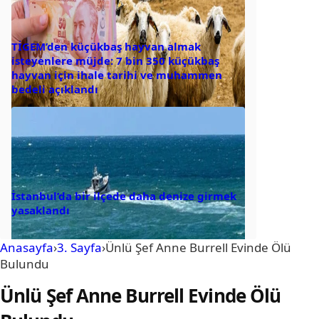
TİGEM’den küçükbaş hayvan almak
isteyenlere müjde: 7 bin 350 küçükbaş
hayvan için ihale tarihi ve muhammen
bedeli açıklandı
İstanbul’da bir ilçede daha denize girmek
yasaklandı
Anasayfa
›
3. Sayfa
›
Ünlü Şef Anne Burrell Evinde Ölü
Bulundu
Ünlü Şef Anne Burrell Evinde Ölü