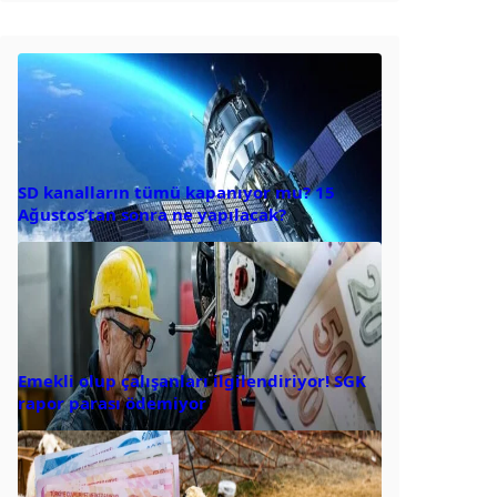
SD kanalların tümü kapanıyor mu? 15
Ağustos’tan sonra ne yapılacak?
Emekli olup çalışanları ilgilendiriyor! SGK
rapor parası ödemiyor