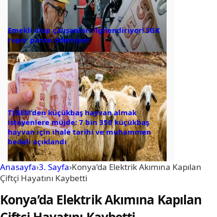
Emekli olup çalışanları ilgilendiriyor! SGK
rapor parası ödemiyor
TİGEM’den küçükbaş hayvan almak
isteyenlere müjde: 7 bin 350 küçükbaş
hayvan için ihale tarihi ve muhammen
bedeli açıklandı
Anasayfa
›
3. Sayfa
›
Konya’da Elektrik Akımına Kapılan
Çiftçi Hayatını Kaybetti
Konya’da Elektrik Akımına Kapılan
Çiftçi Hayatını Kaybetti