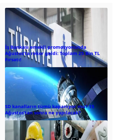
İş Bankası emekli promosyonunda
Ağustos’ta rekor geldi: Toplam 25 Bin TL
Fırsatı!
SD kanalların tümü kapanıyor mu? 15
Ağustos’tan sonra ne yapılacak?