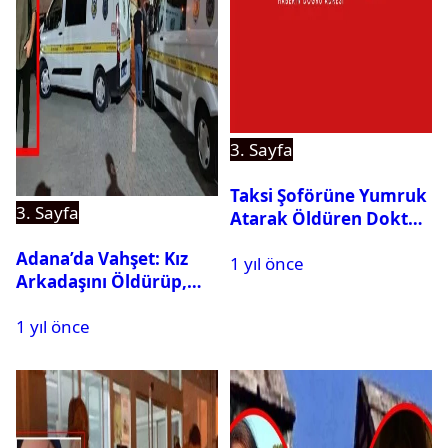
3. Sayfa
Taksi Şoförüne Yumruk
3. Sayfa
Atarak Öldüren Doktor
Tutuklandı
Adana’da Vahşet: Kız
1 yıl önce
Arkadaşını Öldürüp,
İntihar Etti
1 yıl önce