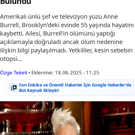
Bulundu
Amerikalı ünlü şef ve televizyon yüzü Anne
Burrell, Brooklyn’deki evinde 55 yaşında hayatını
kaybetti. Ailesi, Burrell’in ölümünü yaptığı
açıklamayla doğruladı ancak ölüm nedenine
ilişkin bilgi paylaşılmadı. Yetkililer, kesin sebebin
otopsi…
Özge Tekeli
•
Eklenme:
18.06.2025 - 11:25
Son Dakika ve Önemli Haberler İçin Google Haberler'de
Bizi Kaynak Ekleyin!