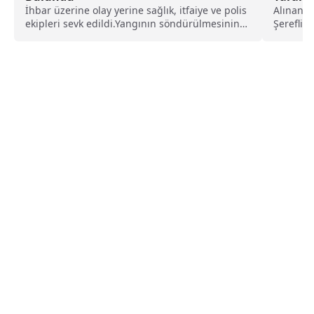
İhbar üzerine olay yerine sağlık, itfaiye ve polis
Alınan b
ekipleri sevk edildi.Yangının söndürülmesinin
Şereflik
ardından evde...
meydana 
mevkisin