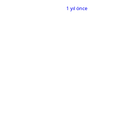
Fiziksel Şiddet İddiaları
1 yıl önce
Gündemde