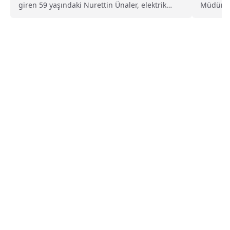
giren 59 yaşındaki Nurettin Ünaler, elektrik
Müdürlüğ
kaçağı...
ekipleri,