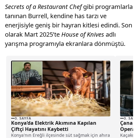
Secrets of a Restaurant Chef
gibi programlarla
tanınan Burrell, kendine has tarzı ve
enerjisiyle geniş bir hayran kitlesi edindi. Son
olarak Mart 2025’te
House of Knives
adlı
yarışma programıyla ekranlara dönmüştü.
3. SAYFA
3. SAY
Konya’da Elektrik Akımına Kapılan
Çanakka
Çiftçi Hayatını Kaybetti
Opera
Konya'nın Ereğli ilçesinde süt sağmak için ahıra
Kaçakçıl