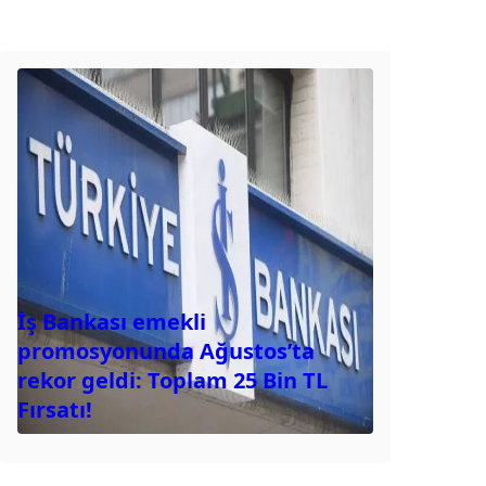
İş Bankası emekli
promosyonunda Ağustos’ta
rekor geldi: Toplam 25 Bin TL
Fırsatı!