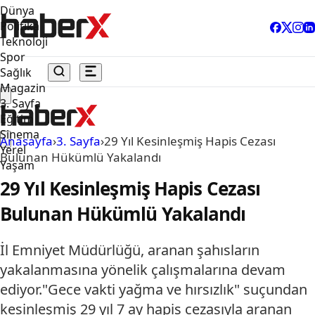
Dünya
Politika
Teknoloji
Spor
Sağlık
Magazin
3. Sayfa
Eğitim
Sinema
Anasayfa
›
3. Sayfa
›
29 Yıl Kesinleşmiş Hapis Cezası
Yerel
Bulunan Hükümlü Yakalandı
Yaşam
29 Yıl Kesinleşmiş Hapis Cezası
Bulunan Hükümlü Yakalandı
İl Emniyet Müdürlüğü, aranan şahısların
yakalanmasına yönelik çalışmalarına devam
ediyor."Gece vakti yağma ve hırsızlık" suçundan
kesinleşmiş 29 yıl 7 ay hapis cezasıyla aranan