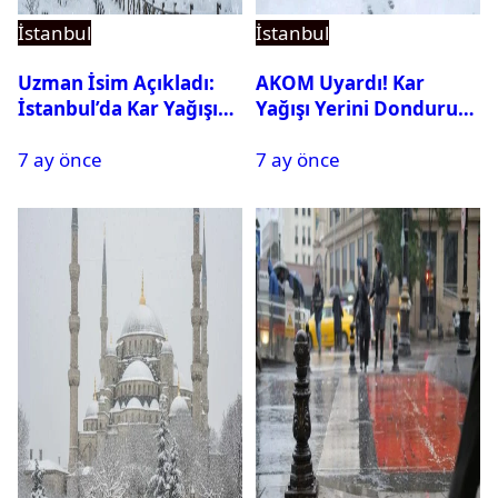
İstanbul
İstanbul
Uzman İsim Açıkladı:
AKOM Uyardı! Kar
İstanbul’da Kar Yağışı
Yağışı Yerini Dondurucu
Devam Edecek Mi?
Soğuğa Bırakacak
7 ay önce
7 ay önce