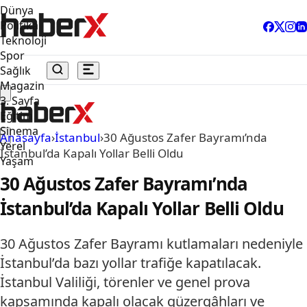
Dünya
Politika
Teknoloji
Spor
Sağlık
Magazin
3. Sayfa
Eğitim
Sinema
Anasayfa
›
İstanbul
›
30 Ağustos Zafer Bayramı’nda
Yerel
İstanbul’da Kapalı Yollar Belli Oldu
Yaşam
30 Ağustos Zafer Bayramı’nda
İstanbul’da Kapalı Yollar Belli Oldu
30 Ağustos Zafer Bayramı kutlamaları nedeniyle
İstanbul’da bazı yollar trafiğe kapatılacak.
İstanbul Valiliği, törenler ve genel prova
kapsamında kapalı olacak güzergâhları ve