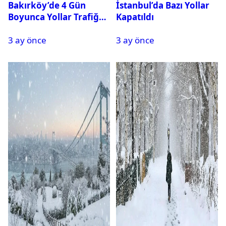
Bakırköy’de 4 Gün
İstanbul’da Bazı Yollar
Boyunca Yollar Trafiğe
Kapatıldı
Kapalı Olacak
3 ay önce
3 ay önce