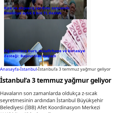
Kira ve alışveriş yardımı zamlandı:
Emekliye aylık 8 bin TL destek
Öğrencilere burs, misafirhane ve kırtasiye
desteği: Başvurular başladı
Anasayfa
›
İstanbul
›
İstanbul’a 3 temmuz yağmur geliyor
İstanbul’a 3 temmuz yağmur geliyor
Havaların son zamanlarda oldukça z-sıcak
seyretmesinin ardından İstanbul Büyükşehir
Belediyesi (İBB) Afet Koordinasyon Merkezi