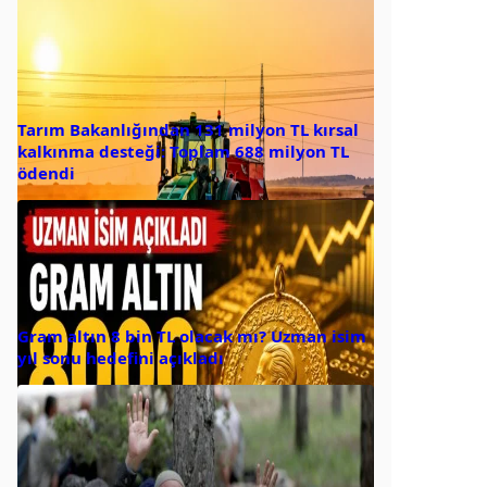
Tarım Bakanlığından 131 milyon TL kırsal
kalkınma desteği: Toplam 688 milyon TL
ödendi
Gram altın 8 bin TL olacak mı? Uzman isim
yıl sonu hedefini açıkladı