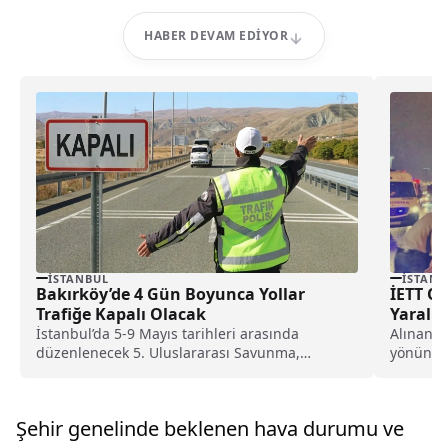
HABER DEVAM EDIYOR
İSTANBUL
İSTANB
Bakırköy’de 4 Gün Boyunca Yollar
İETT Ot
Trafiğe Kapalı Olacak
Yaralı
İstanbul’da 5-9 Mayıs tarihleri arasında
Alınan b
düzenlenecek 5. Uluslararası Savunma,
yönünde 
Havacılık ve Uzay Sanayi Fuarı...
otobüsü,.
Şehir genelinde beklenen hava durumu ve