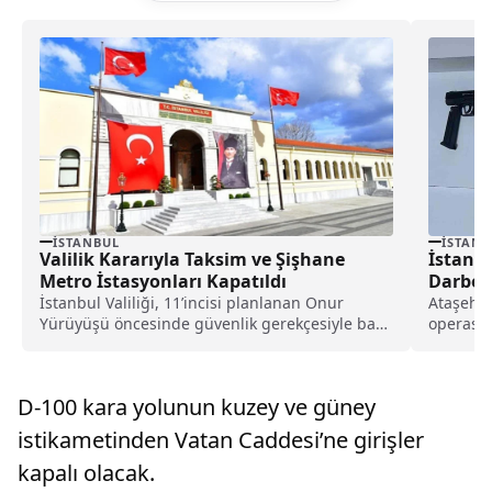
İSTANBUL
İSTANB
Valilik Kararıyla Taksim ve Şişhane
İstanbu
Metro İstasyonları Kapatıldı
Darbe!
İstanbul Valiliği, 11’incisi planlanan Onur
Ataşehir'
Yürüyüşü öncesinde güvenlik gerekçesiyle bazı
operasyo
metro ve füniküler hatlarının...
şüpheli il
D-100 kara yolunun kuzey ve güney
istikametinden Vatan Caddesi’ne girişler
kapalı olacak.