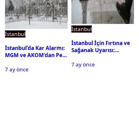
İstanbul
İstanbul
İstanbul İçin Fırtına ve
İstanbul’da Kar Alarmı:
Sağanak Uyarısı:
MGM ve AKOM’dan Peş
Sıcaklıklar Sert Düşecek
Peşe Açıklamalar
7 ay önce
7 ay önce