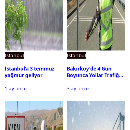
İstanbul
İstanbul
İstanbul’a 3 temmuz
Bakırköy’de 4 Gün
yağmur geliyor
Boyunca Yollar Trafiğe
Kapalı Olacak
1 ay önce
3 ay önce