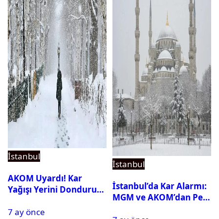
İstanbul
İstanbul
AKOM Uyardı! Kar
İstanbul’da Kar Alarmı:
Yağışı Yerini Dondurucu
MGM ve AKOM’dan Peş
Soğuğa Bırakacak
Peşe Açıklamalar
7 ay önce