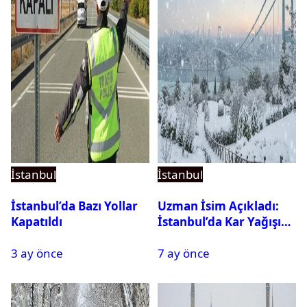
İstanbul
İstanbul
İstanbul’da Bazı Yollar
Uzman İsim Açıkladı:
Kapatıldı
İstanbul’da Kar Yağışı
Devam Edecek Mi?
3 ay önce
7 ay önce