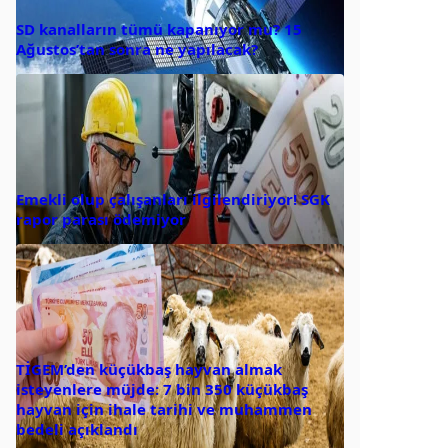
SD kanalların tümü kapanıyor mu? 15
Ağustos’tan sonra ne yapılacak?
Emekli olup çalışanları ilgilendiriyor! SGK
rapor parası ödemiyor
TİGEM’den küçükbaş hayvan almak
isteyenlere müjde: 7 bin 350 küçükbaş
hayvan için ihale tarihi ve muhammen
bedeli açıklandı