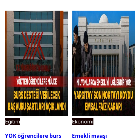
için ihale tarihi ve
muhammen bedeli
açıklandı
Eğitim
Ekonomi
YÖK öğrencilere burs
Emekli maaşı