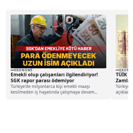
EKONOMI
EKONO
Emekli olup çalışanları ilgilendiriyor!
TÜİK Aç
SGK rapor parası ödemiyor
Zamlan
Türkiye'de milyonlarca kişi emekli maaşı
Türkiye 
kesilmeden iş hayatında çalışmaya devam
açıklanan
ederken, bu kişilerin hastalık yüzünden rapor
bazı tem
aldığında SGK'dan rapor parası alamadığı
öğrenildi. SGK'nın sadece iş kazası ve meslek
hastalığı gibi durumlarda ödeme yaptığı ifade
edildi.