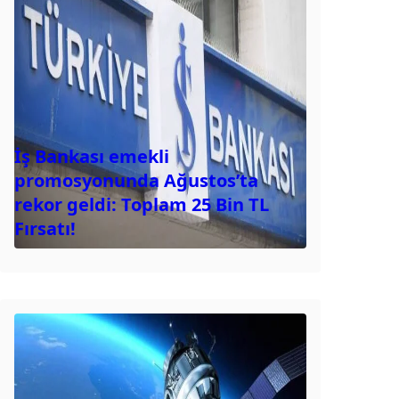
İş Bankası emekli
promosyonunda Ağustos’ta
rekor geldi: Toplam 25 Bin TL
Fırsatı!