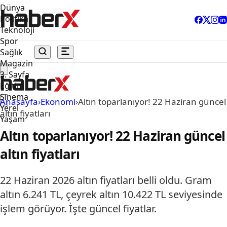
Dünya
Politika
Teknoloji
Spor
Sağlık
Magazin
3. Sayfa
Eğitim
Sinema
Anasayfa
›
Ekonomi
›
Altın toparlanıyor! 22 Haziran güncel
Yerel
altın fiyatları
Yaşam
Altın toparlanıyor! 22 Haziran güncel
altın fiyatları
22 Haziran 2026 altın fiyatları belli oldu. Gram
altın 6.241 TL, çeyrek altın 10.422 TL seviyesinde
işlem görüyor. İşte güncel fiyatlar.