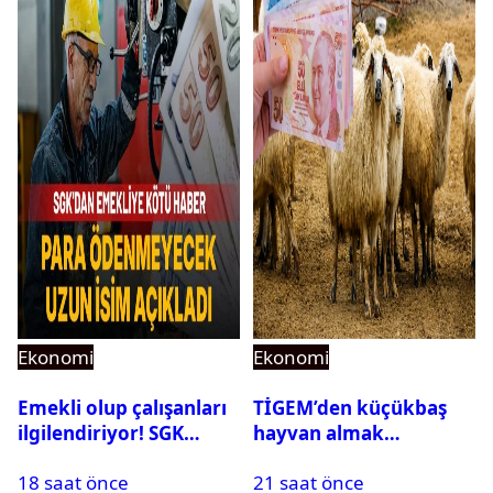
Ekonomi
Ekonomi
Emekli olup çalışanları
TİGEM’den küçükbaş
ilgilendiriyor! SGK
hayvan almak
rapor parası ödemiyor
isteyenlere müjde: 7 bin
18 saat önce
21 saat önce
350 küçükbaş hayvan