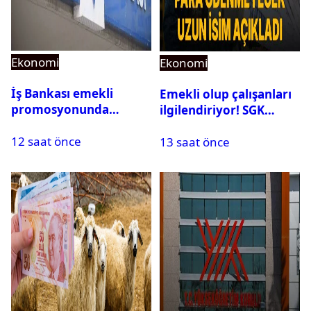
Ekonomi
Ekonomi
İş Bankası emekli
Emekli olup çalışanları
promosyonunda
ilgilendiriyor! SGK
Ağustos’ta rekor geldi:
rapor parası ödemiyor
12 saat önce
Toplam 25 Bin TL
13 saat önce
Fırsatı!