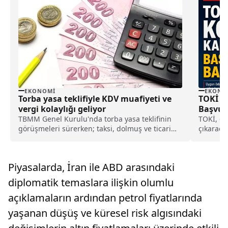
EKONOMI
EKONO
Torba yasa teklifiyle KDV muafiyeti ve
TOKİ 64
vergi kolaylığı geliyor
Başvuru
Konutla
TBMM Genel Kurulu'nda torba yasa teklifinin
TOKİ, 64
görüşmeleri sürerken; taksi, dolmuş ve ticari
çıkaraca
plaka devrine KDV istisnası ve aynı zamanda,
vatandaş
esnafa KDV muafiyetiyle vergi kolaylığı geleceği
yapılaca
öğrenildi.
nereden 
Piyasalarda, İran ile ABD arasındaki
diplomatik temaslara ilişkin olumlu
açıklamaların ardından petrol fiyatlarında
yaşanan düşüş ve küresel risk algısındaki