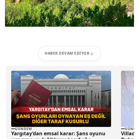
HABER DEVAM EDIYOR
GÜNDEM
GÜNDE
Yargıtay’dan emsal karar: Şans oyunu
Villada