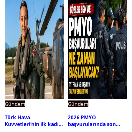
Gündem
Gündem
Türk Hava
2026 PMYO
Kuvvetleri’nin ilk kadın
başvurularında son
generali Özlem
durum ne?