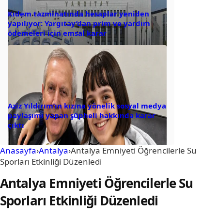
Kıdem tazminatında hesaplar yeniden
yapılıyor: Yargıtay’dan prim ve yardım
ödemeleri için emsal karar
Aziz Yıldırım’ın kızına yönelik sosyal medya
paylaşımı yapan şüpheli hakkında karar
çıktı
Anasayfa
›
Antalya
›
Antalya Emniyeti Öğrencilerle Su
Sporları Etkinliği Düzenledi
Antalya Emniyeti Öğrencilerle Su
Sporları Etkinliği Düzenledi