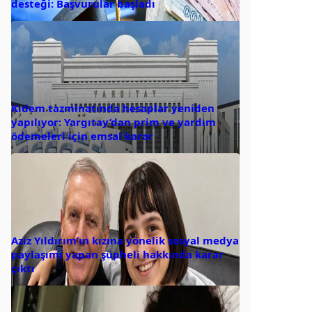
desteği: Başvurular başladı
Kıdem tazminatında hesaplar yeniden
yapılıyor: Yargıtay’dan prim ve yardım
ödemeleri için emsal karar
Aziz Yıldırım’ın kızına yönelik sosyal medya
paylaşımı yapan şüpheli hakkında karar
çıktı