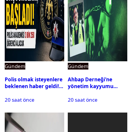
Gündem
Gündem
Polis olmak isteyenlere
Ahbap Derneği’ne
beklenen haber geldi!
yönetim kayyumu
PMYO başvuruları açıldı
atandı: Kapatma davası
20 saat önce
20 saat önce
açıldı