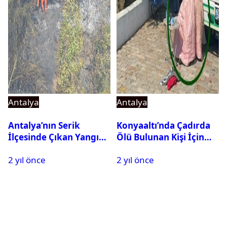
Antalya
Antalya
Antalya’nın Serik
Konyaaltı’nda Çadırda
İlçesinde Çıkan Yangın
Ölü Bulunan Kişi İçin
Söndürüldü
İnceleme Başlatıldı
2 yıl önce
2 yıl önce