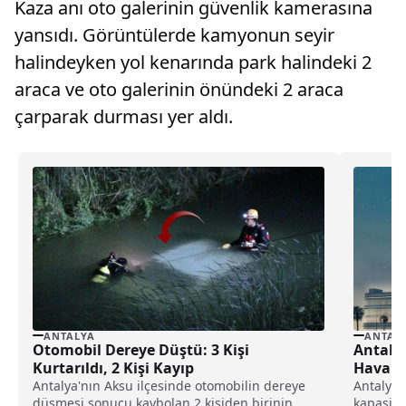
Kaza anı oto galerinin güvenlik kamerasına
yansıdı. Görüntülerde kamyonun seyir
halindeyken yol kenarında park halindeki 2
araca ve oto galerinin önündeki 2 araca
çarparak durması yer aldı.
ANTALYA
ANTAL
Otomobil Dereye Düştü: 3 Kişi
Antalya
Kurtarıldı, 2 Kişi Kayıp
Hava Tr
Antalya'nın Aksu ilçesinde otomobilin dereye
Antalya 
düşmesi sonucu kaybolan 2 kişiden birinin
kapasites