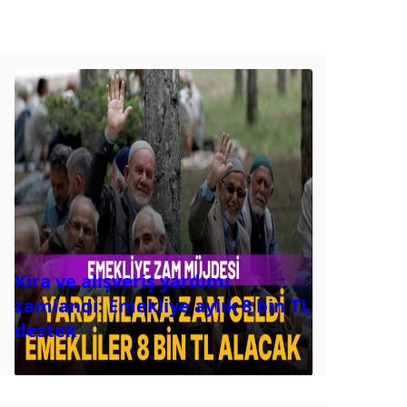
Kira ve alışveriş yardımı
zamlandı: Emekliye aylık 8 bin TL
destek