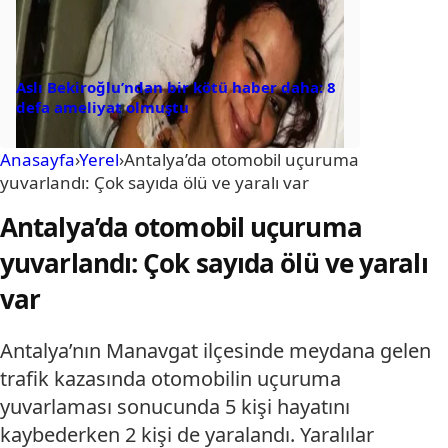
Aslı Bekiroğlu’ndan bir kötü haber daha: 8
defa ameliyat olmuştu
Anasayfa
›
Yerel
›
Antalya’da otomobil uçuruma
yuvarlandı: Çok sayıda ölü ve yaralı var
Antalya’da otomobil uçuruma
yuvarlandı: Çok sayıda ölü ve yaralı
var
Antalya’nın Manavgat ilçesinde meydana gelen
trafik kazasında otomobilin uçuruma
yuvarlaması sonucunda 5 kişi hayatını
kaybederken 2 kişi de yaralandı. Yaralılar