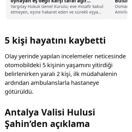
oynayan eş değil karşı taraf ağır
Bulunan
kusurlu sayıldı
Yargıtay Hukuk Genel Kurulu; eve misafir kabul
Osmanga
etmeyen, eşine hakaret eden ve sürekli eşya
Amirliği
değiştirerek masraf çıkaran kadını ağır kusurlu
Mahallesi
sayarak, kadının eşine tazminat ödemesine
karar verdi.
5 kişi hayatını kaybetti
Olay yerinde yapılan incelemeler neticesinde
otomobildeki 5 kişinin yaşamını yitirdiği
belirlenirken yaralı 2 kişi, ilk müdahalenin
ardından ambulanslarla hastaneye
götürüldü.
Antalya Valisi Hulusi
Şahin’den açıklama