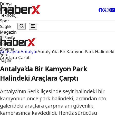
Dünya
Politika
Teknoloji
Spor
Sağlık
Magazin
3. Sayfa
Eğitim
Sinema
Anasayfa
›
Antalya
›
Antalya’da Bir Kamyon Park Halindeki
Yerel
Araçlara Çarptı
Yaşam
Antalya’da Bir Kamyon Park
Halindeki Araçlara Çarptı
Antalya'nın Serik ilçesinde seyir halindeki bir
kamyonun önce park halindeki, ardından oto
galerideki araçlara çarpma anı güvenlik
kamerasınca kaydedildi. Henüz sürücüsü