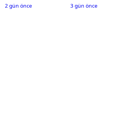
2 gün önce
3 gün önce
Karapınar hakkında
dikkat çeken detay
ortaya çıktı