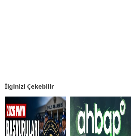
İlginizi Çekebilir