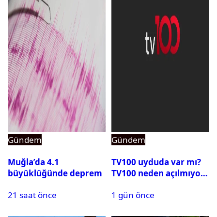
Gündem
Gündem
Muğla’da 4.1
TV100 uyduda var mı?
büyüklüğünde deprem
TV100 neden açılmıyor?
21 saat önce
1 gün önce