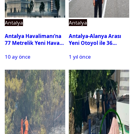
Antalya
Antalya
Antalya Havalimanı’na
Antalya-Alanya Arası
77 Metrelik Yeni Hava
Yeni Otoyol ile 36
Trafik Kontrol Kulesi
Dakikada
10 ay önce
1 yıl önce
Geliyor
Tamamlanacak