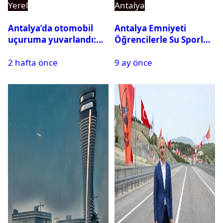
Yerel
Antalya
Antalya’da otomobil
Antalya Emniyeti
uçuruma yuvarlandı:
Öğrencilerle Su Sporları
Çok sayıda ölü ve yaralı
Etkinliği Düzenledi
2 hafta önce
9 ay önce
var