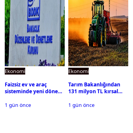
Ekonomi
Ekonomi
Faizsiz ev ve araç
Tarım Bakanlığından
sisteminde yeni dönem:
131 milyon TL kırsal
BDDK limitleri
kalkınma desteği:
1 gün önce
1 gün önce
değiştirdi
Toplam 688 milyon TL
ödendi