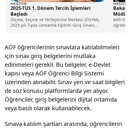
EĞITIM
EĞITIM
2025-TUS 1. Dönem Tercih İşlemleri
Bakan T
Başladı
Müdürü
Ölçme, Seçme ve Yerleştirme Merkezi (ÖSYM),
Milli Eğ
2025 yılı Tıpta Uzmanlık Eğitimi Giriş Sınavı
öğretim 
(TUS)...
amacıyla
AÖF öğrencilerinin sınavlara katılabilmeleri
için sınav giriş belgelerini mutlaka
edinmeleri gerekli. Bu belgeler, e-Devlet
kapısı veya AÖF Öğrenci Bilgi Sistemi
üzerinden alınabilir. Sınav yeri ve saat bilgileri
de söz konusu platformlarda yer alıyor.
Öğrenciler, giriş belgelerini dijital ortamda
veya basılı olarak kullanabilecek.
Sınava katılım şartları arasında, öğrencilerin