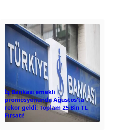
İş Bankası emekli
promosyonunda Ağustos’ta
rekor geldi: Toplam 25 Bin TL
Fırsatı!