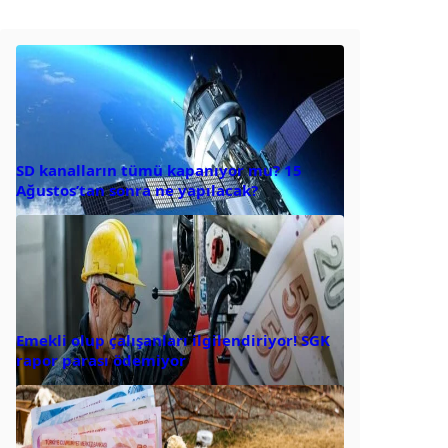
SD kanalların tümü kapanıyor mu? 15
Ağustos’tan sonra ne yapılacak?
Emekli olup çalışanları ilgilendiriyor! SGK
rapor parası ödemiyor