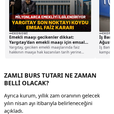
EKONO
EKONOMI
İş Ban
Emekli maaşı gecikenler dikkat:
Ağustos
Yargıtay’dan emekli maaşı için emsal
Fırsatı!
faiz kararı
İş Banka
Yargıtay, geciken emekli maaşlarında faiz
kampanya
hakkının maaşa hak kazanılan tarih yerine
10.000 T
SGK'ya tanınan 3 aylık yasal işlem süresinin
Ağustos 
sona ermesi itibarıyla başlayacağına karar
verdi.
ZAMLI BURS TUTARI NE ZAMAN
BELLİ OLACAK?
Ayrıca kurum, yıllık zam oranının gelecek
yılın nisan ayı itibarıyla belirleneceğini
açıkladı.