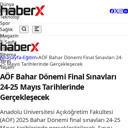
Dünya
Politika
Teknoloji
Spor
Sağlık
Magazin
3. Sayfa
Eğitim
Sinema
Anasayfa
›
Eğitim
›
AÖF Bahar Dönemi Final Sınavları 24-
Yerel
25 Mayıs Tarihlerinde Gerçekleşecek
Yaşam
AÖF Bahar Dönemi Final Sınavları
24-25 Mayıs Tarihlerinde
Gerçekleşecek
Anadolu Üniversitesi Açıköğretim Fakültesi
(AÖF) 2025 Bahar Dönemi final sınavları 24-25
Mayıs tarihlerinde gerçekleştirilecek. Sınav