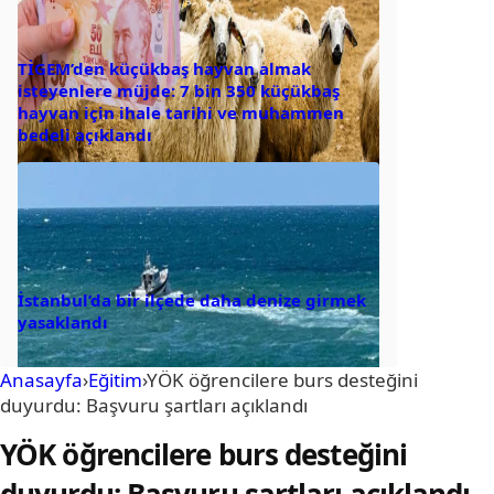
TİGEM’den küçükbaş hayvan almak
isteyenlere müjde: 7 bin 350 küçükbaş
hayvan için ihale tarihi ve muhammen
bedeli açıklandı
İstanbul’da bir ilçede daha denize girmek
yasaklandı
Anasayfa
›
Eğitim
›
YÖK öğrencilere burs desteğini
duyurdu: Başvuru şartları açıklandı
YÖK öğrencilere burs desteğini