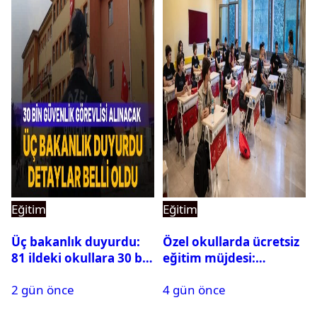
Eğitim
Eğitim
Üç bakanlık duyurdu:
Özel okullarda ücretsiz
81 ildeki okullara 30 bin
eğitim müjdesi:
güvenlik görevlisi
Başvurular bugün
2 gün önce
4 gün önce
alınacak
başladı