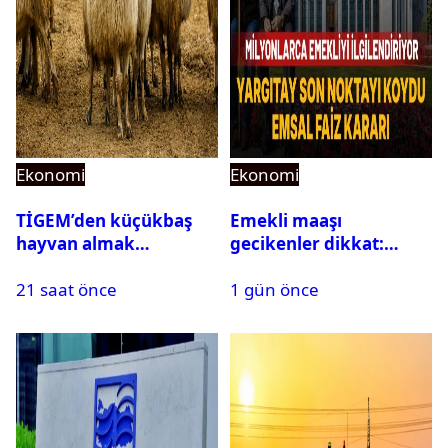
Ekonomi
Ekonomi
TİGEM’den küçükbaş
Emekli maaşı
hayvan almak
gecikenler dikkat:
isteyenlere müjde: 7 bin
Yargıtay’dan emekli
21 saat önce
1 gün önce
350 küçükbaş hayvan
maaşı için emsal faiz
için ihale tarihi ve
kararı
muhammen bedeli
açıklandı