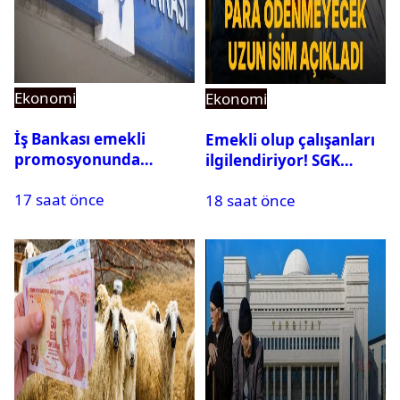
Ekonomi
Ekonomi
İş Bankası emekli
Emekli olup çalışanları
promosyonunda
ilgilendiriyor! SGK
Ağustos’ta rekor geldi:
rapor parası ödemiyor
17 saat önce
Toplam 25 Bin TL
18 saat önce
Fırsatı!