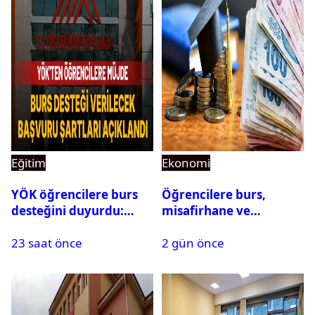
Eğitim
Ekonomi
YÖK öğrencilere burs
Öğrencilere burs,
desteğini duyurdu:
misafirhane ve
Başvuru şartları
kırtasiye desteği:
23 saat önce
2 gün önce
açıklandı
Başvurular başladı