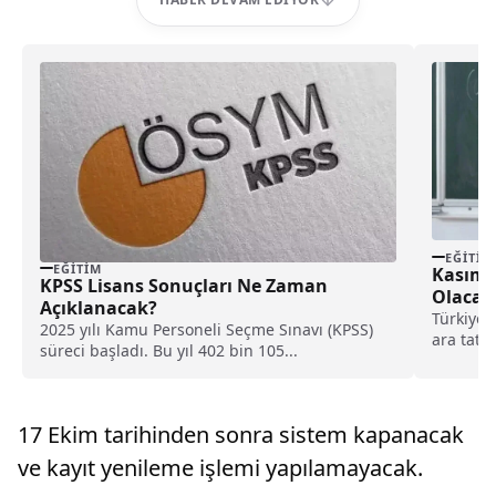
EĞITIM
EĞITIM
Kasım A
KPSS Lisans Sonuçları Ne Zaman
Olacak
Açıklanacak?
Türkiye’
2025 yılı Kamu Personeli Seçme Sınavı (KPSS)
ara tati
süreci başladı. Bu yıl 402 bin 105...
tatil...
17 Ekim tarihinden sonra sistem kapanacak
ve kayıt yenileme işlemi yapılamayacak.