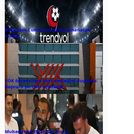
8 Ağustos Cumartesi günü oynanacak
maçlar
YÖK öğrencilere burs desteğini duyurdu:
Başvuru şartları açıklandı
Muhammed Salah’tan sonra