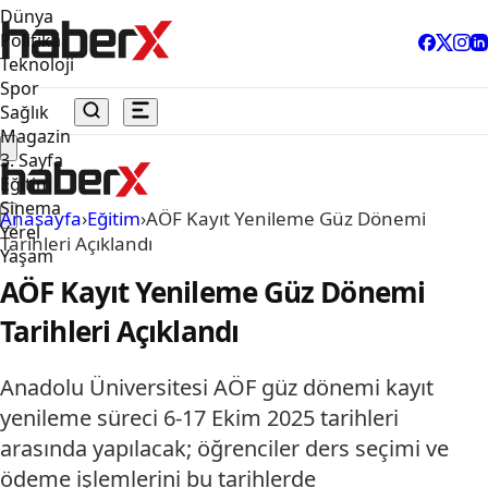
Dünya
Politika
Teknoloji
Spor
Sağlık
Magazin
3. Sayfa
Eğitim
Sinema
Anasayfa
›
Eğitim
›
AÖF Kayıt Yenileme Güz Dönemi
Yerel
Tarihleri Açıklandı
Yaşam
AÖF Kayıt Yenileme Güz Dönemi
Tarihleri Açıklandı
Anadolu Üniversitesi AÖF güz dönemi kayıt
yenileme süreci 6-17 Ekim 2025 tarihleri
arasında yapılacak; öğrenciler ders seçimi ve
ödeme işlemlerini bu tarihlerde