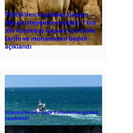
TİGEM’den küçükbaş hayvan
almak isteyenlere müjde: 7 bin
350 küçükbaş hayvan için ihale
tarihi ve muhammen bedeli
açıklandı
İstanbul’da bir ilçede daha denize girmek
yasaklandı