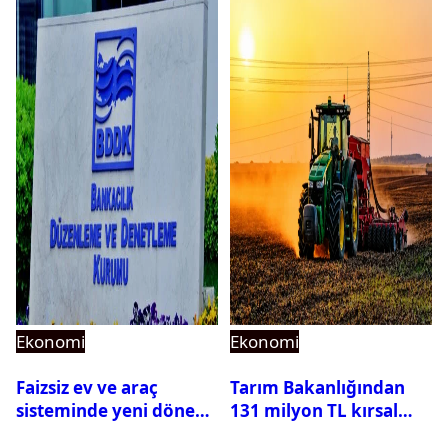
açıklandı
Ekonomi
Ekonomi
Faizsiz ev ve araç
Tarım Bakanlığından
sisteminde yeni dönem:
131 milyon TL kırsal
BDDK limitleri
kalkınma desteği: