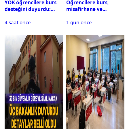
YÖK öğrencilere burs
Öğrencilere burs,
desteğini duyurdu:
misafirhane ve
Başvuru şartları
kırtasiye desteği:
4 saat önce
1 gün önce
açıklandı
Başvurular başladı