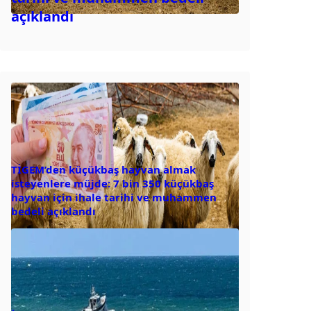
açıklandı
TİGEM’den küçükbaş hayvan almak
isteyenlere müjde: 7 bin 350 küçükbaş
hayvan için ihale tarihi ve muhammen
bedeli açıklandı