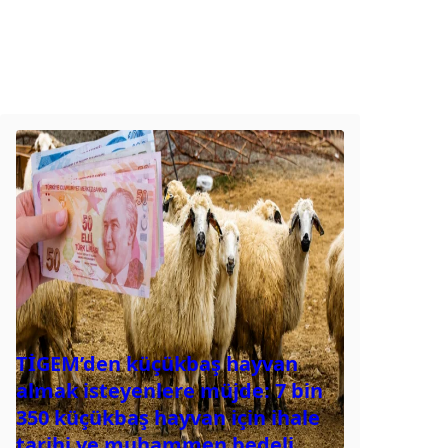
TİGEM’den küçükbaş hayvan
almak isteyenlere müjde: 7 bin
350 küçükbaş hayvan için ihale
tarihi ve muhammen bedeli