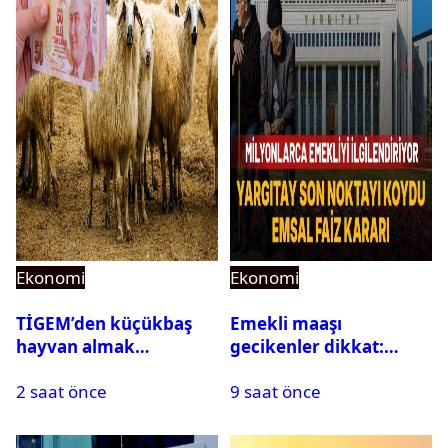
Ekonomi
Ekonomi
TİGEM’den küçükbaş
Emekli maaşı
hayvan almak
gecikenler dikkat:
isteyenlere müjde: 7 bin
Yargıtay’dan emekli
2 saat önce
9 saat önce
350 küçükbaş hayvan
maaşı için emsal faiz
için ihale tarihi ve
kararı
muhammen bedeli