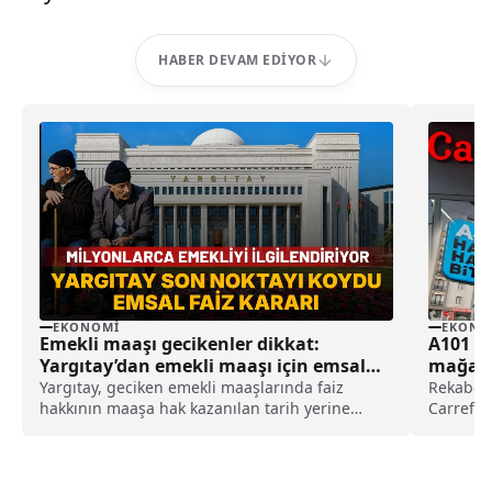
HABER DEVAM EDIYOR
EKONOMI
EKONO
Emekli maaşı gecikenler dikkat:
A101 v
Yargıtay’dan emekli maaşı için emsal
mağaza
faiz kararı
Yargıtay, geciken emekli maaşlarında faiz
Rekabet 
hakkının maaşa hak kazanılan tarih yerine
Carrefou
SGK'ya tanınan 3 aylık yasal işlem süresinin
karşılığ
sona ermesi itibarıyla başlayacağına karar
doğrultu
verdi.
48 mağaz