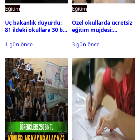
Eğitim
Eğitim
Üç bakanlık duyurdu:
Özel okullarda ücretsiz
81 ildeki okullara 30 bin
eğitim müjdesi:
güvenlik görevlisi
Başvurular bugün
1 gün önce
3 gün önce
alınacak
başladı