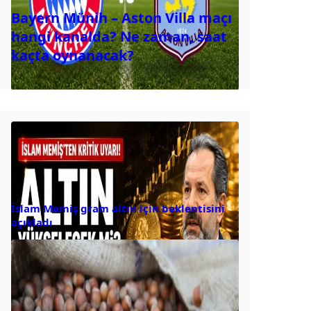
Bayern Münih – Aston Villa maçı
hangi kanalda? Ne zaman, saat
kaçta oynanacak?
İslam Memiş gram altın için beklentisini
açıkladı