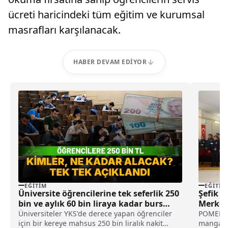
ücreti haricindeki tüm eğitim ve kurumsal
masrafları karşılanacak.
HABER DEVAM EDIYOR
EĞITIM
EĞITIM
Üniversite öğrencilerine tek seferlik 250
Şefik A
bin ve aylık 60 bin liraya kadar burs
Merkezi
desteği
Üniversiteler YKS'de derece yapan öğrenciler
POMEM M
için bir kereye mahsus 250 bin liralık nakit
mangası 