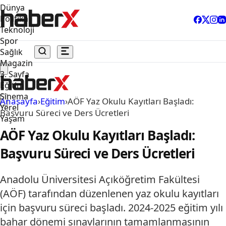
Dünya
Politika
Teknoloji
Spor
Sağlık
Magazin
3. Sayfa
Eğitim
Sinema
Anasayfa
›
Eğitim
›
AÖF Yaz Okulu Kayıtları Başladı:
Yerel
Başvuru Süreci ve Ders Ücretleri
Yaşam
AÖF Yaz Okulu Kayıtları Başladı:
Başvuru Süreci ve Ders Ücretleri
Anadolu Üniversitesi Açıköğretim Fakültesi
(AÖF) tarafından düzenlenen yaz okulu kayıtları
için başvuru süreci başladı. 2024-2025 eğitim yılı
bahar dönemi sınavlarının tamamlanmasının