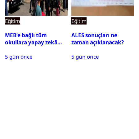
Eğitim
Eğitim
MEB’e bağlı tüm
ALES sonuçları ne
okullara yapay zekâ
zaman açıklanacak?
destekli kartlı geçiş
5 gün önce
5 gün önce
sistemi geliyor