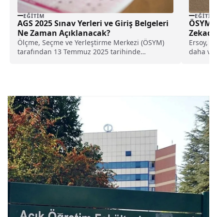
EĞITIM
EĞITIM
AGS 2025 Sınav Yerleri ve Giriş Belgeleri
ÖSYM S
Ne Zaman Açıklanacak?
Zekada
Ölçme, Seçme ve Yerleştirme Merkezi (ÖSYM)
Ersoy, b
tarafından 13 Temmuz 2025 tarihinde
daha ver
gerçekleştirilecek Akademi Giriş...
yapay...