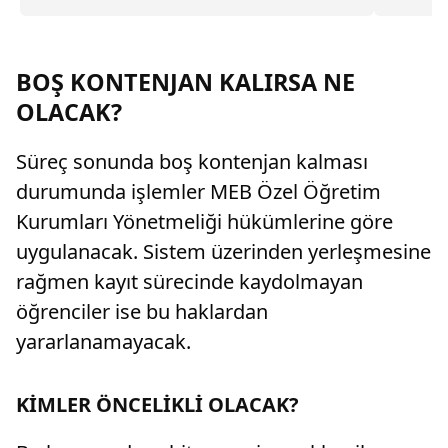
desteği, aylık 60 bin liraya kadar burs, ücretsiz
adaylarıy
yurt, yemek, bilgisayar ve yurt dışı eğitim gibi
pek çok imkan sunacağını duyurdu.
BOŞ KONTENJAN KALIRSA NE
OLACAK?
Süreç sonunda boş kontenjan kalması
durumunda işlemler MEB Özel Öğretim
Kurumları Yönetmeliği hükümlerine göre
uygulanacak. Sistem üzerinden yerleşmesine
rağmen kayıt sürecinde kaydolmayan
öğrenciler ise bu haklardan
yararlanamayacak.
KİMLER ÖNCELİKLİ OLACAK?