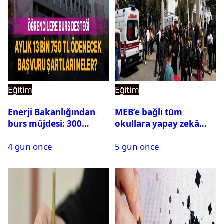
Eğitim
Eğitim
Enerji Bakanlığından
MEB’e bağlı tüm
burs müjdesi: 300
okullara yapay zekâ
öğrencilik kontenjan
destekli kartlı geçiş
4 gün önce
5 gün önce
500’e çıkarıldı
sistemi geliyor