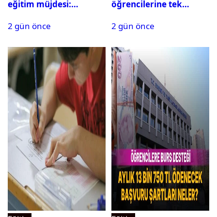
eğitim müjdesi:
öğrencilerine tek
Başvurular bugün
seferlik 250 bin ve aylık
2 gün önce
2 gün önce
başladı
60 bin liraya kadar burs
desteği