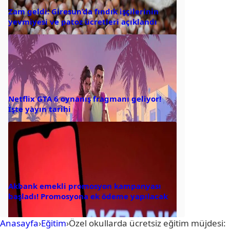
Zam geldi: Giresun’da fındık işçilerinin
yevmiyesi ve patoz ücretleri açıklandı
Netflix GTA 6 oynanış fragmanı geliyor!
İşte yayın tarihi
Akbank emekli promosyon kampanyası
başladı! Promosyona ek ödeme yapılacak
Anasayfa
›
Eğitim
›
Özel okullarda ücretsiz eğitim müjdesi: