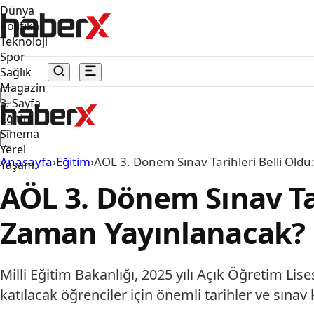
Dünya
Politika
Teknoloji
Spor
Sağlık
Magazin
3. Sayfa
Eğitim
Sinema
Yerel
Anasayfa
›
Eğitim
›
AÖL 3. Dönem Sınav Tarihleri Belli Oldu
Yaşam
AÖL 3. Dönem Sınav Tar
Zaman Yayınlanacak?
Milli Eğitim Bakanlığı, 2025 yılı Açık Öğretim Lis
katılacak öğrenciler için önemli tarihler ve sınav 