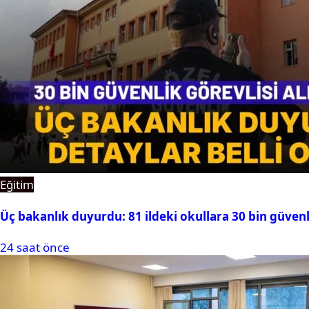
Eğitim
Üç bakanlık duyurdu: 81 ildeki okullara 30 bin güvenl
24 saat önce