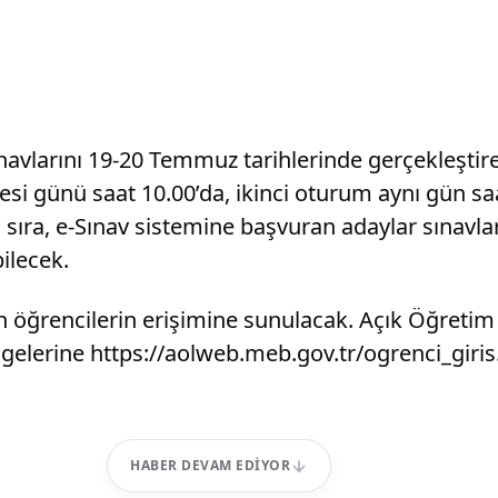
ınavlarını 19-20 Temmuz tarihlerinde gerçekleştir
i günü saat 10.00’da, ikinci oturum aynı gün s
sıra, e-Sınav sistemine başvuran adaylar sınavla
ilecek.
en öğrencilerin erişimine sunulacak. Açık Öğretim
lgelerine https://aolweb.meb.gov.tr/ogrenci_giris
HABER DEVAM EDIYOR