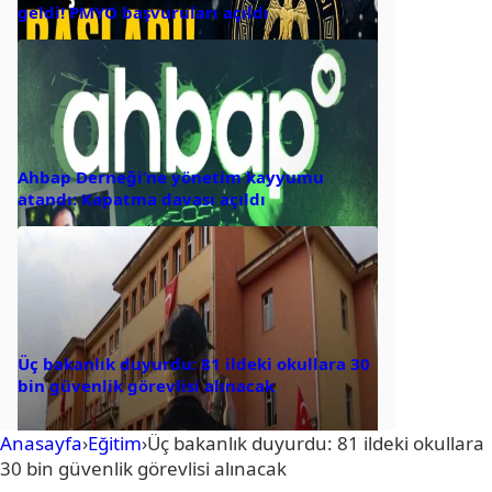
geldi! PMYO başvuruları açıldı
Ahbap Derneği’ne yönetim kayyumu
atandı: Kapatma davası açıldı
Üç bakanlık duyurdu: 81 ildeki okullara 30
bin güvenlik görevlisi alınacak
Anasayfa
›
Eğitim
›
Üç bakanlık duyurdu: 81 ildeki okullara
30 bin güvenlik görevlisi alınacak