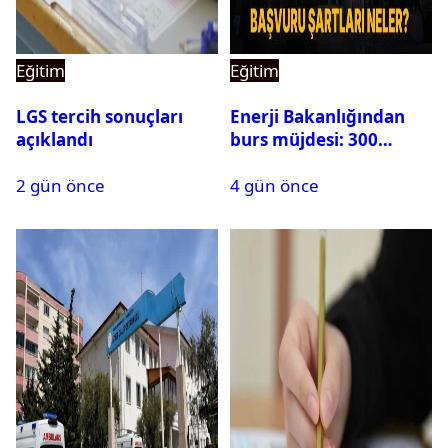
Eğitim
Eğitim
LGS tercih sonuçları
Enerji Bakanlığından
açıklandı
burs müjdesi: 300
öğrencilik kontenjan
2 gün önce
4 gün önce
500’e çıkarıldı