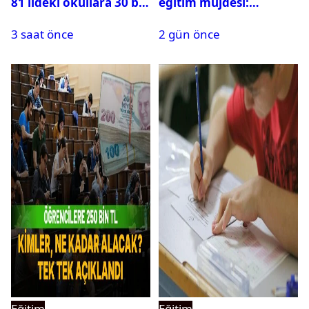
81 ildeki okullara 30 bin
eğitim müjdesi:
güvenlik görevlisi
Başvurular bugün
3 saat önce
2 gün önce
alınacak
başladı
Eğitim
Eğitim