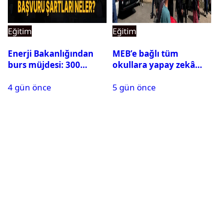
Eğitim
Eğitim
Enerji Bakanlığından
MEB’e bağlı tüm
burs müjdesi: 300
okullara yapay zekâ
öğrencilik kontenjan
destekli kartlı geçiş
4 gün önce
5 gün önce
500’e çıkarıldı
sistemi geliyor