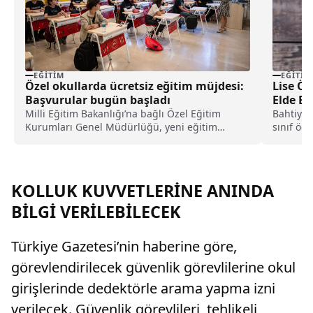
EĞITIM
EĞITIM
Özel okullarda ücretsiz eğitim müjdesi:
Lise Öğ
Başvurular bugün başladı
Elde Ett
Milli Eğitim Bakanlığı’na bağlı Özel Eğitim
Bahtiyar
Kurumları Genel Müdürlüğü, yeni eğitim
sınıf öğ
öğretim yılında uygulanacak ücretsiz öğrenci
annesini
ve kursiyer okutma sürecine ilişkin ayrıntılı
kılavuzu paylaşırken, başvuruların 5 Ağustos’ta
(bugün) başladığı öğrenildi.
KOLLUK KUVVETLERİNE ANINDA
BİLGİ VERİLEBİLECEK
Türkiye Gazetesi’nin haberine göre,
görevlendirilecek güvenlik görevlilerine okul
girişlerinde dedektörle arama yapma izni
verilecek. Güvenlik görevlileri, tehlikeli