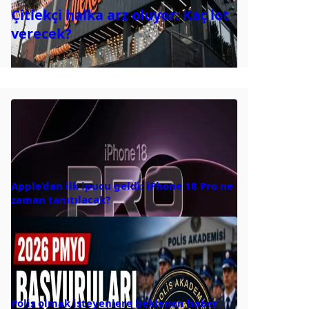
Çitlekçi halka arz oluyor: Kaç lot
verecek?
Apple’dan ilk ipucu geldi: iPhone 18 Pro ne
zaman tanıtılacak?
Polis olmak isteyenlere beklenen haber