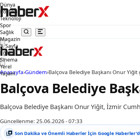
Dünya
Politika
Teknoloji
Spor
Sağlık
Magazin
3. Sayfa
Eğitim
Sinema
Yerel
Anasayfa
›
Gündem
›
Balçova Belediye Başkanı Onur Yiğit g
Yaşam
Balçova Belediye Başka
Balçova Belediye Başkanı Onur Yiğit, İzmir Cumh
Güncellenme:
25.06.2026 - 07:33
Son Dakika ve Önemli Haberler İçin Google Haberler'de