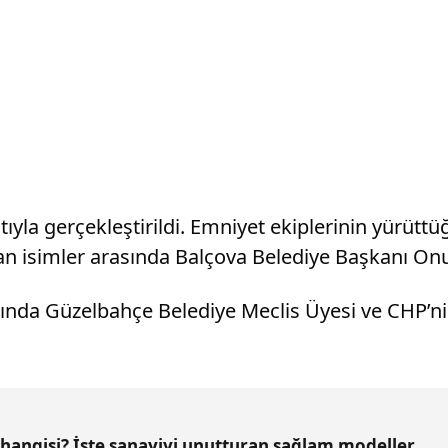
tıyla gerçekleştirildi. Emniyet ekiplerinin yürütt
an isimler arasında Balçova Belediye Başkanı Onur 
ında Güzelbahçe Belediye Meclis Üyesi ve CHP’ni
hangisi? İşte sanayiyi unutturan sağlam modeller