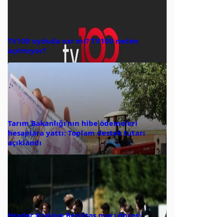
TV100 uyduda var mı? TV100 neden
açılmıyor?
Tarım Bakanlığı’nın hibe ödemeleri
hesaplara yattı: Toplam destek tutarı
açıklandı
Hradec Kralove Beşiktaş maçı öncesi