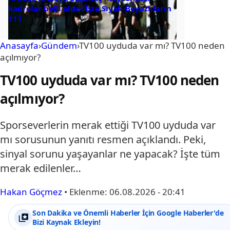
kadrolar belli oldu! İşte Siyah-Beyazlıların
11’i
Anasayfa
›
Gündem
›
TV100 uyduda var mı? TV100 neden
açılmıyor?
TV100 uyduda var mı? TV100 neden
açılmıyor?
Sporseverlerin merak ettiği TV100 uyduda var
mı sorusunun yanıtı resmen açıklandı. Peki,
sinyal sorunu yaşayanlar ne yapacak? İşte tüm
merak edilenler…
Hakan Göçmez
•
Eklenme:
06.08.2026 - 20:41
Son Dakika ve Önemli Haberler İçin Google Haberler'de
Bizi Kaynak Ekleyin!