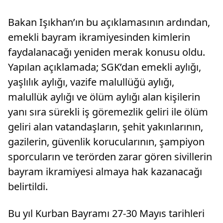
değişiklik beklerken, Çalışma ve Sosyal Güvenlik
Bakanlığı mevcut sistemde değişiklik olup
Bakan Işıkhan’ın bu açıklamasının ardından,
olmayacağına ilişkin açıklama yaptı.
emekli bayram ikramiyesinden kimlerin
faydalanacağı yeniden merak konusu oldu.
Yapılan açıklamada; SGK’dan emekli aylığı,
yaşlılık aylığı, vazife malullüğü aylığı,
malullük aylığı ve ölüm aylığı alan kişilerin
yanı sıra sürekli iş göremezlik geliri ile ölüm
geliri alan vatandaşların, şehit yakınlarının,
gazilerin, güvenlik korucularının, şampiyon
sporcuların ve terörden zarar gören sivillerin
bayram ikramiyesi almaya hak kazanacağı
belirtildi.
Bu yıl Kurban Bayramı 27-30 Mayıs tarihleri