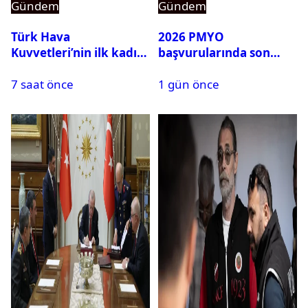
Gündem
Gündem
Türk Hava
2026 PMYO
Kuvvetleri’nin ilk kadın
başvurularında son
generali Özlem
durum ne?
7 saat önce
1 gün önce
Karapınar hakkında
dikkat çeken detay
ortaya çıktı