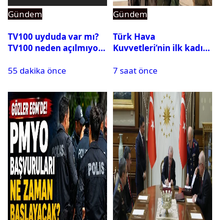
Gündem
Gündem
TV100 uyduda var mı?
Türk Hava
TV100 neden açılmıyor?
Kuvvetleri’nin ilk kadın
generali Özlem
55 dakika önce
7 saat önce
Karapınar hakkında
dikkat çeken detay
ortaya çıktı