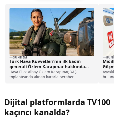
GÜNDEM
GÜNDE
Türk Hava Kuvvetleri’nin ilk kadın
Midilli
generali Özlem Karapınar hakkında
Göçmen
dikkat çeken detay ortaya çıktı
Hava Pilot Albay Özlem Karapınar, YAŞ
Ayvalık 
toplantısında alınan kararla beraber
bulunduğ
tuğgeneral rütbesine terfi edilmiş ve böylece,
harekete 
Türk Hava Kuvvetleri'nin ilk kadın generali
olmuştu. Karapınar'ın dedesine ve amcasının
da gazi olduğu öğrenildi.
Dijital platformlarda TV100
kaçıncı kanalda?