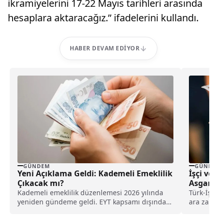
ikramiyelerini 17-22 Mayıs tarihleri arasında
hesaplara aktaracağız.” ifadelerini kullandı.
HABER DEVAM EDIYOR
GÜNDEM
GÜNDE
Yeni Açıklama Geldi: Kademeli Emeklilik
İşçi ve
Çıkacak mı?
Asgari 
Kademeli emeklilik düzenlemesi 2026 yılında
Türk-İş 
yeniden gündeme geldi. EYT kapsamı dışında
ara zamd
kalan çalışanlar yaş ve prim şartlarında