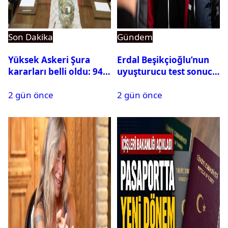
Son Dakika
Gündem
Yüksek Askeri Şura
Erdal Beşikçioğlu’nun
kararları belli oldu: 94
uyuşturucu test sonucu
isim terfi etti
belli oldu
2 gün önce
2 gün önce