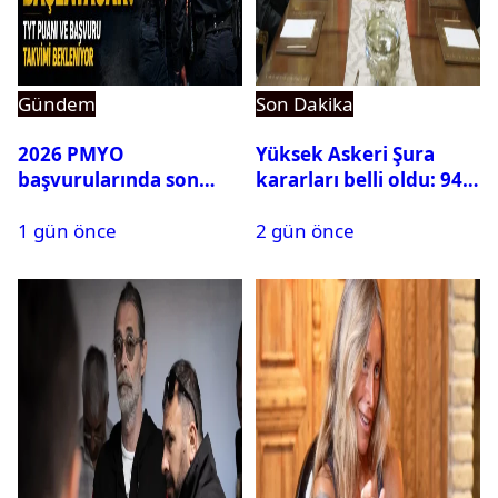
Gündem
Son Dakika
2026 PMYO
Yüksek Askeri Şura
başvurularında son
kararları belli oldu: 94
durum ne?
isim terfi etti
1 gün önce
2 gün önce