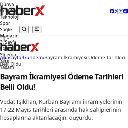
Dünya
Politika
Teknoloji
Spor
Sağlık
Magazin
3. Sayfa
Eğitim
Sinema
Anasayfa
›
Gündem
›
Bayram İkramiyesi Ödeme Tarihleri
Yerel
Belli Oldu!
Yaşam
Bayram İkramiyesi Ödeme Tarihleri
Belli Oldu!
Vedat Işıkhan, Kurban Bayramı ikramiyelerinin
17-22 Mayıs tarihleri arasında hak sahiplerinin
hesaplarına aktarılacağını duyurdu.