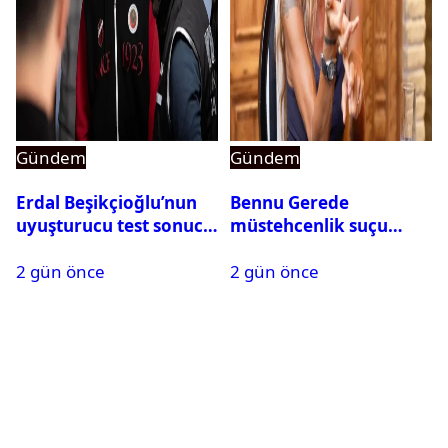
Gündem
Gündem
Erdal Beşikçioğlu’nun
Bennu Gerede
uyuşturucu test sonucu
müstehcenlik suçu
belli oldu
kapsamında gözaltına
2 gün önce
2 gün önce
alındı