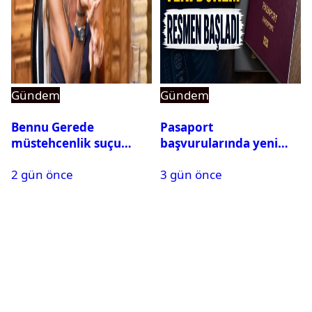
Gündem
Gündem
Bennu Gerede
Pasaport
müstehcenlik suçu
başvurularında yeni
kapsamında gözaltına
dönem başladı
2 gün önce
3 gün önce
alındı