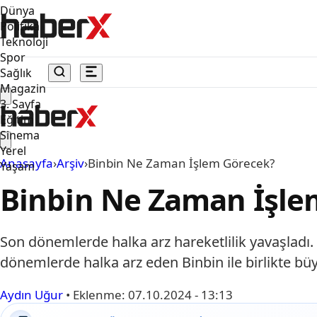
Dünya
Politika
Teknoloji
Spor
Sağlık
Magazin
3. Sayfa
Eğitim
Sinema
Yerel
Anasayfa
›
Arşiv
›
Binbin Ne Zaman İşlem Görecek?
Yaşam
Binbin Ne Zaman İşle
Son dönemlerde halka arz hareketlilik yavaşladı. 
dönemlerde halka arz eden Binbin ile birlikte bü
Aydın Uğur
•
Eklenme:
07.10.2024 - 13:13