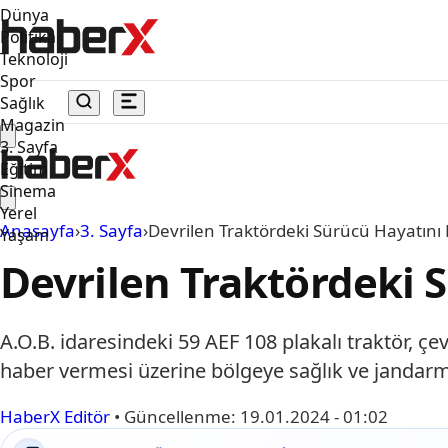
Dünya
Politika
Teknoloji
Spor
Sağlık
Magazin
3. Sayfa
Eğitim
Sinema
Yerel
Anasayfa
›
3. Sayfa
›
Devrilen Traktördeki Sürücü Hayatını 
Yaşam
Devrilen Traktördeki 
A.O.B. idaresindeki 59 AEF 108 plakalı traktör, 
haber vermesi üzerine bölgeye sağlık ve jandarma 
HaberX Editör
•
Güncellenme:
19.01.2024 - 01:02