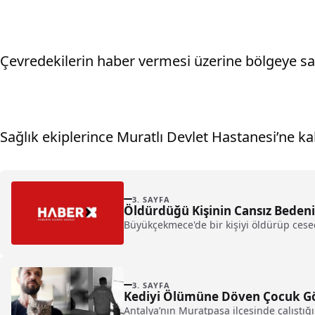
Çevredekilerin haber vermesi üzerine bölgeye sağ
Sağlık ekiplerince Muratlı Devlet Hastanesi’ne k
3. SAYFA
Öldürdüğü Kişinin Cansız Bedeni
Büyükçekmece'de bir kişiyi öldürüp cesed
3. SAYFA
Kediyi Ölümüne Döven Çocuk Göz
Antalya’nın Muratpaşa ilçesinde çalıştığ