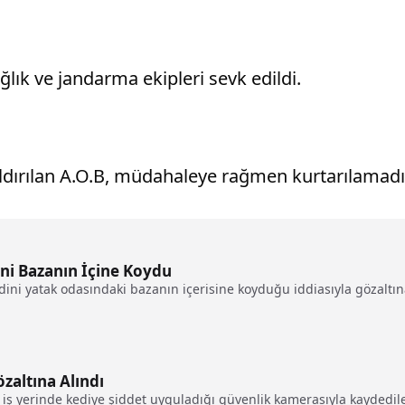
lık ve jandarma ekipleri sevk edildi.
aldırılan A.O.B, müdahaleye rağmen kurtarılamadı
ni Bazanın İçine Koydu
ini yatak odasındaki bazanın içerisine koyduğu iddiasıyla gözaltına
altına Alındı
ı iş yerinde kediye şiddet uyguladığı güvenlik kamerasıyla kaydedile