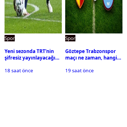
Spor
Spor
Yeni sezonda TRT’nin
Göztepe Trabzonspor
şifresiz yayınlayacağı
maçı ne zaman, hangi
maçlar belli oldu
kanalda? Salah
18 saat önce
19 saat önce
oynayacak mı?