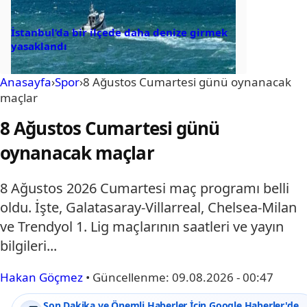
İstanbul’da bir ilçede daha denize girmek
yasaklandı
Anasayfa
›
Spor
›
8 Ağustos Cumartesi günü oynanacak
maçlar
8 Ağustos Cumartesi günü
oynanacak maçlar
8 Ağustos 2026 Cumartesi maç programı belli
oldu. İşte, Galatasaray-Villarreal, Chelsea-Milan
ve Trendyol 1. Lig maçlarının saatleri ve yayın
bilgileri...
Hakan Göçmez
•
Güncellenme:
09.08.2026 - 00:47
Son Dakika ve Önemli Haberler İçin Google Haberler'de