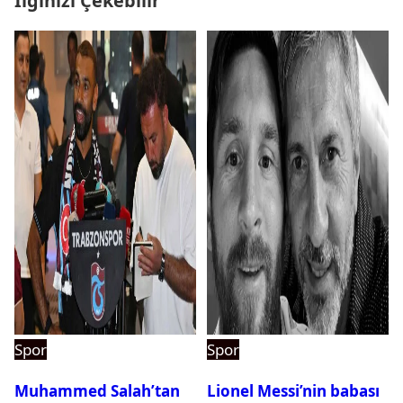
İlginizi Çekebilir
Spor
Spor
Muhammed Salah’tan
Lionel Messi’nin babası