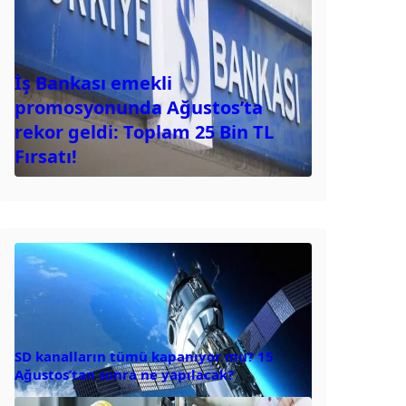
İş Bankası emekli
promosyonunda Ağustos’ta
rekor geldi: Toplam 25 Bin TL
Fırsatı!
SD kanalların tümü kapanıyor mu? 15
Ağustos’tan sonra ne yapılacak?