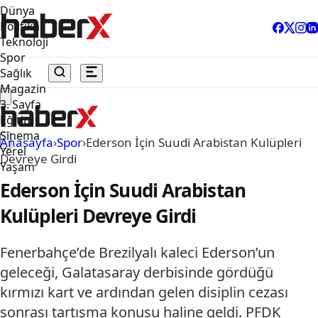
Dünya
Politika
Teknoloji
Spor
Sağlık
Magazin
3. Sayfa
Eğitim
Sinema
Anasayfa
›
Spor
›
Ederson İçin Suudi Arabistan Kulüpleri
Yerel
Devreye Girdi
Yaşam
Ederson İçin Suudi Arabistan
Kulüpleri Devreye Girdi
Fenerbahçe’de Brezilyalı kaleci Ederson’un
geleceği, Galatasaray derbisinde gördüğü
kırmızı kart ve ardından gelen disiplin cezası
sonrası tartışma konusu haline geldi. PFDK