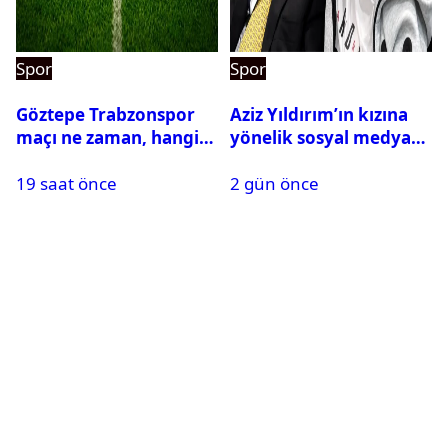
Spor
Spor
Göztepe Trabzonspor
Aziz Yıldırım’ın kızına
maçı ne zaman, hangi
yönelik sosyal medya
kanalda? Salah
paylaşımı yapan şüpheli
19 saat önce
2 gün önce
oynayacak mı?
hakkında karar çıktı