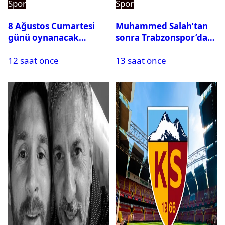
Spor
Spor
8 Ağustos Cumartesi
Muhammed Salah’tan
günü oynanacak
sonra Trabzonspor’dan
maçlar
bir rekor daha
12 saat önce
13 saat önce