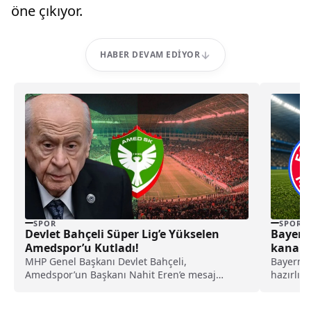
öne çıkıyor.
HABER DEVAM EDIYOR
SPOR
SPOR
Devlet Bahçeli Süper Lig’e Yükselen
Bayern
Amedspor’u Kutladı!
kanald
oynana
MHP Genel Başkanı Devlet Bahçeli,
Bayern M
Amedspor’un Başkanı Nahit Eren’e mesaj
hazırlık 
göndererek, Amedspor’un Süper Lig’e...
Futbolse
yayın kan