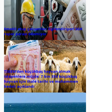
Emekli olup çalışanları ilgilendiriyor! SGK
rapor parası ödemiyor
TİGEM’den küçükbaş hayvan almak
isteyenlere müjde: 7 bin 350 küçükbaş
hayvan için ihale tarihi ve muhammen
bedeli açıklandı