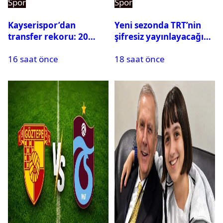
Spor
Spor
Kayserispor’dan
Yeni sezonda TRT’nin
transfer rekoru: 20
şifresiz yayınlayacağı
saatte 15 transfer
maçlar belli oldu
16 saat önce
18 saat önce