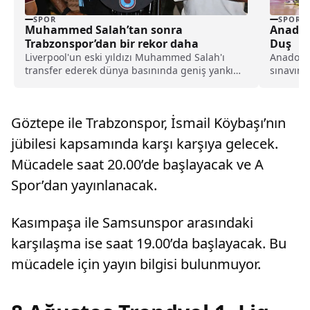
SPOR
SPOR
Muhammed Salah’tan sonra
Anadol
Trabzonspor’dan bir rekor daha
Duş
Liverpool'un eski yıldızı Muhammed Salah'ı
Anadolu 
transfer ederek dünya basınında geniş yankı
sınavına
uyandıran Trabzonspor, yeni sezon kombine
konuk ola
satışlarında 18 bine ulaşarak tarihinin en
yüksek kombine satış rekorunu kırdığını
Göztepe ile Trabzonspor, İsmail Köybaşı’nın
açıkladı.
jübilesi kapsamında karşı karşıya gelecek.
Mücadele saat 20.00’de başlayacak ve A
Spor’dan yayınlanacak.
Kasımpaşa ile Samsunspor arasındaki
karşılaşma ise saat 19.00’da başlayacak. Bu
mücadele için yayın bilgisi bulunmuyor.