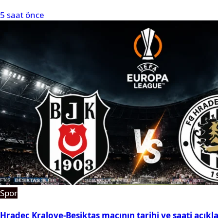
5 saat önce
Spor
Hradec Kralove-Beşiktaş maçının tarihi ve saati açıkl