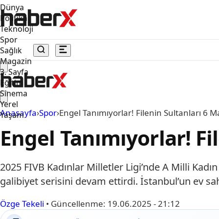
Dünya
Politika
Teknoloji
Spor
Sağlık
Magazin
3. Sayfa
Eğitim
Sinema
Yerel
Anasayfa
›
Spor
›
Engel Tanımıyorlar! Filenin Sultanları 6 Ma
Yaşam
Engel Tanımıyorlar! Fil
2025 FIVB Kadınlar Milletler Ligi’nde A Milli Kad
galibiyet serisini devam ettirdi. İstanbul’un ev sa
Özge Tekeli
•
Güncellenme:
19.06.2025 - 21:12