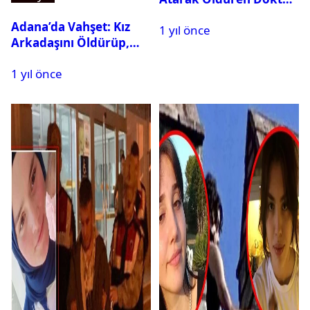
Tutuklandı
Adana’da Vahşet: Kız
1 yıl önce
Arkadaşını Öldürüp,
İntihar Etti
1 yıl önce