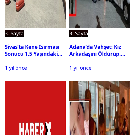
3. Sayfa
3. Sayfa
Sivas’ta Kene Isırması
Adana’da Vahşet: Kız
Sonucu 1,5 Yaşındaki
Arkadaşını Öldürüp,
Bebek Hayatını
İntihar Etti
1 yıl önce
1 yıl önce
Kaybetti