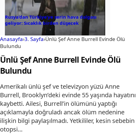
Rusya’dan Türkiye’ye serin hava dalgası
geliyor: Sıcaklık birden düşecek
Anasayfa
›
3. Sayfa
›
Ünlü Şef Anne Burrell Evinde Ölü
Bulundu
Ünlü Şef Anne Burrell Evinde Ölü
Bulundu
Amerikalı ünlü şef ve televizyon yüzü Anne
Burrell, Brooklyn’deki evinde 55 yaşında hayatını
kaybetti. Ailesi, Burrell’in ölümünü yaptığı
açıklamayla doğruladı ancak ölüm nedenine
ilişkin bilgi paylaşılmadı. Yetkililer, kesin sebebin
otopsi…