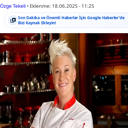
Özge Tekeli
•
Eklenme:
18.06.2025 - 11:25
Son Dakika ve Önemli Haberler İçin Google Haberler'de
Bizi Kaynak Ekleyin!