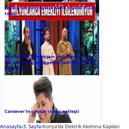
Fazla prim ödeyenlere zamlı emekli maaşı
talebi
MasterChef dün akşam yedeklerden kim
kazandı? 9 Ağustos yedek kadroya girenler
belli oldu
Cansever’in cenaze töreni netleşti
Anasayfa
›
3. Sayfa
›
Konya’da Elektrik Akımına Kapılan