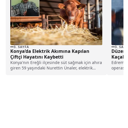
3. SAYFA
3. SAY
Konya’da Elektrik Akımına Kapılan
Düzens
Çiftçi Hayatını Kaybetti
Kaçakçı
Konya'nın Ereğli ilçesinde süt sağmak için ahıra
Edremit 
giren 59 yaşındaki Nurettin Ünaler, elektrik
operasy
kaçağı...
taşındığı
yakaland