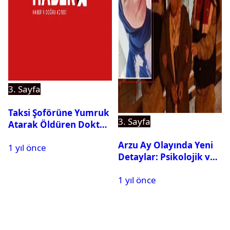
3. Sayfa
Taksi Şoförüne Yumruk
3. Sayfa
Atarak Öldüren Doktor
Tutuklandı
Arzu Ay Olayında Yeni
1 yıl önce
Detaylar: Psikolojik ve
Fiziksel Şiddet İddiaları
1 yıl önce
Gündemde