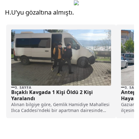
H.U’yu gözaltına almıştı.
3. SAYFA
3. SAY
Bıçaklı Kavgada 1 Kişi Öldü 2 Kişi
Antep’t
Yaralandı
Hayatın
Alınan bilgiye göre, Gemlik Hamidiye Mahallesi
Gaziante
Ilıca Caddesi'ndeki bir apartman dairesinde
ilçesini
kalan işçiler arasında...
arasında 