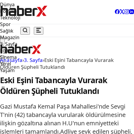
Dünya
Politika
Teknoloji
Spor
Sağlık
Magazin
3. Sayfa
Eğitim
Sinema
Anasayfa
›
3. Sayfa
›
Eski Eşini Tabancayla Vurarak
Yerel
Öldüren Şüpheli Tutuklandı
Yaşam
Eski Eşini Tabancayla Vurarak
Öldüren Şüpheli Tutuklandı
Gazi Mustafa Kemal Paşa Mahallesi'nde Sevgi
T'nin (42) tabancayla vurularak öldürülmesine
ilişkin gözaltına alınan H.U'nun emniyetteki
işlemleri tamamlandı.Adliye sevk edilen şüpheli,