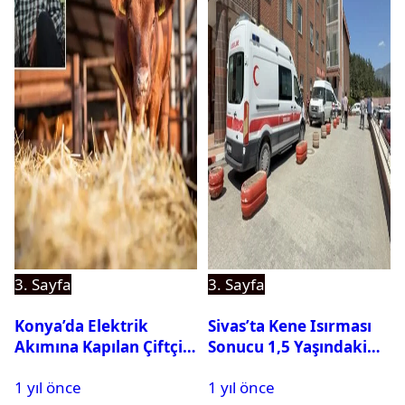
3. Sayfa
3. Sayfa
Konya’da Elektrik
Sivas’ta Kene Isırması
Akımına Kapılan Çiftçi
Sonucu 1,5 Yaşındaki
Hayatını Kaybetti
Bebek Hayatını
1 yıl önce
1 yıl önce
Kaybetti