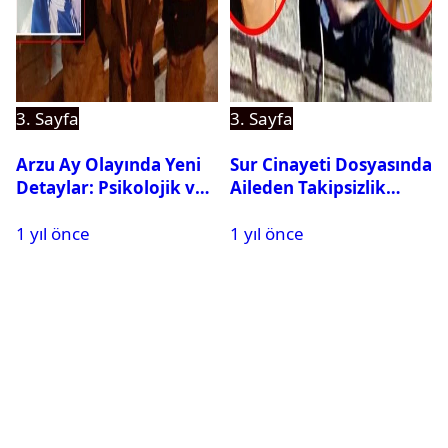
3. Sayfa
3. Sayfa
Arzu Ay Olayında Yeni
Sur Cinayeti Dosyasında
Detaylar: Psikolojik ve
Aileden Takipsizlik
Fiziksel Şiddet İddiaları
Kararına İtiraz
1 yıl önce
1 yıl önce
Gündemde