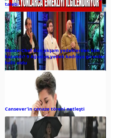
talebi
MasterChef dün akşam yedeklerden kim
kazandı? 9 Ağustos yedek kadroya girenler
belli oldu
Cansever’in cenaze töreni netleşti