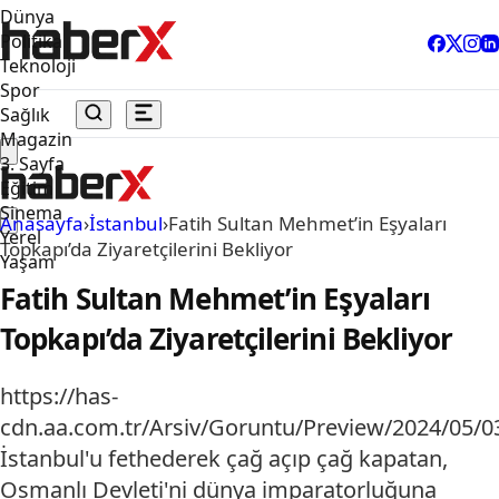
Dünya
Politika
Teknoloji
Spor
Sağlık
Magazin
3. Sayfa
Eğitim
Sinema
Anasayfa
›
İstanbul
›
Fatih Sultan Mehmet’in Eşyaları
Yerel
Topkapı’da Ziyaretçilerini Bekliyor
Yaşam
Fatih Sultan Mehmet’in Eşyaları
Topkapı’da Ziyaretçilerini Bekliyor
https://has-
cdn.aa.com.tr/Arsiv/Goruntu/Preview/2024/05
İstanbul'u fethederek çağ açıp çağ kapatan,
Osmanlı Devleti'ni dünya imparatorluğuna