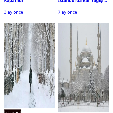
Kapatıldı
İstanbul’da Kar Yağışı
Devam Edecek Mi?
3 ay önce
7 ay önce
İstanbul