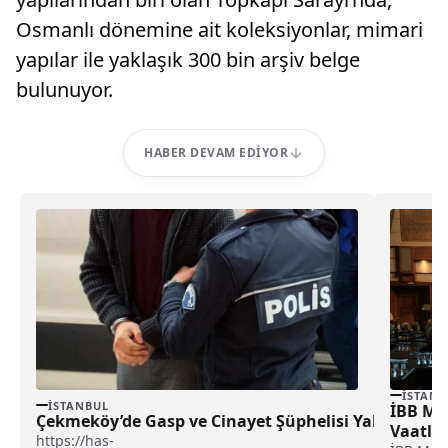
Osmanlı dönemine ait koleksiyonlar, mimari
yapılar ile yaklaşık 300 bin arşiv belge
bulunuyor.
HABER DEVAM EDIYOR
İSTANB
İSTANBUL
İBB Me
Çekmeköy’de Gasp ve Cinayet Şüphelisi Yakalandı
Vaatleri
https://has-