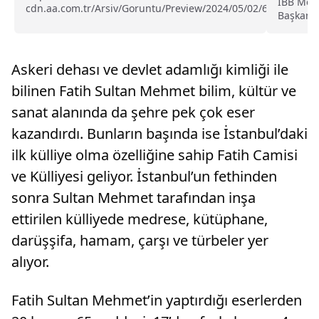
İBB Mecl
cdn.aa.com.tr/Arsiv/Goruntu/Preview/2024/05/02/63663271
Başkanve
Asayiş Şube Müdürlüğü Cinayet Büro Amirliği ekipleri, 4 Nis
yönetimi
Dindi'nin...
Askeri dehası ve devlet adamlığı kimliği ile
bilinen Fatih Sultan Mehmet bilim, kültür ve
sanat alanında da şehre pek çok eser
kazandırdı. Bunların başında ise İstanbul’daki
ilk külliye olma özelliğine sahip Fatih Camisi
ve Külliyesi geliyor. İstanbul’un fethinden
sonra Sultan Mehmet tarafından inşa
ettirilen külliyede medrese, kütüphane,
darüşşifa, hamam, çarşı ve türbeler yer
alıyor.
Fatih Sultan Mehmet’in yaptırdığı eserlerden