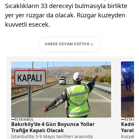
Sıcaklıkların 33 dereceyi bulmasıyla birlikte
yer yer rüzgar da olacak. Rüzgar kuzeyden
kuvvetli esecek.
HABER DEVAM EDIYOR
İSTANBUL
İSTANB
Bakırköy’de 4 Gün Boyunca Yollar
Kadıköy
Trafiğe Kapalı Olacak
Yaralı
İstanbul’da 5-9 Mayıs tarihleri arasında
Kozyatağ