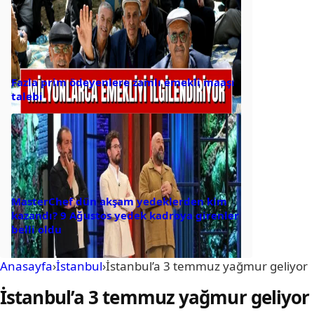
Fazla prim ödeyenlere zamlı emekli maaşı
talebi
MasterChef dün akşam yedeklerden kim
kazandı? 9 Ağustos yedek kadroya girenler
belli oldu
Anasayfa
›
İstanbul
›
İstanbul’a 3 temmuz yağmur geliyor
İstanbul’a 3 temmuz yağmur geliyor