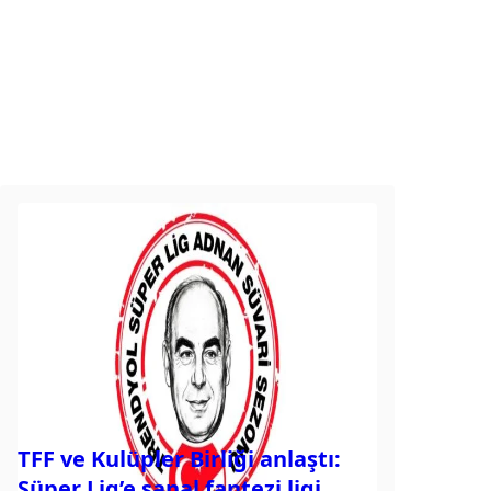
TFF ve Kulüpler Birliği anlaştı:
Süper Lig’e sanal fantezi ligi