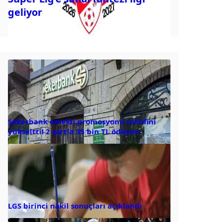
geliyor
Şekerbank emekli promosyonu teklifini
yükseltti! 2 şartla 35 bin TL ödüyor!
LGS birinci nakil sonuçları açıklandı