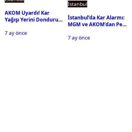
İstanbul
AKOM Uyardı! Kar
İstanbul’da Kar Alarmı:
Yağışı Yerini Dondurucu
MGM ve AKOM’dan Peş
Soğuğa Bırakacak
Peşe Açıklamalar
7 ay önce
7 ay önce