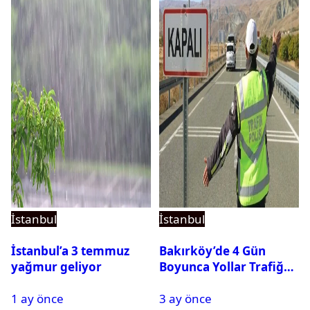
İstanbul
İstanbul
İstanbul’a 3 temmuz
Bakırköy’de 4 Gün
yağmur geliyor
Boyunca Yollar Trafiğe
Kapalı Olacak
1 ay önce
3 ay önce