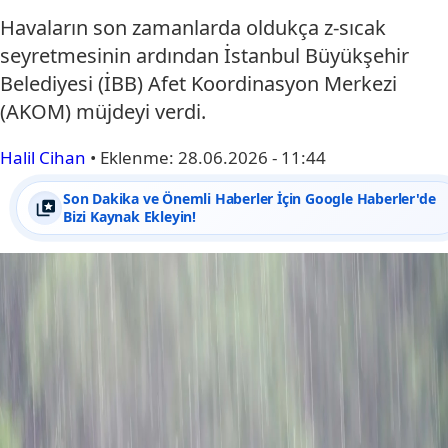
Havaların son zamanlarda oldukça z-sıcak
seyretmesinin ardından İstanbul Büyükşehir
Belediyesi (İBB) Afet Koordinasyon Merkezi
(AKOM) müjdeyi verdi.
Halil Cihan
•
Eklenme:
28.06.2026 - 11:44
Son Dakika ve Önemli Haberler İçin Google Haberler'de
Bizi Kaynak Ekleyin!