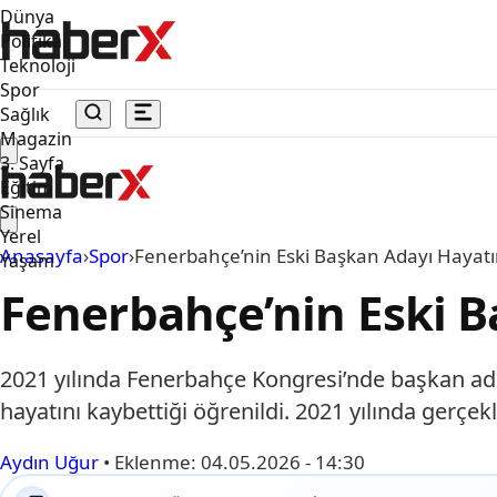
Dünya
Politika
Teknoloji
Spor
Sağlık
Magazin
3. Sayfa
Eğitim
Sinema
Yerel
Anasayfa
›
Spor
›
Fenerbahçe’nin Eski Başkan Adayı Hayatın
Yaşam
Fenerbahçe’nin Eski B
2021 yılında Fenerbahçe Kongresi’nde başkan aday
hayatını kaybettiği öğrenildi. 2021 yılında gerç
Aydın Uğur
•
Eklenme:
04.05.2026 - 14:30