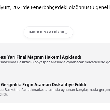
ilyurt, 2021’de Fenerbahçe’deki olağanüstü gene
HABER DEVAM EDIYOR
sı Yarı Final Maçının Hakemi Açıklandı
rşılaşmasında Beşiktaş–Konyaspor arasında oynanacak mücadelede g
Gerginlik: Ergin Ataman Diskalifiye Edildi
ncia Basket ile Panathinaikos arasında oynanan karşılaşmada gergi
ildi.