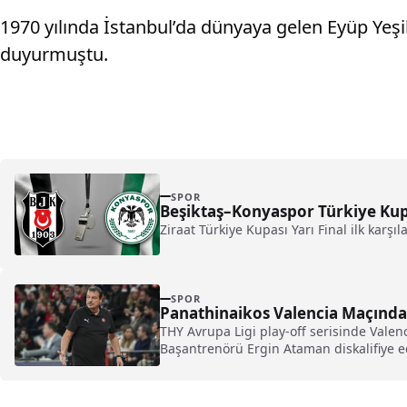
1970 yılında İstanbul’da dünyaya gelen Eyüp Yeş
duyurmuştu.
SPOR
Beşiktaş–Konyaspor Türkiye Kupa
Ziraat Türkiye Kupası Yarı Final ilk ka
SPOR
Panathinaikos Valencia Maçında 
THY Avrupa Ligi play-off serisinde Vale
Başantrenörü Ergin Ataman diskalifiye ed