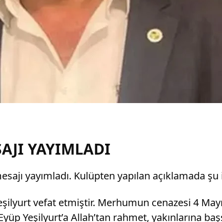
AJI YAYIMLADI
ı mesajı yayımladı. Kulüpten yapılan açıklamada şu i
şilyurt vefat etmiştir. Merhumun cenazesi 4 May
yüp Yeşilyurt’a Allah’tan rahmet, yakınlarına başsa