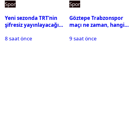
Spor
Spor
Yeni sezonda TRT’nin
Göztepe Trabzonspor
şifresiz yayınlayacağı
maçı ne zaman, hangi
maçlar belli oldu
kanalda? Salah
8 saat önce
9 saat önce
oynayacak mı?