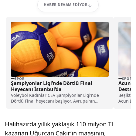
HABER DEVAM EDIYOR
SPOR
SPOR
Şampiyonlar Ligi’nde Dörtlü Final
Acun Il
Heyecanı İstanbul’da
Destano
belli o
Voleybol Kadınlar CEV Şampiyonlar Ligi’nde
Beşiktaş
Dörtlü Final heyecanı başlıyor. Avrupa’nın
Acun Ilıc
kulüpler düzeyindeki en önemli...
iddia ed
Emirlikle
Halihazırda yıllık yaklaşık 110 milyon TL
kazanan Uğurcan Çakır’ın maaşının,