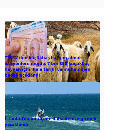
TİGEM’den küçükbaş hayvan almak
isteyenlere müjde: 7 bin 350 küçükbaş
hayvan için ihale tarihi ve muhammen
bedeli açıklandı
İstanbul’da bir ilçede daha denize girmek
yasaklandı