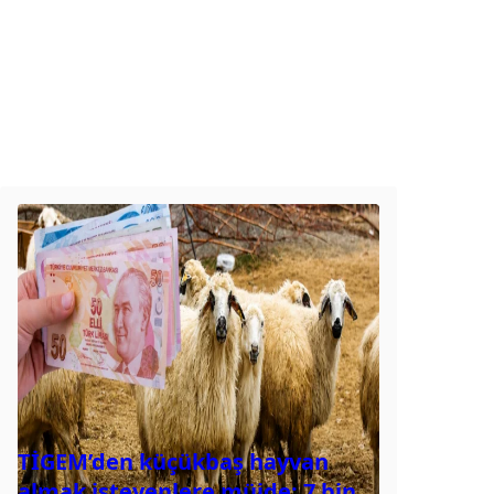
TİGEM’den küçükbaş hayvan
almak isteyenlere müjde: 7 bin