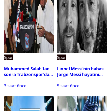
Spor
Spor
Muhammed Salah’tan
Lionel Messi’nin babası
sonra Trabzonspor’dan
Jorge Messi hayatını
bir rekor daha
kaybetti
3 saat önce
5 saat önce