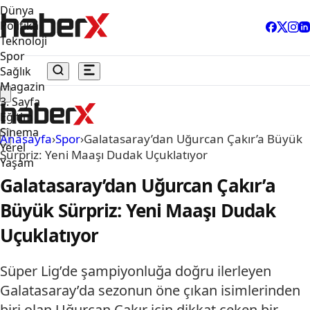
Dünya
Politika
Teknoloji
Spor
Sağlık
Magazin
3. Sayfa
Eğitim
Sinema
Anasayfa
›
Spor
›
Galatasaray’dan Uğurcan Çakır’a Büyük
Yerel
Sürpriz: Yeni Maaşı Dudak Uçuklatıyor
Yaşam
Galatasaray’dan Uğurcan Çakır’a
Büyük Sürpriz: Yeni Maaşı Dudak
Uçuklatıyor
Süper Lig’de şampiyonluğa doğru ilerleyen
Galatasaray’da sezonun öne çıkan isimlerinden
biri olan Uğurcan Çakır için dikkat çeken bir