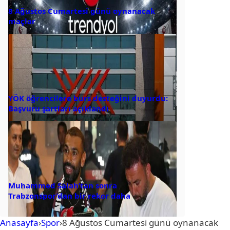
8 Ağustos Cumartesi günü oynanacak
maçlar
YÖK öğrencilere burs desteğini duyurdu:
Başvuru şartları açıklandı
Muhammed Salah’tan sonra
Trabzonspor’dan bir rekor daha
Anasayfa
›
Spor
›
8 Ağustos Cumartesi günü oynanacak