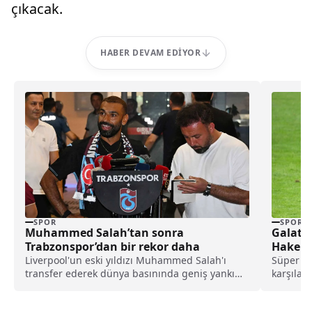
çıkacak.
HABER DEVAM EDIYOR
SPOR
SPOR
Muhammed Salah’tan sonra
Galatas
Trabzonspor’dan bir rekor daha
Hakemi
Liverpool'un eski yıldızı Muhammed Salah'ı
Süper Li
transfer ederek dünya basınında geniş yankı
karşılaş
uyandıran Trabzonspor, yeni sezon kombine
açıkland
satışlarında 18 bine ulaşarak tarihinin en
Beşiktaş