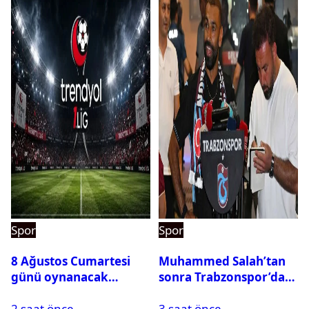
Spor
Spor
8 Ağustos Cumartesi
Muhammed Salah’tan
günü oynanacak
sonra Trabzonspor’dan
maçlar
bir rekor daha
2 saat önce
3 saat önce