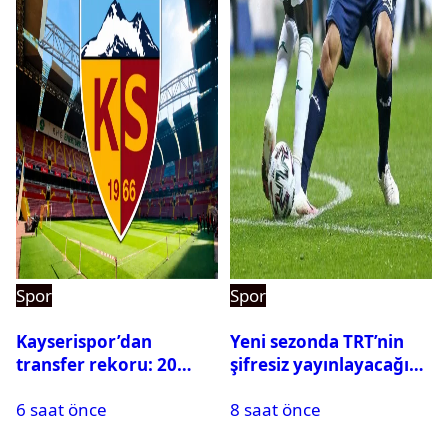
Spor
Spor
Kayserispor’dan
Yeni sezonda TRT’nin
transfer rekoru: 20
şifresiz yayınlayacağı
saatte 15 transfer
maçlar belli oldu
6 saat önce
8 saat önce