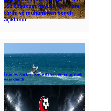
350 küçükbaş hayvan için ihale
tarihi ve muhammen bedeli
açıklandı
İstanbul’da bir ilçede daha denize girmek
yasaklandı