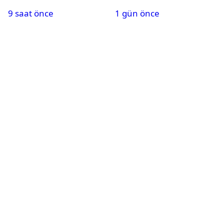
kanalda? Salah
paylaşımı yapan şüpheli
9 saat önce
1 gün önce
oynayacak mı?
hakkında karar çıktı