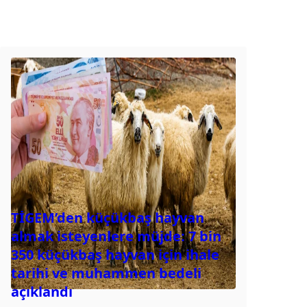
TİGEM’den küçükbaş hayvan
almak isteyenlere müjde: 7 bin
350 küçükbaş hayvan için ihale
tarihi ve muhammen bedeli
açıklandı