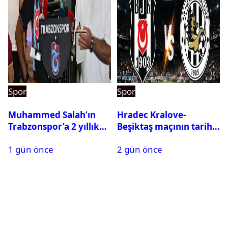
Spor
Spor
Muhammed Salah’ın
Hradec Kralove-
Trabzonspor’a 2 yıllık
Beşiktaş maçının tarihi
maliyeti belli oldu
ve saati açıklandı
1 gün önce
2 gün önce