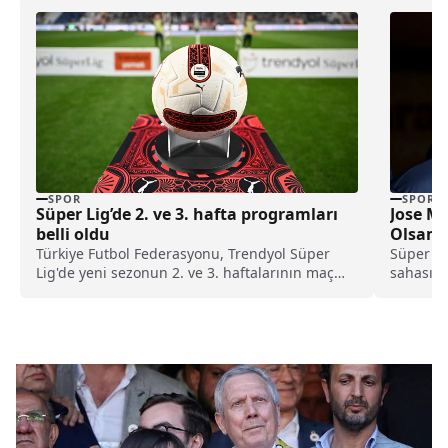
SPOR
SPOR
Süper Lig’de 2. ve 3. hafta programları
Jose Mo
belli oldu
Olsam 
Türkiye Futbol Federasyonu, Trendyol Süper
Süper Li
Lig'de yeni sezonun 2. ve 3. haftalarının maç
sahasınd
programını duyurdu.
karşılaş