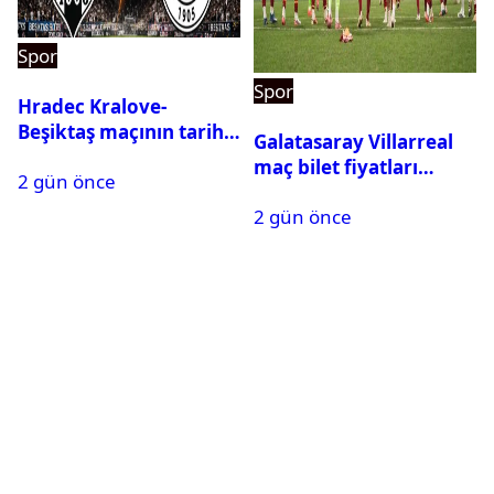
Spor
Spor
Hradec Kralove-
Beşiktaş maçının tarihi
Galatasaray Villarreal
ve saati açıklandı
maç bilet fiyatları
2 gün önce
açıklandı
2 gün önce