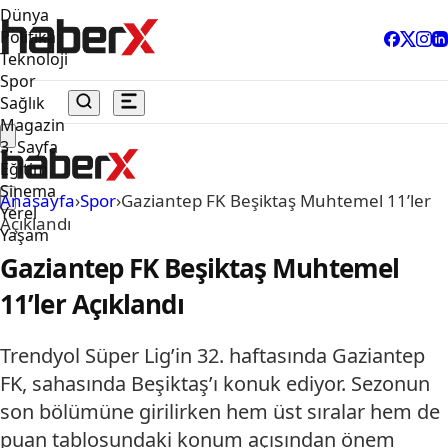
Dünya
Politika
Teknoloji
Spor
Sağlık
Magazin
3. Sayfa
Eğitim
Sinema
Anasayfa
›
Spor
›
Gaziantep FK Beşiktaş Muhtemel 11’ler
Yerel
Açıklandı
Yaşam
Gaziantep FK Beşiktaş Muhtemel
11’ler Açıklandı
Trendyol Süper Lig’in 32. haftasında Gaziantep
FK, sahasında Beşiktaş’ı konuk ediyor. Sezonun
son bölümüne girilirken hem üst sıralar hem de
puan tablosundaki konum açısından önem