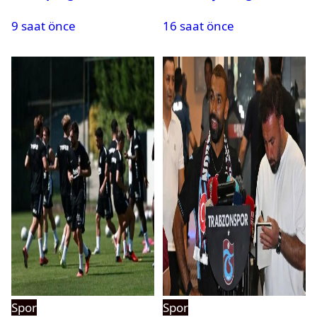
oldu
kanalda? Ne zaman,
9 saat önce
16 saat önce
saat kaçta oynanacak?
Spor
Spor