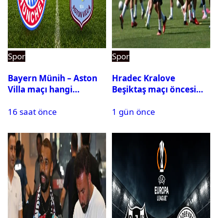
Spor
Spor
Bayern Münih – Aston
Hradec Kralove
Villa maçı hangi
Beşiktaş maçı öncesi
kanalda? Ne zaman,
kadrolar belli oldu! İşte
16 saat önce
1 gün önce
saat kaçta oynanacak?
Siyah-Beyazlıların 11’i