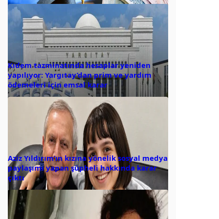
Kıdem tazminatında hesaplar yeniden
yapılıyor: Yargıtay’dan prim ve yardım
ödemeleri için emsal karar
Aziz Yıldırım’ın kızına yönelik sosyal medya
paylaşımı yapan şüpheli hakkında karar
çıktı