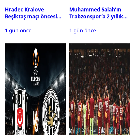
Hradec Kralove
Muhammed Salah’ın
Beşiktaş maçı öncesi
Trabzonspor’a 2 yıllık
kadrolar belli oldu! İşte
maliyeti belli oldu
1 gün önce
1 gün önce
Siyah-Beyazlıların 11’i