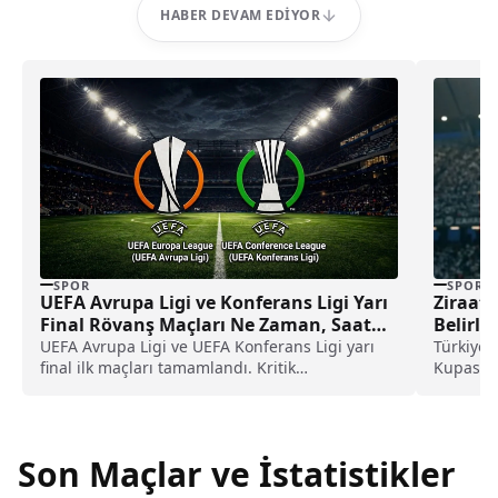
HABER DEVAM EDIYOR
SPOR
SPOR
UEFA Avrupa Ligi ve Konferans Ligi Yarı
Ziraat 
Final Rövanş Maçları Ne Zaman, Saat
Belirle
Kaçta?
Açıklan
UEFA Avrupa Ligi ve UEFA Konferans Ligi yarı
Türkiye 
final ilk maçları tamamlandı. Kritik
Kupası’n
karşılaşmaların...
formatın
Son Maçlar ve İstatistikler