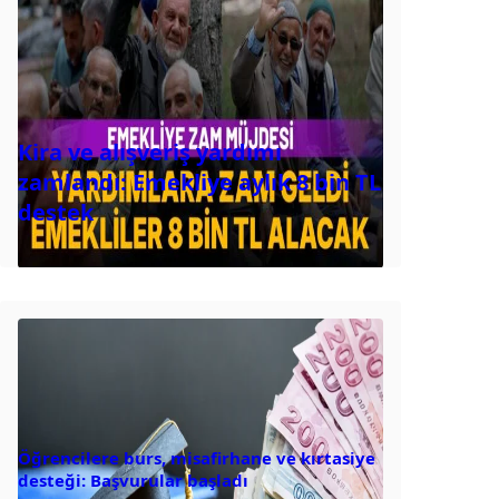
Kira ve alışveriş yardımı
zamlandı: Emekliye aylık 8 bin TL
destek
Öğrencilere burs, misafirhane ve kırtasiye
desteği: Başvurular başladı