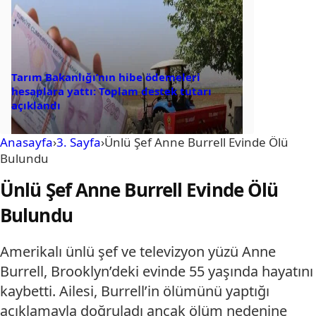
Tarım Bakanlığı’nın hibe ödemeleri
hesaplara yattı: Toplam destek tutarı
açıklandı
Anasayfa
›
3. Sayfa
›
Ünlü Şef Anne Burrell Evinde Ölü
Bulundu
Ünlü Şef Anne Burrell Evinde Ölü
Bulundu
Amerikalı ünlü şef ve televizyon yüzü Anne
Burrell, Brooklyn’deki evinde 55 yaşında hayatını
kaybetti. Ailesi, Burrell’in ölümünü yaptığı
açıklamayla doğruladı ancak ölüm nedenine