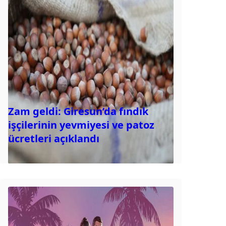
Zam geldi: Giresun’da fındık
işçilerinin yevmiyesi ve patoz
ücretleri açıklandı