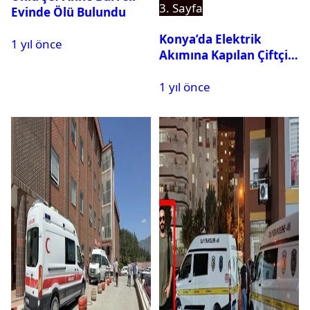
3. Sayfa
Evinde Ölü Bulundu
Konya’da Elektrik
1 yıl önce
Akımına Kapılan Çiftçi
Hayatını Kaybetti
1 yıl önce