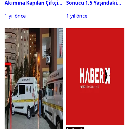
Akımına Kapılan Çiftçi
Sonucu 1,5 Yaşındaki
Hayatını Kaybetti
Bebek Hayatını
1 yıl önce
1 yıl önce
Kaybetti