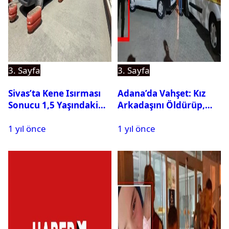
3. Sayfa
3. Sayfa
Sivas’ta Kene Isırması
Adana’da Vahşet: Kız
Sonucu 1,5 Yaşındaki
Arkadaşını Öldürüp,
Bebek Hayatını
İntihar Etti
1 yıl önce
1 yıl önce
Kaybetti