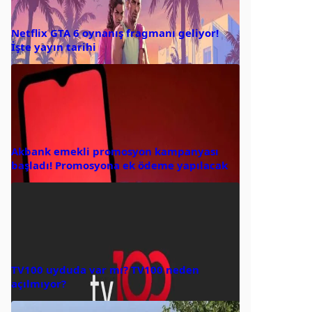
Netflix GTA 6 oynanış fragmanı geliyor!
İşte yayın tarihi
Akbank emekli promosyon kampanyası
başladı! Promosyona ek ödeme yapılacak
TV100 uyduda var mı? TV100 neden
açılmıyor?