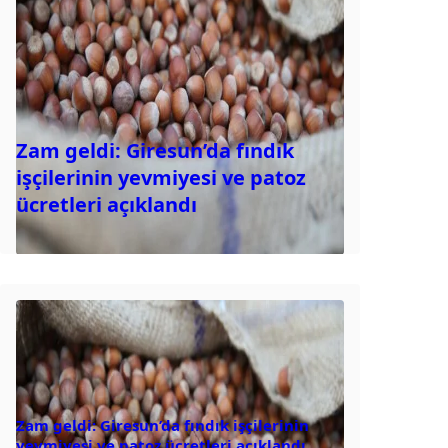
Zam geldi: Giresun’da fındık
işçilerinin yevmiyesi ve patoz
ücretleri açıklandı
Zam geldi: Giresun’da fındık işçilerinin
yevmiyesi ve patoz ücretleri açıklandı