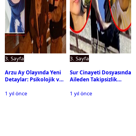
3. Sayfa
3. Sayfa
Arzu Ay Olayında Yeni
Sur Cinayeti Dosyasında
Detaylar: Psikolojik ve
Aileden Takipsizlik
Fiziksel Şiddet İddiaları
Kararına İtiraz
1 yıl önce
1 yıl önce
Gündemde