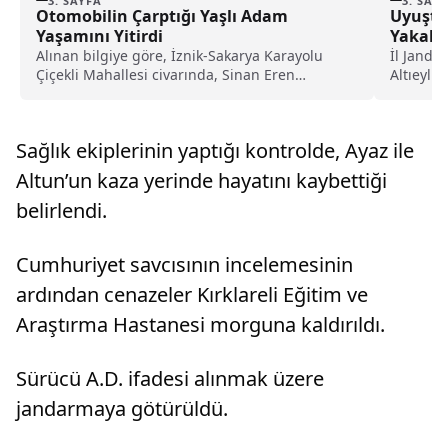
3. SAYFA
3. SAY
Otomobilin Çarptığı Yaşlı Adam
Uyuştu
Yaşamını Yitirdi
Yakalan
Alınan bilgiye göre, İznik-Sakarya Karayolu
İl Janda
Çiçekli Mahallesi civarında, Sinan Eren
Altıeylül
idaresindeki 16 UK 884...
suçunu iş
Sağlık ekiplerinin yaptığı kontrolde, Ayaz ile
Altun’un kaza yerinde hayatını kaybettiği
belirlendi.
Cumhuriyet savcısının incelemesinin
ardından cenazeler Kırklareli Eğitim ve
Araştırma Hastanesi morguna kaldırıldı.
Sürücü A.D. ifadesi alınmak üzere
jandarmaya götürüldü.