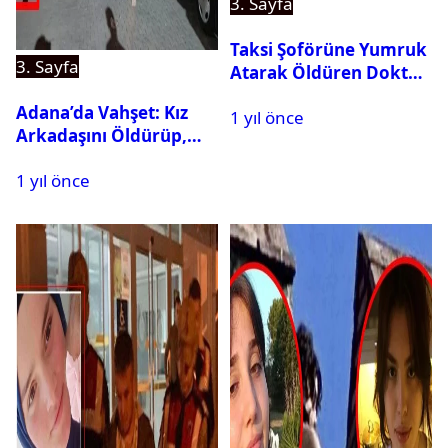
3. Sayfa
Taksi Şoförüne Yumruk
3. Sayfa
Atarak Öldüren Doktor
Tutuklandı
Adana’da Vahşet: Kız
1 yıl önce
Arkadaşını Öldürüp,
İntihar Etti
1 yıl önce