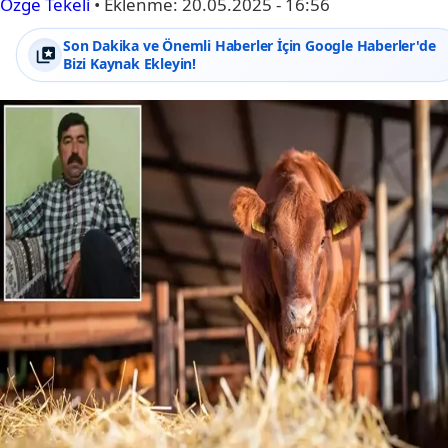
Özge Tekeli
•
Eklenme:
20.05.2025 - 16:56
Son Dakika ve Önemli Haberler İçin Google Haberler'de
Bizi Kaynak Ekleyin!