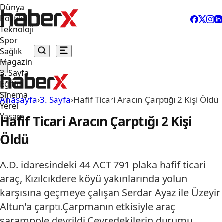
Dünya
Politika
Teknoloji
Spor
Sağlık
Magazin
3. Sayfa
Eğitim
Sinema
Anasayfa
›
3. Sayfa
›
Hafif Ticari Aracın Çarptığı 2 Kişi Öldü
Yerel
Yaşam
Hafif Ticari Aracın Çarptığı 2 Kişi
Öldü
A.D. idaresindeki 44 ACT 791 plaka hafif ticari
araç, Kızılcıkdere köyü yakınlarında yolun
karşısına geçmeye çalışan Serdar Ayaz ile Üzeyir
Altun'a çarptı.Çarpmanın etkisiyle araç
şarampole devrildi.Çevredekilerin durumu