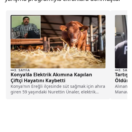
3. SAYFA
3. SAY
Konya’da Elektrik Akımına Kapılan
Tartışt
Çiftçi Hayatını Kaybetti
Öldürd
Konya'nın Ereğli ilçesinde süt sağmak için ahıra
Alınan b
giren 59 yaşındaki Nurettin Ünaler, elektrik
Manav So
kaçağı...
Ç,...