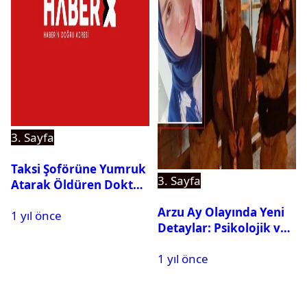
3. Sayfa
Taksi Şoförüne Yumruk
3. Sayfa
Atarak Öldüren Doktor
Tutuklandı
Arzu Ay Olayında Yeni
1 yıl önce
Detaylar: Psikolojik ve
Fiziksel Şiddet İddiaları
1 yıl önce
Gündemde