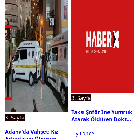
3. Sayfa
Taksi Şoförüne Yumruk
3. Sayfa
Atarak Öldüren Doktor
Tutuklandı
Adana’da Vahşet: Kız
1 yıl önce
Arkadaşını Öldürüp,