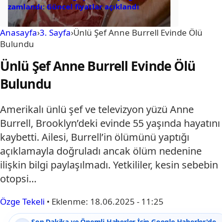
zamlandı: Güncel fiyatlar açıklandı
Anasayfa
›
3. Sayfa
›
Ünlü Şef Anne Burrell Evinde Ölü
Bulundu
Ünlü Şef Anne Burrell Evinde Ölü
Bulundu
Amerikalı ünlü şef ve televizyon yüzü Anne
Burrell, Brooklyn’deki evinde 55 yaşında hayatını
kaybetti. Ailesi, Burrell’in ölümünü yaptığı
açıklamayla doğruladı ancak ölüm nedenine
ilişkin bilgi paylaşılmadı. Yetkililer, kesin sebebin
otopsi…
Özge Tekeli
•
Eklenme:
18.06.2025 - 11:25
Son Dakika ve Önemli Haberler İçin Google Haberler'de