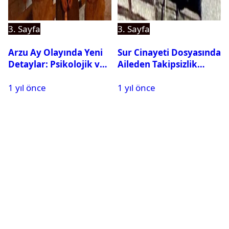
3. Sayfa
3. Sayfa
Arzu Ay Olayında Yeni
Sur Cinayeti Dosyasında
Detaylar: Psikolojik ve
Aileden Takipsizlik
Fiziksel Şiddet İddiaları
Kararına İtiraz
1 yıl önce
1 yıl önce
Gündemde