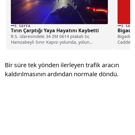
3. SAYFA
3. SAY
Tırın Çarptığı Yaya Hayatını Kaybetti
Bigadi
R.S. idaresindeki 34 ZM 0614 plakalı tır,
Bigadiç 
Hamzabeyli Sınır Kapısı yolunda, yolun
Caddesi'
karşısına geçmeye...
tartışma
Bir süre tek yönden ilerleyen trafik aracın
kaldırılmasının ardından normale döndü.