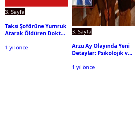
3. Sayfa
Taksi Şoförüne Yumruk
3. Sayfa
Atarak Öldüren Doktor
Tutuklandı
Arzu Ay Olayında Yeni
1 yıl önce
Detaylar: Psikolojik ve
Fiziksel Şiddet İddiaları
1 yıl önce
Gündemde