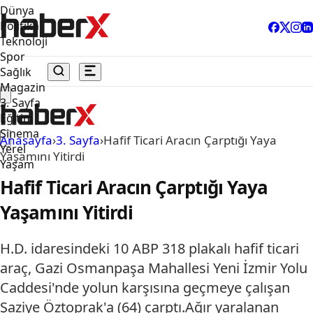
Dünya
Politika
Teknoloji
Spor
Sağlık
Magazin
3. Sayfa
Eğitim
Sinema
Anasayfa
›
3. Sayfa
›
Hafif Ticari Aracın Çarptığı Yaya
Yerel
Yaşamını Yitirdi
Yaşam
Hafif Ticari Aracın Çarptığı Yaya
Yaşamını Yitirdi
H.D. idaresindeki 10 ABP 318 plakalı hafif ticari
araç, Gazi Osmanpaşa Mahallesi Yeni İzmir Yolu
Caddesi'nde yolun karşısına geçmeye çalışan
Şaziye Öztoprak'a (64) çarptı.Ağır yaralanan