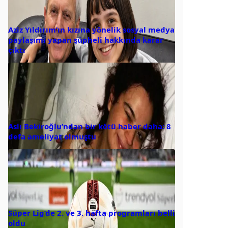
Aziz Yıldırım’ın kızına yönelik sosyal medya
paylaşımı yapan şüpheli hakkında karar
çıktı
Aslı Bekiroğlu’ndan bir kötü haber daha: 8
defa ameliyat olmuştu
Süper Lig’de 2. ve 3. hafta programları belli
oldu