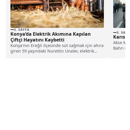
3. SAYFA
3. SAY
Konya’da Elektrik Akımına Kapılan
Karısın
Çiftçi Hayatını Kaybetti
Akse Mah
Konya'nın Ereğli ilçesinde süt sağmak için ahıra
Bahri G.
giren 59 yaşındaki Nurettin Ünaler, elektrik
kaçağı...