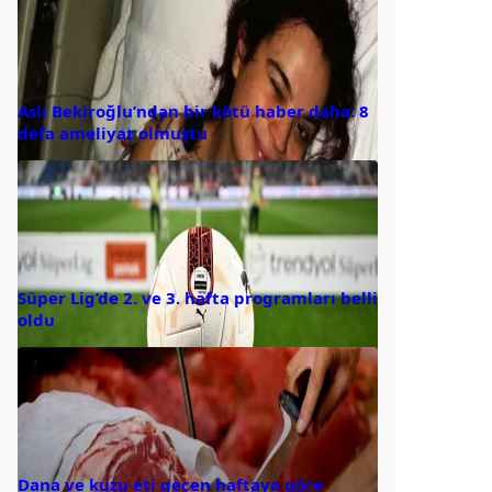
Aslı Bekiroğlu’ndan bir kötü haber daha: 8
defa ameliyat olmuştu
Süper Lig’de 2. ve 3. hafta programları belli
oldu
Dana ve kuzu eti geçen haftaya göre