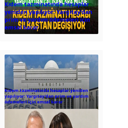
Kıdem tazminatında hesaplar
yeniden yapılıyor: Yargıtay’dan
prim ve yardım ödemeleri için
emsal karar
Kıdem tazminatında hesaplar yeniden
yapılıyor: Yargıtay’dan prim ve yardım
ödemeleri için emsal karar