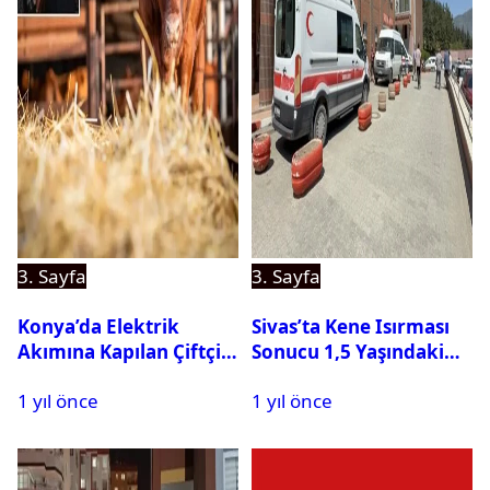
3. Sayfa
3. Sayfa
Konya’da Elektrik
Sivas’ta Kene Isırması
Akımına Kapılan Çiftçi
Sonucu 1,5 Yaşındaki
Hayatını Kaybetti
Bebek Hayatını
1 yıl önce
1 yıl önce
Kaybetti