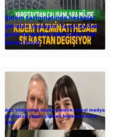
Kıdem tazminatında hesaplar
yeniden yapılıyor: Yargıtay’dan
prim ve yardım ödemeleri için
emsal karar
Aziz Yıldırım’ın kızına yönelik sosyal medya
paylaşımı yapan şüpheli hakkında karar
çıktı