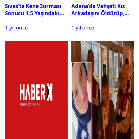
Sivas’ta Kene Isırması
Adana’da Vahşet: Kız
Sonucu 1,5 Yaşındaki
Arkadaşını Öldürüp,
Bebek Hayatını
İntihar Etti
1 yıl önce
1 yıl önce
Kaybetti