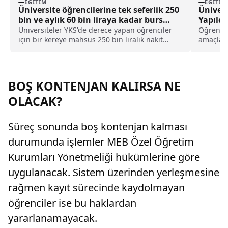
EĞITIM
EĞITIM
Üniversite öğrencilerine tek seferlik 250
Ünivers
bin ve aylık 60 bin liraya kadar burs
Yapıldı
desteği
Üniversiteler YKS'de derece yapan öğrenciler
Öğrencil
için bir kereye mahsus 250 bin liralık nakit
amaçlaya
desteği, aylık 60 bin liraya kadar burs, ücretsiz
Sınav Si
yurt, yemek, bilgisayar ve yurt dışı eğitim gibi
pek çok imkan sunacağını duyurdu.
BOŞ KONTENJAN KALIRSA NE
OLACAK?
Süreç sonunda boş kontenjan kalması
durumunda işlemler MEB Özel Öğretim
Kurumları Yönetmeliği hükümlerine göre
uygulanacak. Sistem üzerinden yerleşmesine
rağmen kayıt sürecinde kaydolmayan
öğrenciler ise bu haklardan
yararlanamayacak.