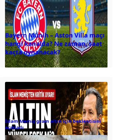
Bayern Münih – Aston Villa maçı
hangi kanalda? Ne zaman, saat
kaçta oynanacak?
İslam Memiş gram altın için beklentisini
açıkladı