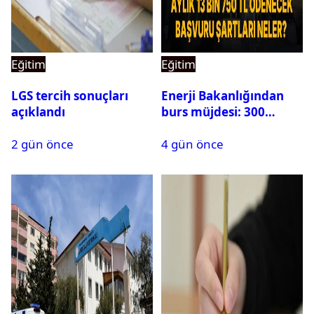
Eğitim
Eğitim
LGS tercih sonuçları
Enerji Bakanlığından
açıklandı
burs müjdesi: 300
öğrencilik kontenjan
2 gün önce
4 gün önce
500’e çıkarıldı