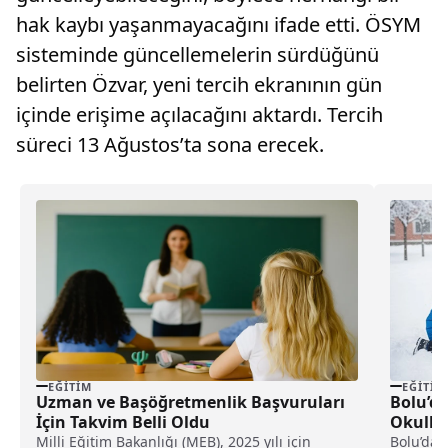
hak kaybı yaşanmayacağını ifade etti. ÖSYM
sisteminde güncellemelerin sürdüğünü
belirten Özvar, yeni tercih ekranının gün
içinde erişime açılacağını aktardı. Tercih
süreci 13 Ağustos’ta sona erecek.
EĞITIM
EĞITIM
Uzman ve Başöğretmenlik Başvuruları
Bolu’da
İçin Takvim Belli Oldu
Okullar
Milli Eğitim Bakanlığı (MEB), 2025 yılı için
Bolu’da 