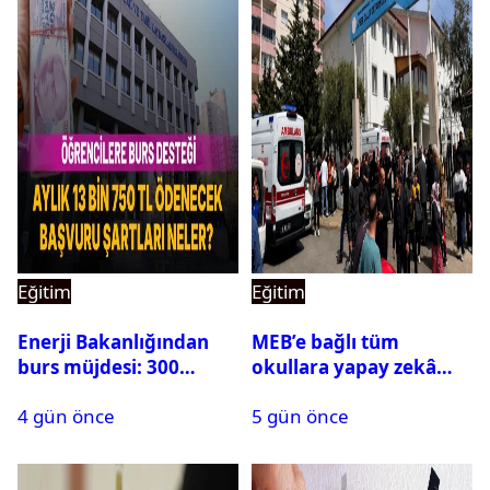
Eğitim
Eğitim
Enerji Bakanlığından
MEB’e bağlı tüm
burs müjdesi: 300
okullara yapay zekâ
öğrencilik kontenjan
destekli kartlı geçiş
4 gün önce
5 gün önce
500’e çıkarıldı
sistemi geliyor