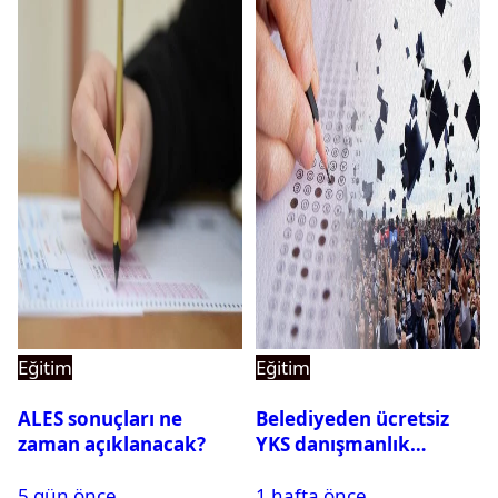
Eğitim
Eğitim
ALES sonuçları ne
Belediyeden ücretsiz
zaman açıklanacak?
YKS danışmanlık
desteği
5 gün önce
1 hafta önce