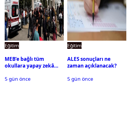
Eğitim
Eğitim
MEB’e bağlı tüm
ALES sonuçları ne
okullara yapay zekâ
zaman açıklanacak?
destekli kartlı geçiş
5 gün önce
5 gün önce
sistemi geliyor