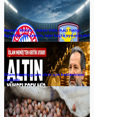
Bayern Münih – Aston Villa maçı hangi
kanalda? Ne zaman, saat kaçta oynanacak?
İslam Memiş gram altın için beklentisini
açıkladı