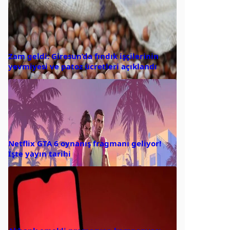
Zam geldi: Giresun’da fındık işçilerinin
yevmiyesi ve patoz ücretleri açıklandı
Netflix GTA 6 oynanış fragmanı geliyor!
İşte yayın tarihi