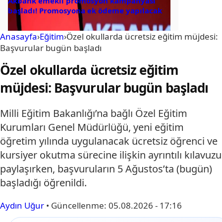
Akbank emekli promosyon kampanyası
başladı! Promosyona ek ödeme yapılacak
Anasayfa
›
Eğitim
›
Özel okullarda ücretsiz eğitim müjdesi:
Başvurular bugün başladı
Özel okullarda ücretsiz eğitim
müjdesi: Başvurular bugün başladı
Milli Eğitim Bakanlığı’na bağlı Özel Eğitim
Kurumları Genel Müdürlüğü, yeni eğitim
öğretim yılında uygulanacak ücretsiz öğrenci ve
kursiyer okutma sürecine ilişkin ayrıntılı kılavuzu
paylaşırken, başvuruların 5 Ağustos’ta (bugün)
başladığı öğrenildi.
Aydın Uğur
•
Güncellenme:
05.08.2026 - 17:16