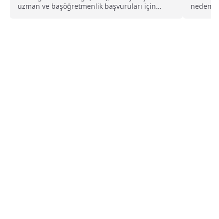
uzman ve başöğretmenlik başvuruları için
nedeniyl
detayları paylaştı....
eğitime 