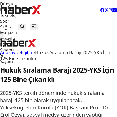
Dünya
Politika
Teknoloji
Spor
Sağlık
Magazin
3. Sayfa
Eğitim
Sinema
Anasayfa
›
Eğitim
›
Hukuk Sıralama Barajı 2025-YKS İçin
Yerel
125 Bine Çıkarıldı
Yaşam
Hukuk Sıralama Barajı 2025-YKS İçin
125 Bine Çıkarıldı
2025-YKS tercih döneminde hukuk sıralama
barajı 125 bin olarak uygulanacak.
Yükseköğretim Kurulu (YÖK) Başkanı Prof. Dr.
Erol Özvar, sosyal medya üzerinden yaptığı