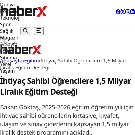
Dünya
Politika
Teknoloji
Spor
Sağlık
Magazin
3. Sayfa
Eğitim
Sinema
Anasayfa
›
Eğitim
›
İhtiyaç Sahibi Öğrencilere 1,5 Milyar
Yerel
Liralık Eğitim Desteği
Yaşam
İhtiyaç Sahibi Öğrencilere 1,5 Milyar
Liralık Eğitim Desteği
Bakan Göktaş, 2025-2026 eğitim öğretim yılı için
ihtiyaç sahibi öğrencilerin kırtasiye, kıyafet,
ulaşım ve sınav giderlerini kapsayan 1,5 milyar
liralık destek programını açıkladı.