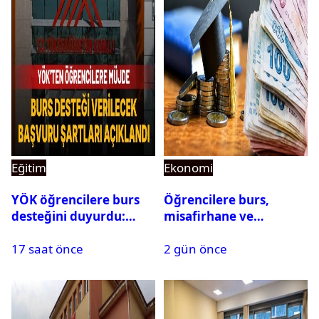
Eğitim
Ekonomi
YÖK öğrencilere burs
Öğrencilere burs,
desteğini duyurdu:
misafirhane ve
Başvuru şartları
kırtasiye desteği:
17 saat önce
2 gün önce
açıklandı
Başvurular başladı