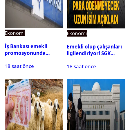
Ekonomi
Ekonomi
İş Bankası emekli
Emekli olup çalışanları
promosyonunda
ilgilendiriyor! SGK
Ağustos’ta rekor geldi:
rapor parası ödemiyor
18 saat önce
Toplam 25 Bin TL
18 saat önce
Fırsatı!