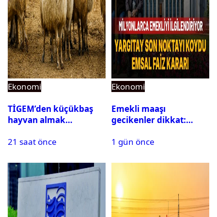
Ekonomi
Ekonomi
TİGEM’den küçükbaş
Emekli maaşı
hayvan almak
gecikenler dikkat:
isteyenlere müjde: 7 bin
Yargıtay’dan emekli
21 saat önce
1 gün önce
350 küçükbaş hayvan
maaşı için emsal faiz
için ihale tarihi ve
kararı
muhammen bedeli
açıklandı