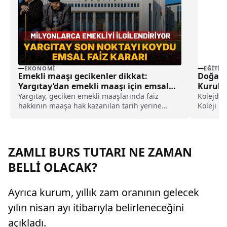
EKONOMI
EĞITIM
Emekli maaşı gecikenler dikkat:
Doğa Ko
Yargıtay’dan emekli maaşı için emsal
Kuruluş
faiz kararı
Birliği 
Yargıtay, geciken emekli maaşlarında faiz
Kolejden
hakkının maaşa hak kazanılan tarih yerine
Koleji P
SGK'ya tanınan 3 aylık yasal işlem süresinin
Erasmus+
sona ermesi itibarıyla başlayacağına karar
verdi.
ZAMLI BURS TUTARI NE ZAMAN
BELLİ OLACAK?
Ayrıca kurum, yıllık zam oranının gelecek
yılın nisan ayı itibarıyla belirleneceğini
açıkladı.