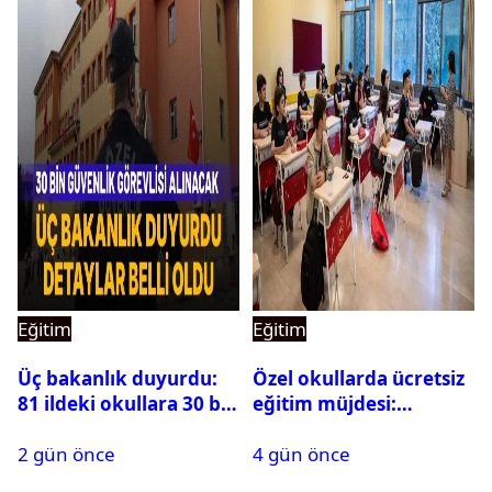
Eğitim
Eğitim
Üç bakanlık duyurdu:
Özel okullarda ücretsiz
81 ildeki okullara 30 bin
eğitim müjdesi:
güvenlik görevlisi
Başvurular bugün
2 gün önce
4 gün önce
alınacak
başladı