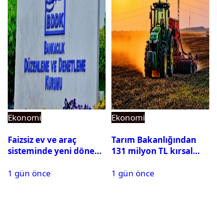
Ekonomi
Ekonomi
Faizsiz ev ve araç
Tarım Bakanlığından
sisteminde yeni dönem:
131 milyon TL kırsal
BDDK limitleri
kalkınma desteği:
1 gün önce
1 gün önce
değiştirdi
Toplam 688 milyon TL
ödendi