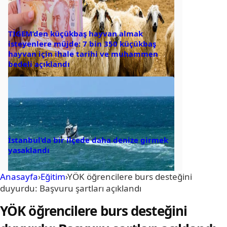
TİGEM’den küçükbaş hayvan almak
isteyenlere müjde: 7 bin 350 küçükbaş
hayvan için ihale tarihi ve muhammen
bedeli açıklandı
İstanbul’da bir ilçede daha denize girmek
yasaklandı
Anasayfa
›
Eğitim
›
YÖK öğrencilere burs desteğini
duyurdu: Başvuru şartları açıklandı
YÖK öğrencilere burs desteğini