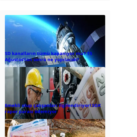
SD kanalların tümü kapanıyor mu? 15
Ağustos’tan sonra ne yapılacak?
Emekli olup çalışanları ilgilendiriyor! SGK
rapor parası ödemiyor