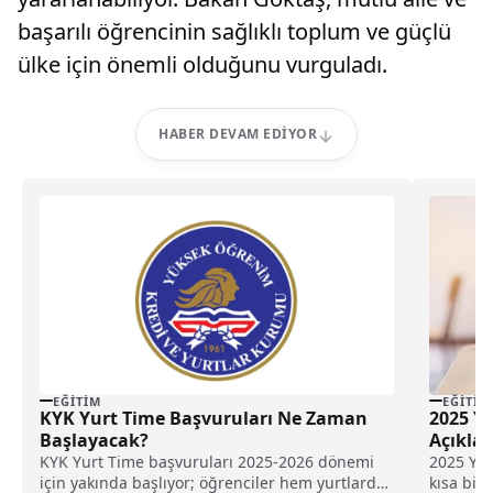
başarılı öğrencinin sağlıklı toplum ve güçlü
ülke için önemli olduğunu vurguladı.
HABER DEVAM EDIYOR
EĞITIM
EĞITIM
KYK Yurt Time Başvuruları Ne Zaman
2025 Y
Başlayacak?
Açıkla
KYK Yurt Time başvuruları 2025-2026 dönemi
2025 Yük
için yakında başlıyor; öğrenciler hem yurtlarda
kısa bir