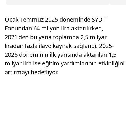
görev alarak ek gelir elde edebilecek hem de
aday, sın
spor faaliyetlerine katılma fırsatı bulacak.
Ocak-Temmuz 2025 döneminde SYDT
Fonundan 64 milyon lira aktarılırken,
2021’den bu yana toplamda 2,5 milyar
liradan fazla ilave kaynak sağlandı. 2025-
2026 döneminin ilk yarısında aktarılan 1,5
milyar lira ise eğitim yardımlarının etkinliğini
artırmayı hedefliyor.