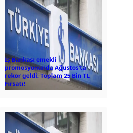
İş Bankası emekli
promosyonunda Ağustos’ta
rekor geldi: Toplam 25 Bin TL
Fırsatı!