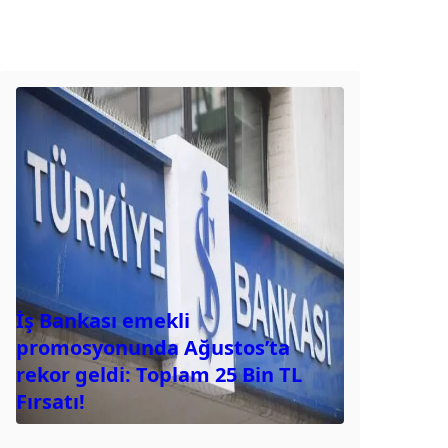
İş Bankası emekli
promosyonunda Ağustos’ta
rekor geldi: Toplam 25 Bin TL
Fırsatı!