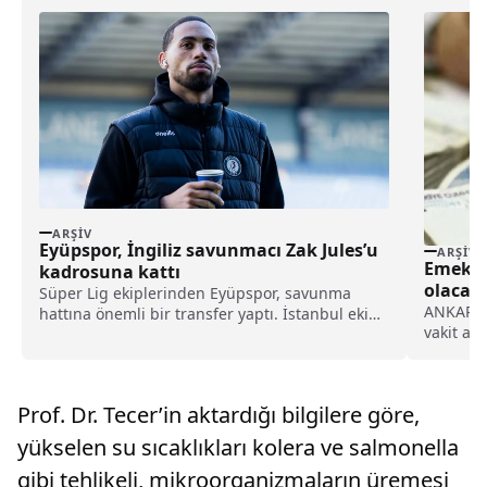
ARŞIV
Eyüpspor, İngiliz savunmacı Zak Jules’u
ARŞIV
Emekli 
kadrosuna kattı
olacak?
Süper Lig ekiplerinden Eyüpspor, savunma
ANKARA 
hattına önemli bir transfer yaptı. İstanbul ekibi,
vakit ar
Rotherham United formasını terleten İngiliz
merakla.
stoper Zak Jules’u transfer ettiğini açıkladı.
Prof. Dr. Tecer’in aktardığı bilgilere göre,
yükselen su sıcaklıkları kolera ve salmonella
gibi tehlikeli, mikroorganizmaların üremesi