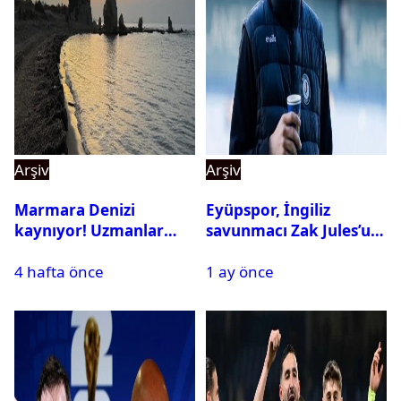
Arşiv
Arşiv
Marmara Denizi
Eyüpspor, İngiliz
kaynıyor! Uzmanlar
savunmacı Zak Jules’u
tehlikeyi işaret etti
kadrosuna kattı
4 hafta önce
1 ay önce