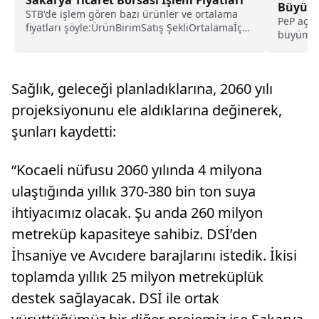
Büyüme
STB'de işlem gören bazı ürünler ve ortalama
PeP açık
fiyatları şöyle:ÜrünBirimSatış ŞekliOrtalamaİç
büyüme i
fındık 13-15 mmKgTS197,97Kabuklu
sektörün
fındıkKgHMS92,05Bal...
Sağlık, geleceği planladıklarına, 2060 yılı
projeksiyonunu ele aldıklarına değinerek,
şunları kaydetti:
“Kocaeli nüfusu 2060 yılında 4 milyona
ulaştığında yıllık 370-380 bin ton suya
ihtiyacımız olacak. Şu anda 260 milyon
metreküp kapasiteye sahibiz. DSİ’den
İhsaniye ve Avcıdere barajlarını istedik. İkisi
toplamda yıllık 25 milyon metreküplük
destek sağlayacak. DSİ ile ortak