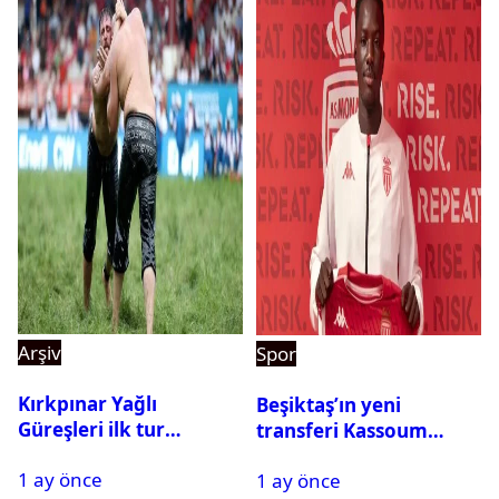
Arşiv
Spor
Kırkpınar Yağlı
Beşiktaş’ın yeni
Güreşleri ilk tur
transferi Kassoum
sonuçları açıklandı! İşte
Ouattara saat kaçta
1 ay önce
2. tura geçen
1 ay önce
gelecek? Resmi