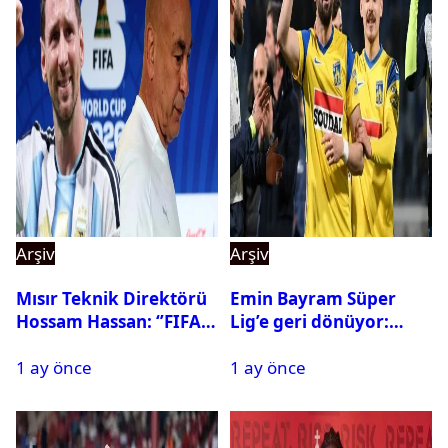
Arşiv
Arşiv
Mısır Teknik Direktörü
Emin Bayram Süper
Hossam Hassan: ‘’FIFA,
Lig’e geri dönüyor:
Messi’nin elenmesini
Galatasaray onay verdi
1 ay önce
1 ay önce
istemiyor’’