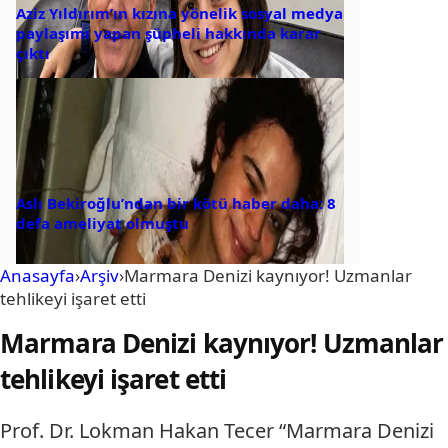
Aziz Yıldırım’ın kızına yönelik sosyal medya
paylaşımı yapan şüpheli hakkında karar
çıktı
Aslı Bekiroğlu’ndan bir kötü haber daha: 8
defa ameliyat olmuştu
Anasayfa
›
Arşiv
›
Marmara Denizi kaynıyor! Uzmanlar
tehlikeyi işaret etti
Marmara Denizi kaynıyor! Uzmanlar
tehlikeyi işaret etti
Prof. Dr. Lokman Hakan Tecer “Marmara Denizi