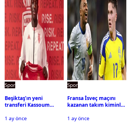
Spor
Spor
Beşiktaş’ın yeni
Fransa İsveç maçını
transferi Kassoum
kazanan takım kiminle
Ouattara saat kaçta
eşleşecek? Son 16
1 ay önce
1 ay önce
gelecek? Resmi
turundaki rakip belli
açıklama geldi
oldu