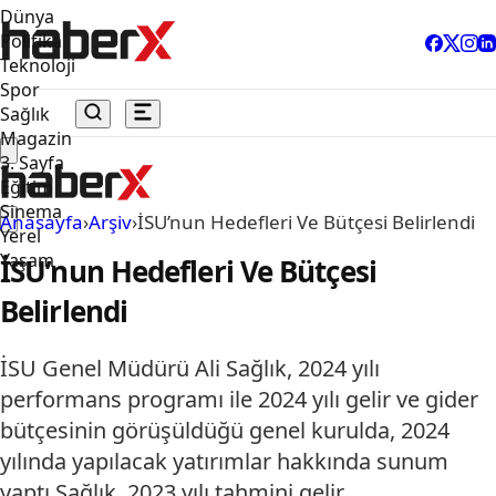
Dünya
Politika
Teknoloji
Spor
Sağlık
Magazin
3. Sayfa
Eğitim
Sinema
Anasayfa
›
Arşiv
›
İSU’nun Hedefleri Ve Bütçesi Belirlendi
Yerel
Yaşam
İSU’nun Hedefleri Ve Bütçesi
Belirlendi
İSU Genel Müdürü Ali Sağlık, 2024 yılı
performans programı ile 2024 yılı gelir ve gider
bütçesinin görüşüldüğü genel kurulda, 2024
yılında yapılacak yatırımlar hakkında sunum
yaptı.Sağlık, 2023 yılı tahmini gelir…