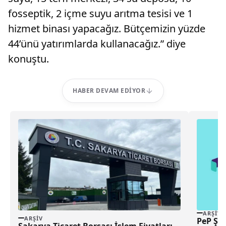
fosseptik, 2 içme suyu arıtma tesisi ve 1
hizmet binası yapacağız. Bütçemizin yüzde
44’ünü yatırımlarda kullanacağız.” diye
konuştu.
HABER DEVAM EDIYOR
ARŞIV
ARŞIV
PeP Şir
Sakarya Ticaret Borsası İşlem Fiyatları