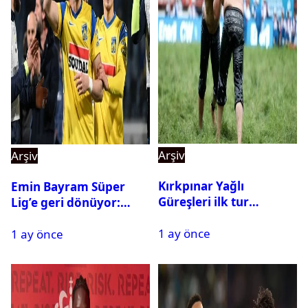
Arşiv
Arşiv
Kırkpınar Yağlı
Emin Bayram Süper
Güreşleri ilk tur
Lig’e geri dönüyor:
sonuçları açıklandı! İşte
Galatasaray onay verdi
1 ay önce
2. tura geçen
1 ay önce
pehlivanlar