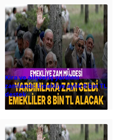
Kira ve alışveriş yardımı
zamlandı: Emekliye aylık 8 bin TL
destek