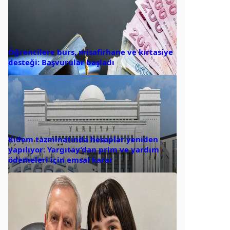
Öğrencilere burs, misafirhane ve kırtasiye
desteği: Başvurular başladı
Kıdem tazminatında hesaplar yeniden
yapılıyor: Yargıtay’dan prim ve yardım
ödemeleri için emsal karar