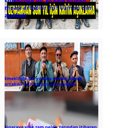
maaşı artabilir mi? Uzman isim
açıkladı
Emekliliğe bir yıl kala emekli maaşı
artabilir mi? Uzman isim açıkladı
Sigaraya yine zam geldi: Yarından itibaren