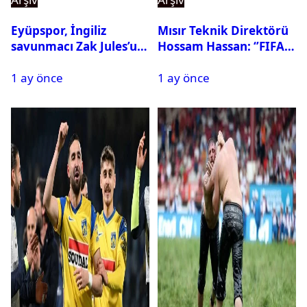
Eyüpspor, İngiliz
Mısır Teknik Direktörü
savunmacı Zak Jules’u
Hossam Hassan: ‘’FIFA,
kadrosuna kattı
Messi’nin elenmesini
1 ay önce
1 ay önce
istemiyor’’