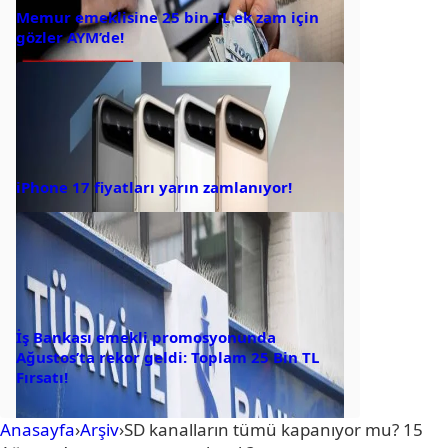
Memur emeklisine 25 bin TL ek zam için
gözler AYM’de!
iPhone 17 fiyatları yarın zamlanıyor!
İş Bankası emekli promosyonunda
Ağustos’ta rekor geldi: Toplam 25 Bin TL
Fırsatı!
Anasayfa
›
Arşiv
›
SD kanalların tümü kapanıyor mu? 15