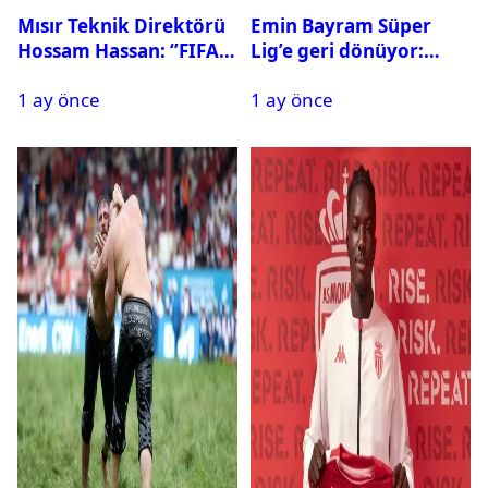
Mısır Teknik Direktörü
Emin Bayram Süper
Hossam Hassan: ‘’FIFA,
Lig’e geri dönüyor:
Messi’nin elenmesini
Galatasaray onay verdi
1 ay önce
1 ay önce
istemiyor’’