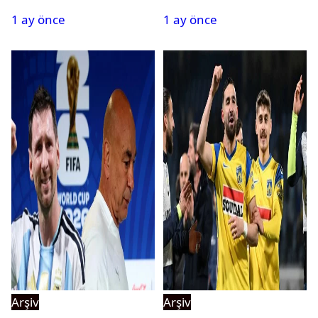
tehlikeyi işaret etti
kadrosuna kattı
1 ay önce
1 ay önce
Arşiv
Arşiv