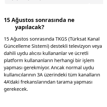
Denizi’ndeki kaynama neyi işaret ediyor, ne
işlem gör
anlama geliyor?
15 Ağustos sonrasında ne
yapılacak?
15 Ağustos sonrasında TKGS (Türksat Kanal
Güncelleme Sistemi) destekli televizyon veya
dahili uydu alıcısı kullananlar ve ücretli
platform kullananların herhangi bir işlem
yapması gerekmiyor. Ancak normal uydu
kullanıcılarının 3A üzerindeki tüm kanalların
4A’daki frekanslarından tarama yapması
gerekecek.