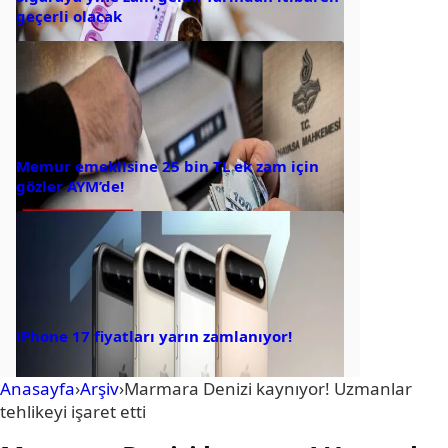
geçerli olacak
Memur emeklisine 25 bin TL ek zam için
gözler AYM’de!
iPhone 17 fiyatları yarın zamlanıyor!
Anasayfa
›
Arşiv
›
Marmara Denizi kaynıyor! Uzmanlar
tehlikeyi işaret etti