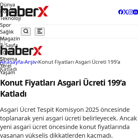
Dünya
Politika
Teknoloji
Spor
Sağlık
Magazin
3. Sayfa
Eğitim
Sinema
Anasayfa
›
Arşiv
›
Konut Fiyatları Asgari Ücreti 199’a
Yerel
Katladı
Yaşam
Konut Fiyatları Asgari Ücreti 199’a
Katladı
Asgari Ücret Tespit Komisyon 2025 öncesinde
toplanarak yeni asgari ücreti belirleyecek. Ancak
yeni asgari ücret öncesinde konut fiyatlarında
yaşanan yükseliş dikkatlerden kaçmadı.