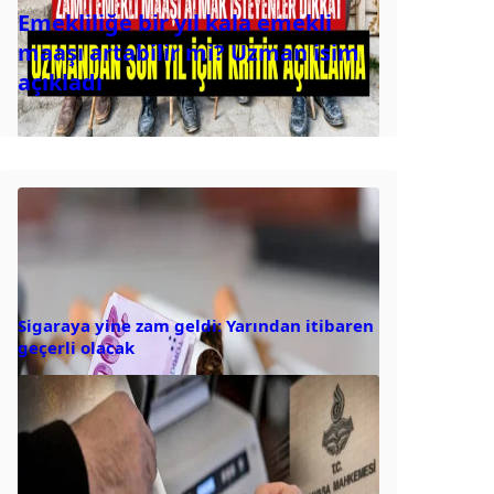
Emekliliğe bir yıl kala emekli
maaşı artabilir mi? Uzman isim
açıkladı
Sigaraya yine zam geldi: Yarından itibaren
geçerli olacak