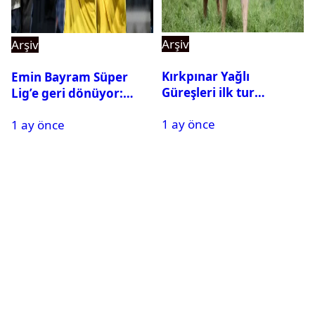
Arşiv
Arşiv
Kırkpınar Yağlı
Emin Bayram Süper
Güreşleri ilk tur
Lig’e geri dönüyor:
sonuçları açıklandı! İşte
Galatasaray onay verdi
1 ay önce
2. tura geçen
1 ay önce
pehlivanlar