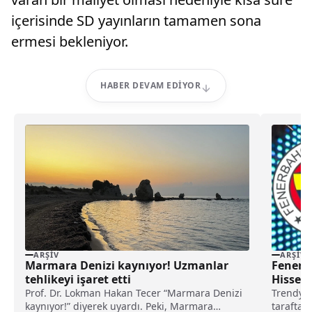
içerisinde SD yayınların tamamen sona
ermesi bekleniyor.
HABER DEVAM EDIYOR
ARŞIV
ARŞIV
Marmara Denizi kaynıyor! Uzmanlar
Fenerba
tehlikeyi işaret etti
Hisse F
Prof. Dr. Lokman Hakan Tecer “Marmara Denizi
Trendyol
kaynıyor!” diyerek uyardı. Peki, Marmara
taraftar