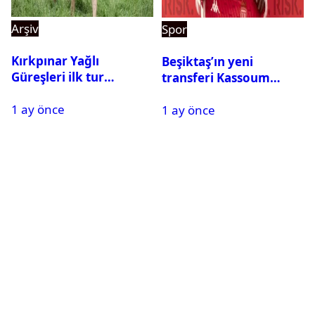
Arşiv
Spor
Kırkpınar Yağlı
Beşiktaş’ın yeni
Güreşleri ilk tur
transferi Kassoum
sonuçları açıklandı! İşte
Ouattara saat kaçta
1 ay önce
2. tura geçen
1 ay önce
gelecek? Resmi
pehlivanlar
açıklama geldi