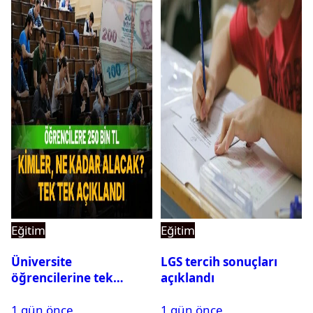
Eğitim
Eğitim
Üniversite
LGS tercih sonuçları
öğrencilerine tek
açıklandı
seferlik 250 bin ve aylık
1 gün önce
1 gün önce
60 bin liraya kadar burs