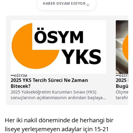
HABER DEVAM EDIYOR
EĞITIM
EĞITIM
2025 YKS Tercih Süreci Ne Zaman
2025 KP
Bitecek?
Bugün 
2025 Yükseköğretim Kurumları Sınavı (YKS)
Ölçme, S
sonuçlarının açıklanmasının ardından başlayan
tarafın
üniversite tercih dönemi devam ediyor....
Seçme Sı
Her iki nakil döneminde de herhangi bir
liseye yerleşemeyen adaylar için 15-21