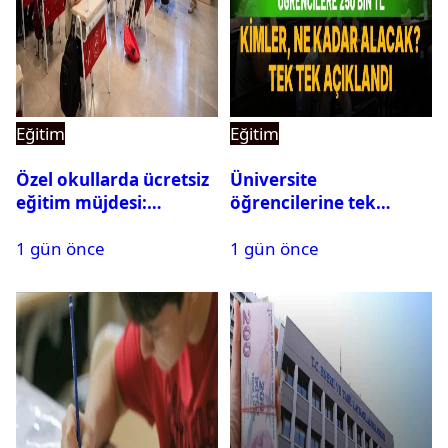
Eğitim
Eğitim
Özel okullarda ücretsiz
Üniversite
eğitim müjdesi:
öğrencilerine tek
Başvurular bugün
seferlik 250 bin ve aylık
1 gün önce
1 gün önce
başladı
60 bin liraya kadar burs
desteği