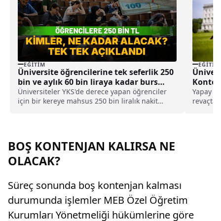
EĞITIM
EĞITIM
Üniversite öğrencilerine tek seferlik 250
Ünivers
bin ve aylık 60 bin liraya kadar burs
Konten
desteği
Üniversiteler YKS'de derece yapan öğrenciler
Yapay ze
için bir kereye mahsus 250 bin liralık nakit
revaçta 
desteği, aylık 60 bin liraya kadar burs, ücretsiz
zeka bölü
yurt, yemek, bilgisayar ve yurt dışı eğitim gibi
pek çok imkan sunacağını duyurdu.
BOŞ KONTENJAN KALIRSA NE
OLACAK?
Süreç sonunda boş kontenjan kalması
durumunda işlemler MEB Özel Öğretim
Kurumları Yönetmeliği hükümlerine göre