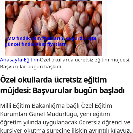
TMO fındık alım fiyatlarını duyurdu: İşte
güncel fındık alım fiyatları
Anasayfa
›
Eğitim
›
Özel okullarda ücretsiz eğitim müjdesi:
Başvurular bugün başladı
Özel okullarda ücretsiz eğitim
müjdesi: Başvurular bugün başladı
Milli Eğitim Bakanlığı’na bağlı Özel Eğitim
Kurumları Genel Müdürlüğü, yeni eğitim
öğretim yılında uygulanacak ücretsiz öğrenci ve
kursiyer okutma sürecine ilişkin ayrıntılı kılavuzu