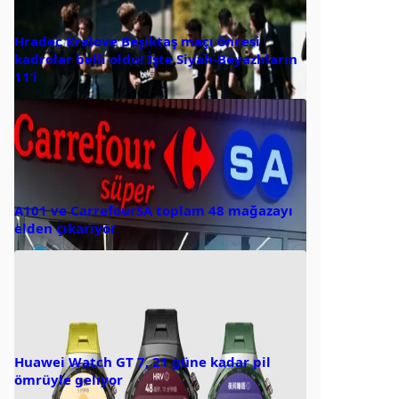
Hradec Kralove Beşiktaş maçı öncesi
kadrolar belli oldu! İşte Siyah-Beyazlıların
11’i
A101 ve CarrefourSA toplam 48 mağazayı
elden çıkarıyor
Huawei Watch GT 7, 21 güne kadar pil
ömrüyle geliyor