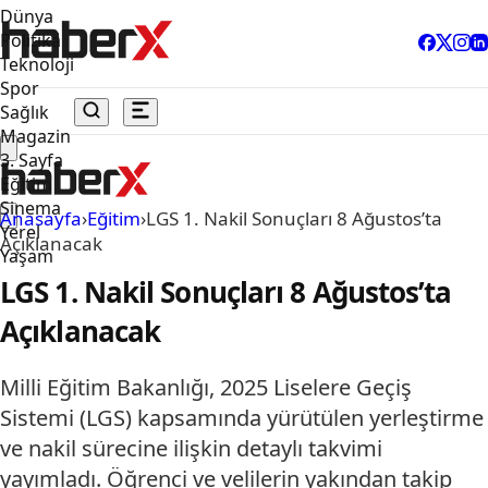
Dünya
Politika
Teknoloji
Spor
Sağlık
Magazin
3. Sayfa
Eğitim
Sinema
Anasayfa
›
Eğitim
›
LGS 1. Nakil Sonuçları 8 Ağustos’ta
Yerel
Açıklanacak
Yaşam
LGS 1. Nakil Sonuçları 8 Ağustos’ta
Açıklanacak
Milli Eğitim Bakanlığı, 2025 Liselere Geçiş
Sistemi (LGS) kapsamında yürütülen yerleştirme
ve nakil sürecine ilişkin detaylı takvimi
yayımladı. Öğrenci ve velilerin yakından takip