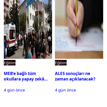
Eğitim
Eğitim
MEB’e bağlı tüm
ALES sonuçları ne
okullara yapay zekâ
zaman açıklanacak?
destekli kartlı geçiş
4 gün önce
4 gün önce
sistemi geliyor