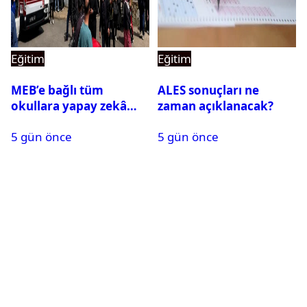
Eğitim
Eğitim
MEB’e bağlı tüm
ALES sonuçları ne
okullara yapay zekâ
zaman açıklanacak?
destekli kartlı geçiş
5 gün önce
5 gün önce
sistemi geliyor