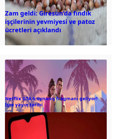
Zam geldi: Giresun’da fındık
işçilerinin yevmiyesi ve patoz
ücretleri açıklandı
Netflix GTA 6 oynanış fragmanı geliyor!
İşte yayın tarihi