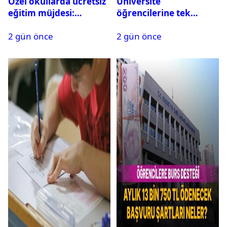
Özel okullarda ücretsiz
Üniversite
eğitim müjdesi:
öğrencilerine tek
Başvurular bugün
seferlik 250 bin ve aylık
2 gün önce
2 gün önce
başladı
60 bin liraya kadar burs
desteği