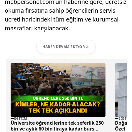
mebpersonel.com’un haberine göre, ücretsiz
okuma fırsatına sahip öğrencilerin servis
ücreti haricindeki tüm eğitim ve kurumsal
masrafları karşılanacak.
HABER DEVAM EDIYOR
EĞITIM
EĞITIM
Üniversite öğrencilerine tek seferlik 250
Doğa Ko
bin ve aylık 60 bin liraya kadar burs
Özel Eğ