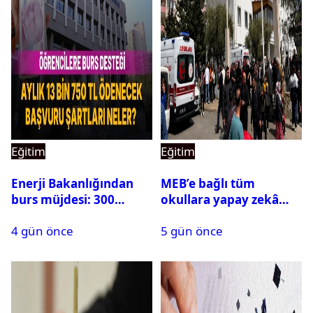
Eğitim
Eğitim
Enerji Bakanlığından
MEB’e bağlı tüm
burs müjdesi: 300
okullara yapay zekâ
öğrencilik kontenjan
destekli kartlı geçiş
4 gün önce
5 gün önce
500’e çıkarıldı
sistemi geliyor