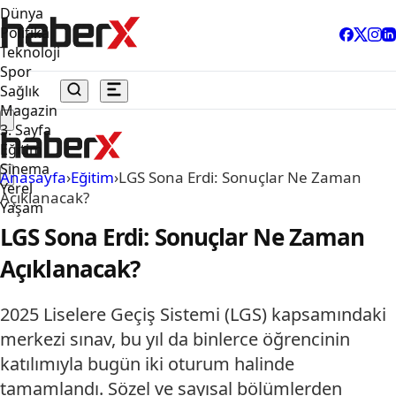
Dünya
Politika
Teknoloji
Spor
Sağlık
Magazin
3. Sayfa
Eğitim
Sinema
Anasayfa
›
Eğitim
›
LGS Sona Erdi: Sonuçlar Ne Zaman
Yerel
Açıklanacak?
Yaşam
LGS Sona Erdi: Sonuçlar Ne Zaman
Açıklanacak?
2025 Liselere Geçiş Sistemi (LGS) kapsamındaki
merkezi sınav, bu yıl da binlerce öğrencinin
katılımıyla bugün iki oturum halinde
tamamlandı. Sözel ve sayısal bölümlerden