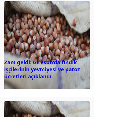
Zam geldi: Giresun’da fındık
işçilerinin yevmiyesi ve patoz
ücretleri açıklandı