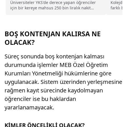
desteği
Üniversiteler YKS'de derece yapan öğrenciler
Kolejden
için bir kereye mahsus 250 bin liralık nakit
farklı b
desteği, aylık 60 bin liraya kadar burs, ücretsiz
Koleji li
yurt, yemek, bilgisayar ve yurt dışı eğitim gibi
pek çok imkan sunacağını duyurdu.
BOŞ KONTENJAN KALIRSA NE
OLACAK?
Süreç sonunda boş kontenjan kalması
durumunda işlemler MEB Özel Öğretim
Kurumları Yönetmeliği hükümlerine göre
uygulanacak. Sistem üzerinden yerleşmesine
rağmen kayıt sürecinde kaydolmayan
öğrenciler ise bu haklardan
yararlanamayacak.
KİMLER ÖNCELİKLİ OLACAK?