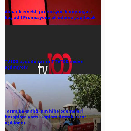
Akbank emekli promosyon kampanyası
başladı! Promosyona ek ödeme yapılacak
TV100 uyduda var mı? TV100 neden
açılmıyor?
Tarım Bakanlığı’nın hibe ödemeleri
hesaplara yattı: Toplam destek tutarı
açıklandı