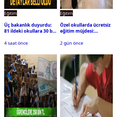
Eğitim
Eğitim
Üç bakanlık duyurdu:
Özel okullarda ücretsiz
81 ildeki okullara 30 bin
eğitim müjdesi:
güvenlik görevlisi
Başvurular bugün
4 saat önce
2 gün önce
alınacak
başladı