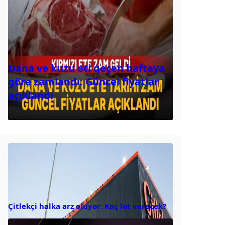
Dana ve kuzu eti geçen haftaya
göre zamlandı: Güncel fiyatlar
açıklandı
Çitlekçi halka arz oluyor: Kaç lot verecek?