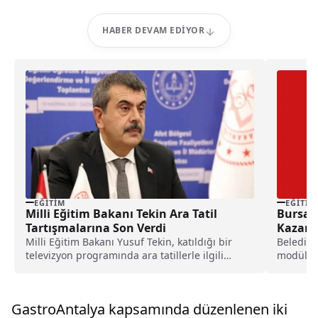
HABER DEVAM EDIYOR
EĞITIM
EĞITIM
Milli Eğitim Bakanı Tekin Ara Tatil
Bursa’d
Tartışmalarına Son Verdi
Kazand
Milli Eğitim Bakanı Yusuf Tekin, katıldığı bir
Belediye
televizyon programında ara tatillerle ilgili
modülü t
önemli açıklamalarda...
Dönüşüm 
GastroAntalya kapsamında düzenlenen iki