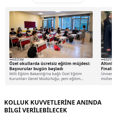
EĞITIM
EĞITIM
Özel okullarda ücretsiz eğitim müjdesi:
Altınba
Başvurular bugün başladı
Finalin
Milli Eğitim Bakanlığı’na bağlı Özel Eğitim
Üniversi
Kurumları Genel Müdürlüğü, yeni eğitim
mühendis
öğretim yılında uygulanacak ücretsiz öğrenci
hazırladı
ve kursiyer okutma sürecine ilişkin ayrıntılı
kılavuzu paylaşırken, başvuruların 5 Ağustos’ta
(bugün) başladığı öğrenildi.
KOLLUK KUVVETLERİNE ANINDA
BİLGİ VERİLEBİLECEK