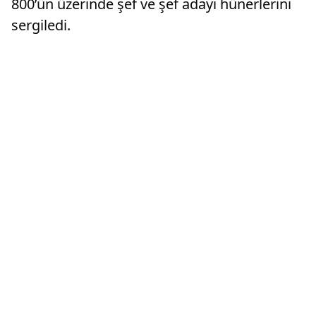
800’ün üzerinde şef ve şef adayı hünerlerini
sergiledi.