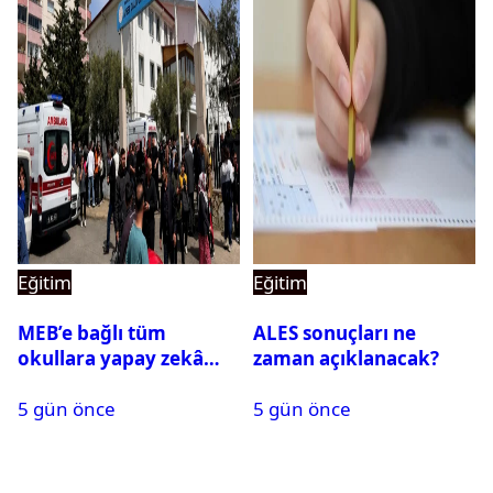
Eğitim
Eğitim
MEB’e bağlı tüm
ALES sonuçları ne
okullara yapay zekâ
zaman açıklanacak?
destekli kartlı geçiş
5 gün önce
5 gün önce
sistemi geliyor