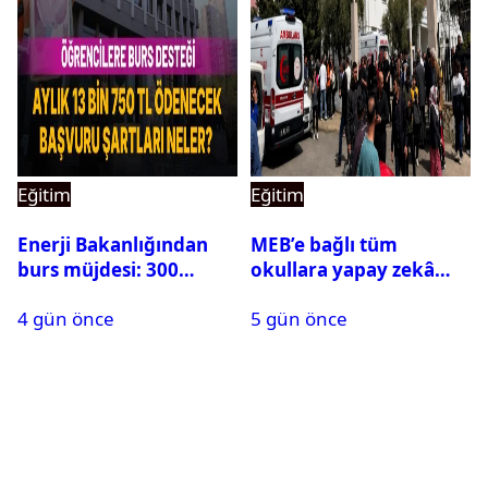
Eğitim
Eğitim
Enerji Bakanlığından
MEB’e bağlı tüm
burs müjdesi: 300
okullara yapay zekâ
öğrencilik kontenjan
destekli kartlı geçiş
4 gün önce
5 gün önce
500’e çıkarıldı
sistemi geliyor