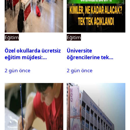
Eğitim
Eğitim
Özel okullarda ücretsiz
Üniversite
eğitim müjdesi:
öğrencilerine tek
Başvurular bugün
seferlik 250 bin ve aylık
2 gün önce
2 gün önce
başladı
60 bin liraya kadar burs
desteği