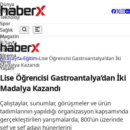
Dünya
Politika
Teknoloji
Spor
Sağlık
Magazin
3. Sayfa
Eğitim
Sinema
Anasayfa
›
Eğitim
›
Lise Öğrencisi Gastroantalya’dan İki
Yerel
Madalya Kazandı
Yaşam
Lise Öğrencisi Gastroantalya’dan İki
Madalya Kazandı
Çalıştaylar, sunumlar, görüşmeler ve ürün
tadımlarının yapıldığı organizasyon kapsamında
gerçekleştirilen yarışmalarda, 800'ün üzerinde
şef ve şef adayı hünerlerini