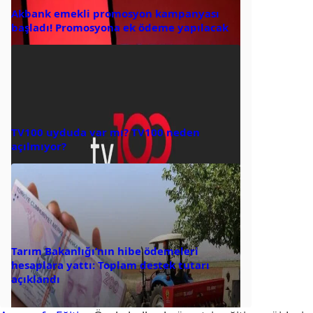
Akbank emekli promosyon kampanyası
başladı! Promosyona ek ödeme yapılacak
TV100 uyduda var mı? TV100 neden
açılmıyor?
Tarım Bakanlığı’nın hibe ödemeleri
hesaplara yattı: Toplam destek tutarı
açıklandı