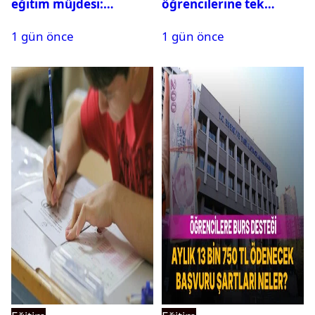
eğitim müjdesi:
öğrencilerine tek
Başvurular bugün
seferlik 250 bin ve aylık
1 gün önce
1 gün önce
başladı
60 bin liraya kadar burs
desteği