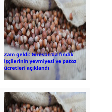
Zam geldi: Giresun’da fındık
işçilerinin yevmiyesi ve patoz
ücretleri açıklandı