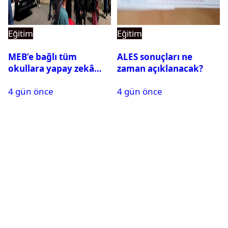
Eğitim
Eğitim
MEB’e bağlı tüm
ALES sonuçları ne
okullara yapay zekâ
zaman açıklanacak?
destekli kartlı geçiş
4 gün önce
4 gün önce
sistemi geliyor