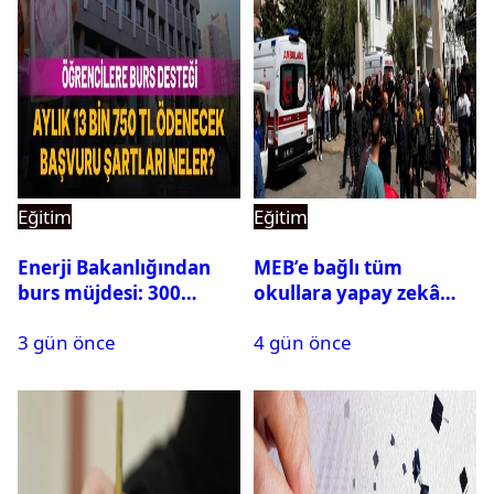
Eğitim
Eğitim
Enerji Bakanlığından
MEB’e bağlı tüm
burs müjdesi: 300
okullara yapay zekâ
öğrencilik kontenjan
destekli kartlı geçiş
3 gün önce
4 gün önce
500’e çıkarıldı
sistemi geliyor