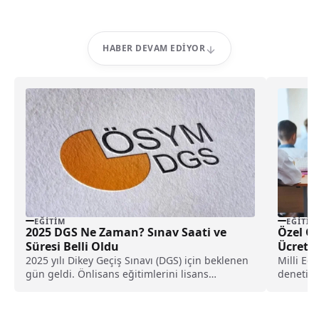
HABER DEVAM EDIYOR
EĞITIM
EĞITIM
2025 DGS Ne Zaman? Sınav Saati ve
Özel O
Süresi Belli Oldu
Ücretle
2025 yılı Dikey Geçiş Sınavı (DGS) için beklenen
Milli Eği
gün geldi. Önlisans eğitimlerini lisans
denetiml
programlarına...
öğretim y
kamuoyuy