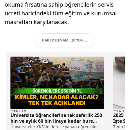
okuma fırsatına sahip öğrencilerin servis
ücreti haricindeki tüm eğitim ve kurumsal
masrafları karşılanacak.
HABER DEVAM EDIYOR
EĞITIM
EĞITIM
Üniversite öğrencilerine tek seferlik 250
2025 TU
bin ve aylık 60 bin liraya kadar burs
İşte S
desteği
Üniversiteler YKS'de derece yapan öğrenciler
Tıpta Uz