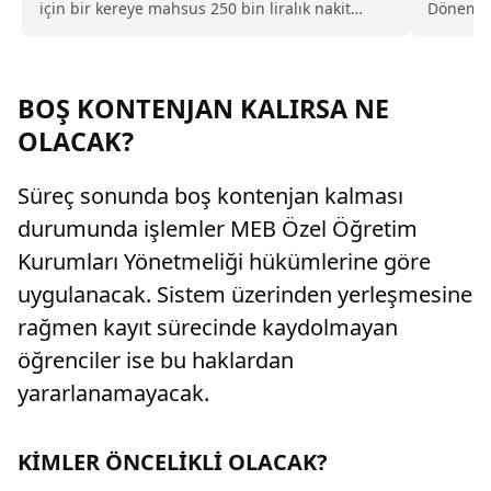
için bir kereye mahsus 250 bin liralık nakit
Dönem s
desteği, aylık 60 bin liraya kadar burs, ücretsiz
gözler şi
yurt, yemek, bilgisayar ve yurt dışı eğitim gibi
pek çok imkan sunacağını duyurdu.
BOŞ KONTENJAN KALIRSA NE
OLACAK?
Süreç sonunda boş kontenjan kalması
durumunda işlemler MEB Özel Öğretim
Kurumları Yönetmeliği hükümlerine göre
uygulanacak. Sistem üzerinden yerleşmesine
rağmen kayıt sürecinde kaydolmayan
öğrenciler ise bu haklardan
yararlanamayacak.
KİMLER ÖNCELİKLİ OLACAK?