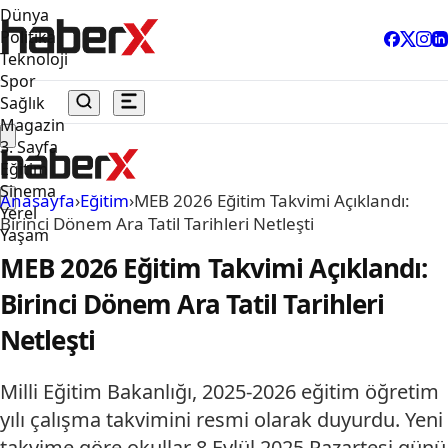
Dünya
Politika
Teknoloji
Spor
Sağlık
Magazin
3. Sayfa
Eğitim
Sinema
Anasayfa
›
Eğitim
›
MEB 2026 Eğitim Takvimi Açıklandı:
Yerel
Birinci Dönem Ara Tatil Tarihleri Netleşti
Yaşam
MEB 2026 Eğitim Takvimi Açıklandı:
Birinci Dönem Ara Tatil Tarihleri
Netleşti
Milli Eğitim Bakanlığı, 2025-2026 eğitim öğretim
yılı çalışma takvimini resmi olarak duyurdu. Yeni
takvime göre okullar 8 Eylül 2025 Pazartesi günü