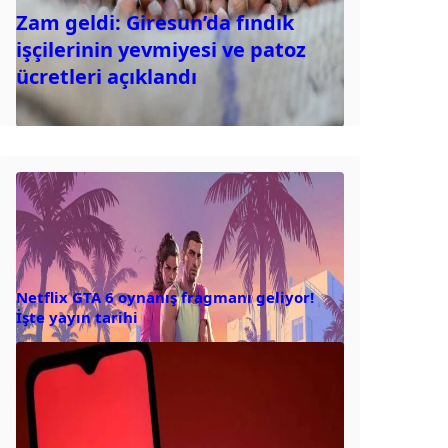
Zam geldi: Giresun’da fındık
işçilerinin yevmiyesi ve patoz
ücretleri açıklandı
Netflix GTA 6 oynanış fragmanı geliyor!
İşte yayın tarihi