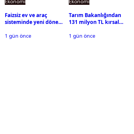
Ekonomi
Ekonomi
Faizsiz ev ve araç
Tarım Bakanlığından
sisteminde yeni dönem:
131 milyon TL kırsal
BDDK limitleri
kalkınma desteği:
1 gün önce
1 gün önce
değiştirdi
Toplam 688 milyon TL
ödendi