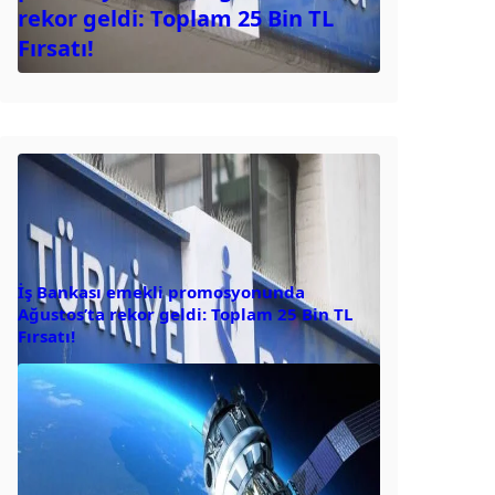
rekor geldi: Toplam 25 Bin TL
Fırsatı!
İş Bankası emekli promosyonunda
Ağustos’ta rekor geldi: Toplam 25 Bin TL
Fırsatı!