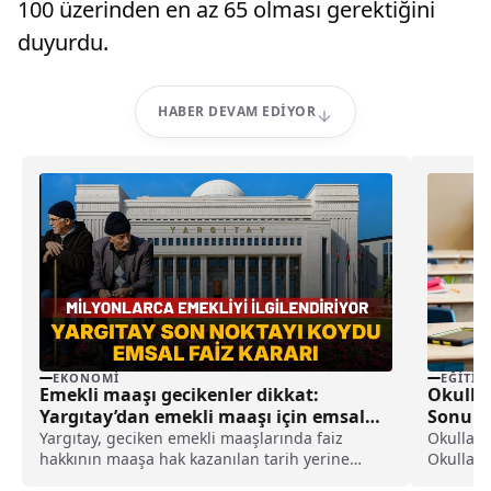
100 üzerinden en az 65 olması gerektiğini
duyurdu.
HABER DEVAM EDIYOR
EKONOMI
EĞITIM
Emekli maaşı gecikenler dikkat:
Okullar
Yargıtay’dan emekli maaşı için emsal
Sonu Be
faiz kararı
Yargıtay, geciken emekli maaşlarında faiz
Okulların
hakkının maaşa hak kazanılan tarih yerine
Okulların
SGK'ya tanınan 3 aylık yasal işlem süresinin
tarihler 