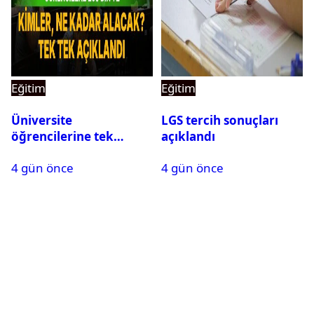
Eğitim
Eğitim
Üniversite
LGS tercih sonuçları
öğrencilerine tek
açıklandı
seferlik 250 bin ve aylık
4 gün önce
4 gün önce
60 bin liraya kadar burs
desteği