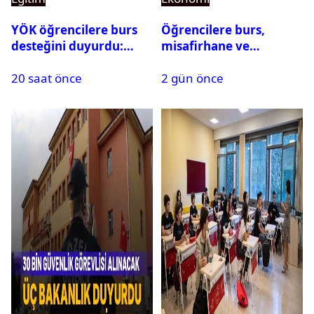
YÖK öğrencilere burs
Öğrencilere burs,
desteğini duyurdu:
misafirhane ve
Başvuru şartları
kırtasiye desteği:
20 saat önce
2 gün önce
açıklandı
Başvurular başladı