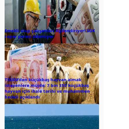
Emekli olup çalışanları ilgilendiriyor! SGK
rapor parası ödemiyor
TİGEM’den küçükbaş hayvan almak
isteyenlere müjde: 7 bin 350 küçükbaş
hayvan için ihale tarihi ve muhammen
bedeli açıklandı