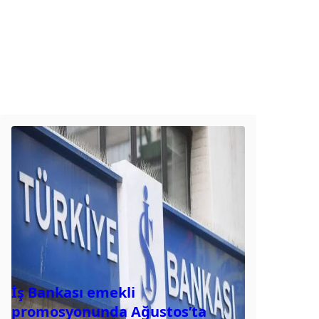
İş Bankası emekli
promosyonunda Ağustos’ta