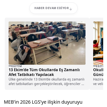
HABER DEVAM EDIYOR
EĞITIM
EĞITIM
13 Ekim’de Tüm Okullarda Eş Zamanlı
Okulla
Afet Tatbikatı Yapılacak
Günü ve
Ülke genelinde 13 Ekim’de okullarda eş zamanlı
Haziran 
afet tatbikatları gerçekleştirilecek, öğrenciler ve
ve veli 
aileleri afet bilinci konusunda bilgilendirilecek.
cevap ar
ilişkin M
MEB’in 2026 LGS’ye ilişkin duyuruyu