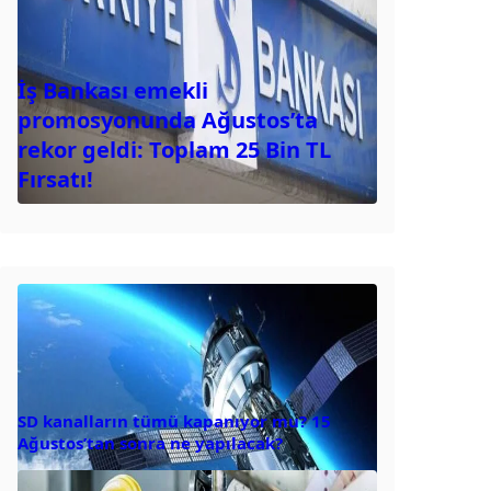
İş Bankası emekli
promosyonunda Ağustos’ta
rekor geldi: Toplam 25 Bin TL
Fırsatı!
SD kanalların tümü kapanıyor mu? 15
Ağustos’tan sonra ne yapılacak?