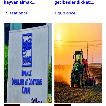
hayvan almak
gecikenler dikkat:
isteyenlere müjde: 7 bin
Yargıtay’dan emekli
19 saat önce
1 gün önce
350 küçükbaş hayvan
maaşı için emsal faiz
için ihale tarihi ve
kararı
muhammen bedeli
açıklandı