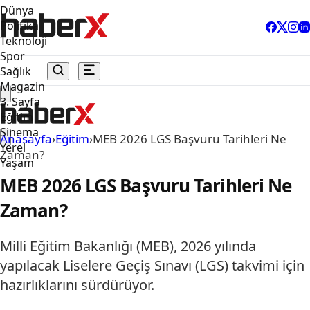
Dünya
Politika
Teknoloji
Spor
Sağlık
Magazin
3. Sayfa
Eğitim
Sinema
Anasayfa
›
Eğitim
›
MEB 2026 LGS Başvuru Tarihleri Ne
Yerel
Zaman?
Yaşam
MEB 2026 LGS Başvuru Tarihleri Ne
Zaman?
Milli Eğitim Bakanlığı (MEB), 2026 yılında
yapılacak Liselere Geçiş Sınavı (LGS) takvimi için
hazırlıklarını sürdürüyor.