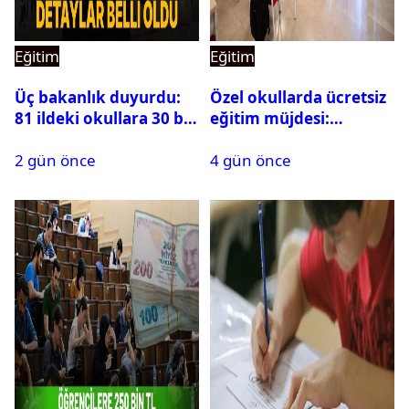
Eğitim
Eğitim
Üç bakanlık duyurdu:
Özel okullarda ücretsiz
81 ildeki okullara 30 bin
eğitim müjdesi:
güvenlik görevlisi
Başvurular bugün
2 gün önce
4 gün önce
alınacak
başladı