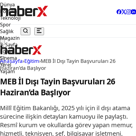
Dünya
Politika
Teknoloji
Spor
Sağlık
Magazin
3. Sayfa
Eğitim
Sinema
Anasayfa
›
Eğitim
›
MEB İl Dışı Tayin Başvuruları 26
Yerel
Haziran’da Başlıyor
Yaşam
MEB İl Dışı Tayin Başvuruları 26
Haziran’da Başlıyor
Millî Eğitim Bakanlığı, 2025 yılı için il dışı atama
sürecine ilişkin detayları kamuoyu ile paylaştı.
Resmî kurum ve okullarda görev yapan memur,
hizmetli, teknisyen, şef, bilgisayar işletmeni,