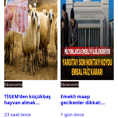
Ekonomi
Ekonomi
TİGEM’den küçükbaş
Emekli maaşı
hayvan almak
gecikenler dikkat:
isteyenlere müjde: 7 bin
Yargıtay’dan emekli
23 saat önce
1 gün önce
350 küçükbaş hayvan
maaşı için emsal faiz