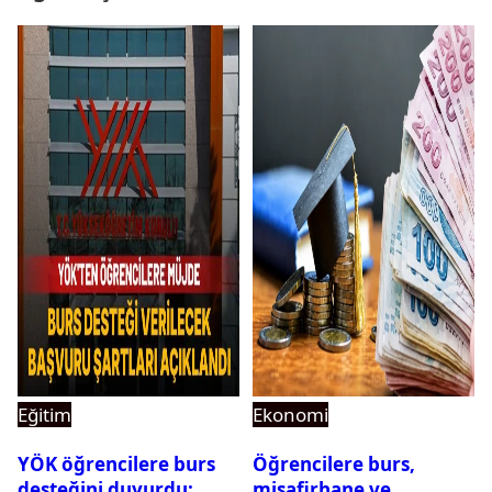
Eğitim
Ekonomi
YÖK öğrencilere burs
Öğrencilere burs,
desteğini duyurdu:
misafirhane ve