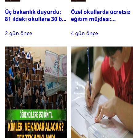
Üç bakanlık duyurdu:
Özel okullarda ücretsiz
81 ildeki okullara 30 bin
eğitim müjdesi:
güvenlik görevlisi
Başvurular bugün
2 gün önce
4 gün önce
alınacak
başladı