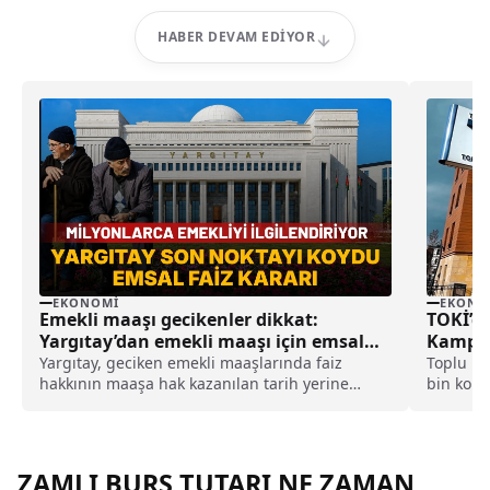
HABER DEVAM EDIYOR
EKONOMI
EKONO
Emekli maaşı gecikenler dikkat:
TOKİ’de
Yargıtay’dan emekli maaşı için emsal
Kampany
faiz kararı
Yargıtay, geciken emekli maaşlarında faiz
Toplu Ko
hakkının maaşa hak kazanılan tarih yerine
bin konu
SGK'ya tanınan 3 aylık yasal işlem süresinin
15 Hazira
sona ermesi itibarıyla başlayacağına karar
Satış iş
verdi.
şubeleri
Temmuz’
ZAMLI BURS TUTARI NE ZAMAN