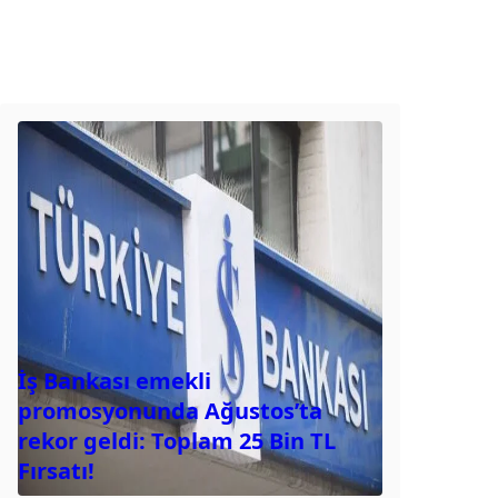
İş Bankası emekli
promosyonunda Ağustos’ta
rekor geldi: Toplam 25 Bin TL
Fırsatı!