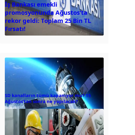
İş Bankası emekli
promosyonunda Ağustos’ta
rekor geldi: Toplam 25 Bin TL
Fırsatı!
SD kanalların tümü kapanıyor mu? 15
Ağustos’tan sonra ne yapılacak?