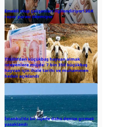
Emekli olup çalışanları ilgilendiriyor! SGK
rapor parası ödemiyor
TİGEM’den küçükbaş hayvan almak
isteyenlere müjde: 7 bin 350 küçükbaş
hayvan için ihale tarihi ve muhammen
bedeli açıklandı
İstanbul’da bir ilçede daha denize girmek
yasaklandı