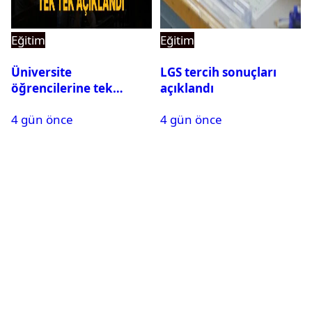
Eğitim
Eğitim
Üniversite
LGS tercih sonuçları
öğrencilerine tek
açıklandı
seferlik 250 bin ve aylık
4 gün önce
4 gün önce
60 bin liraya kadar burs
desteği