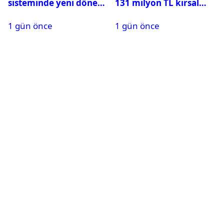
sisteminde yeni dönem:
131 milyon TL kırsal
BDDK limitleri
kalkınma desteği:
1 gün önce
1 gün önce
değiştirdi
Toplam 688 milyon TL
ödendi