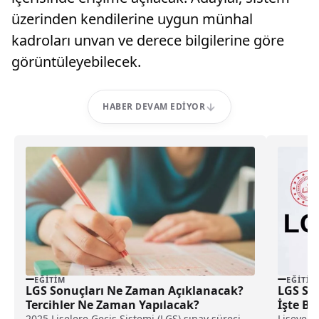
üzerinden kendilerine uygun münhal
kadroları unvan ve derece bilgilerine göre
görüntüleyebilecek.
HABER DEVAM EDIYOR
EĞITIM
EĞITIM
LGS Sonuçları Ne Zaman Açıklanacak?
LGS So
Tercihler Ne Zaman Yapılacak?
İşte Be
2025 Liselere Geçiş Sistemi (LGS) sınav süreci
Liseye Ge