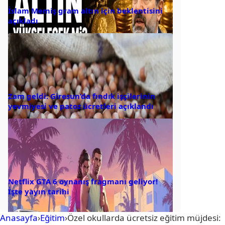
İslam Memiş gram altın için beklentisini
açıkladı
Zam geldi: Giresun’da fındık işçilerinin
yevmiyesi ve patoz ücretleri açıklandı
Netflix GTA 6 oynanış fragmanı geliyor!
İşte yayın tarihi
Anasayfa
›
Eğitim
›
Özel okullarda ücretsiz eğitim müjdesi: