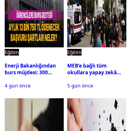
Eğitim
Eğitim
Enerji Bakanlığından
MEB’e bağlı tüm
burs müjdesi: 300
okullara yapay zekâ
öğrencilik kontenjan
destekli kartlı geçiş
4 gün önce
5 gün önce
500’e çıkarıldı
sistemi geliyor