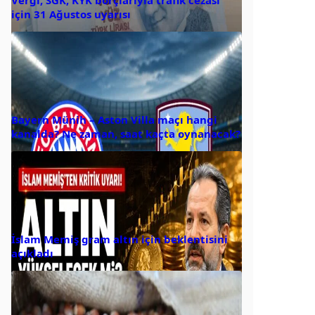
için 31 Ağustos uyarısı
Bayern Münih – Aston Villa maçı hangi
kanalda? Ne zaman, saat kaçta oynanacak?
İslam Memiş gram altın için beklentisini
açıkladı