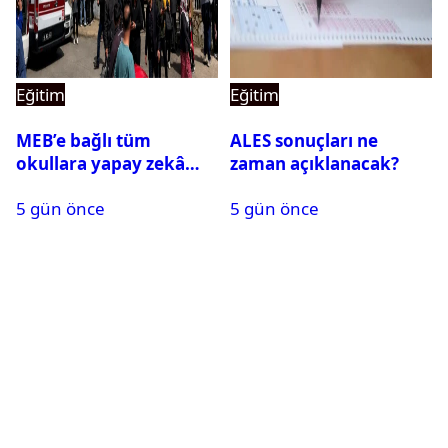
Eğitim
Eğitim
MEB’e bağlı tüm
ALES sonuçları ne
okullara yapay zekâ
zaman açıklanacak?
destekli kartlı geçiş
5 gün önce
5 gün önce
sistemi geliyor