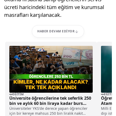
ücreti haricindeki tüm eğitim ve kurumsal
masrafları karşılanacak.
HABER DEVAM EDIYOR
EĞITIM
EĞITIM
Üniversite öğrencilerine tek seferlik 250
Öğretme
bin ve aylık 60 bin liraya kadar burs
Atama 
desteği
ve Kont
Üniversiteler YKS'de derece yapan öğrenciler
Milli Eğ
için bir kereye mahsus 250 bin liralık nakit
dışı iste