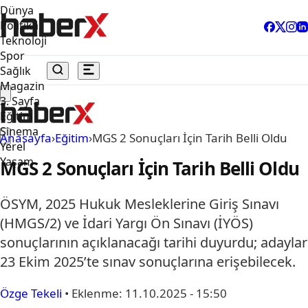
Dünya
Politika
Teknoloji
Spor
Sağlık
Magazin
3. Sayfa
Eğitim
Sinema
Anasayfa
›
Eğitim
›
MGS 2 Sonuçları İçin Tarih Belli Oldu
Yerel
Yaşam
MGS 2 Sonuçları İçin Tarih Belli Oldu
ÖSYM, 2025 Hukuk Mesleklerine Giriş Sınavı
(HMGS/2) ve İdari Yargı Ön Sınavı (İYÖS)
sonuçlarının açıklanacağı tarihi duyurdu; adaylar
23 Ekim 2025’te sınav sonuçlarına erişebilecek.
Özge Tekeli
•
Eklenme:
11.10.2025 - 15:50