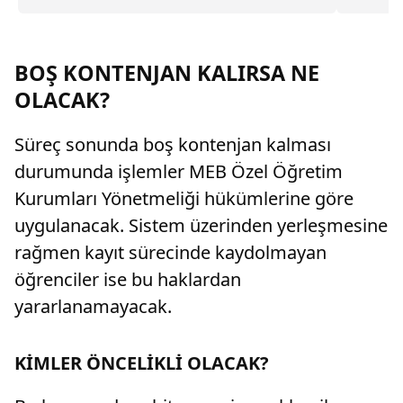
desteği, aylık 60 bin liraya kadar burs, ücretsiz
dışı...
yurt, yemek, bilgisayar ve yurt dışı eğitim gibi
pek çok imkan sunacağını duyurdu.
BOŞ KONTENJAN KALIRSA NE
OLACAK?
Süreç sonunda boş kontenjan kalması
durumunda işlemler MEB Özel Öğretim
Kurumları Yönetmeliği hükümlerine göre
uygulanacak. Sistem üzerinden yerleşmesine
rağmen kayıt sürecinde kaydolmayan
öğrenciler ise bu haklardan
yararlanamayacak.
KİMLER ÖNCELİKLİ OLACAK?