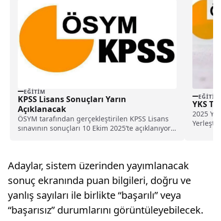
EĞITIM
EĞITIM
KPSS Lisans Sonuçları Yarın
YKS Te
Açıklanacak
2025 YKS
ÖSYM tarafından gerçekleştirilen KPSS Lisans
Yerleşti
sınavının sonuçları 10 Ekim 2025’te açıklanıyor;
bugün t
adaylar AİS ve e-Devlet üzerinden sonuçlarına
kolayca ulaşabilecek.
Adaylar, sistem üzerinden yayımlanacak
sonuç ekranında puan bilgileri, doğru ve
yanlış sayıları ile birlikte “başarılı” veya
“başarısız” durumlarını görüntüleyebilecek.