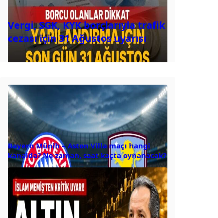
Vergi, SGK, KYK borçlarıyla trafik
cezası için 31 Ağustos uyarısı
Bayern Münih – Aston Villa maçı hangi
kanalda? Ne zaman, saat kaçta oynanacak?