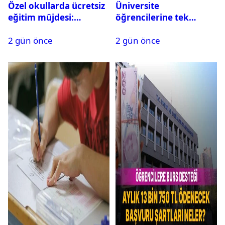
Özel okullarda ücretsiz
Üniversite
eğitim müjdesi:
öğrencilerine tek
Başvurular bugün
seferlik 250 bin ve aylık
2 gün önce
2 gün önce
başladı
60 bin liraya kadar burs
desteği