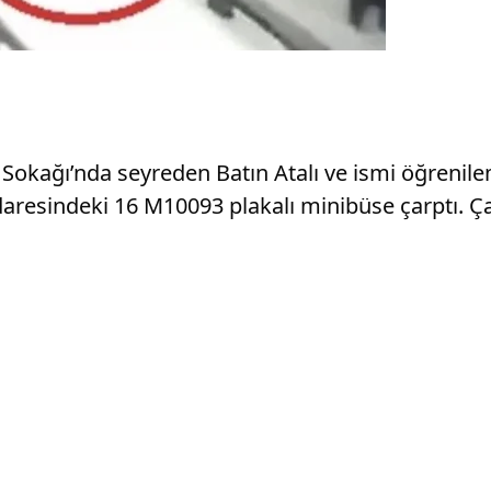
 Sokağı’nda seyreden Batın Atalı ve ismi öğrenil
resindeki 16 M10093 plakalı minibüse çarptı. Çar