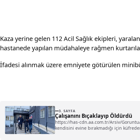
Kaza yerine gelen 112 Acil Sağlık ekipleri, yaral
hastanede yapılan müdahaleye rağmen kurtarılam
İfadesi alınmak üzere emniyete götürülen minibü
3. SAYFA
Çalışanını Bıçaklayıp Öldürdü
https://has-cdn.aa.com.tr/Arsiv/Gorunt
kendisini evine bırakmadığı için küfreden