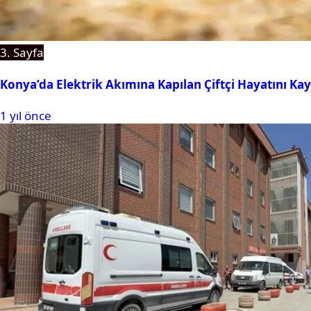
3. Sayfa
Konya’da Elektrik Akımına Kapılan Çiftçi Hayatını Kay
1 yıl önce