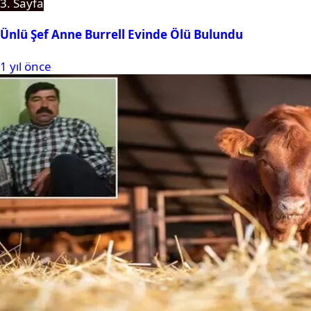
3. Sayfa
Ünlü Şef Anne Burrell Evinde Ölü Bulundu
1 yıl önce