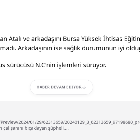
anan Atalı ve arkadaşını Bursa Yüksek İhtisas Eğit
adı. Arkadaşının ise sağlık durumunun iyi olduğ
s sürücüsü N.C’nin işlemleri sürüyor.
HABER DEVAM EDIYOR
u/Preview/2024/01/29/62313659/20240129_3_62313659_97198680_prev
 çalışanını bıçaklayan şüpheli,...