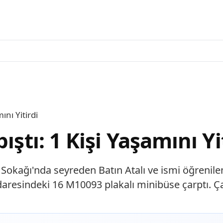
ını Yitirdi
ıştı: 1 Kişi Yaşamını Yi
 Sokağı'nda seyreden Batın Atalı ve ismi öğrenil
aresindeki 16 M10093 plakalı minibüse çarptı. Ça