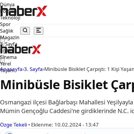
Dünya
Politika
Teknoloji
Spor
Sağlık
Magazin
3. Sayfa
Eğitim
Sinema
Yerel
Anasayfa
›
3. Sayfa
›
Minibüsle Bisiklet Çarpıştı: 1 Kişi Yaşam
Yaşam
Minibüsle Bisiklet Çarp
Osmangazi ilçesi Bağlarbaşı Mahallesi Yeşilyayla
Mümin Gençoğlu Caddesi'ne girdiklerinde N.C. id
Özge Tekeli
•
Eklenme:
10.02.2024 - 13:47