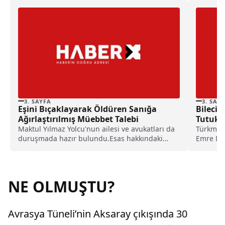
3. SAYFA
3. SAY
Eşini Bıçaklayarak Öldüren Sanığa
Bilecik
Ağırlaştırılmış Müebbet Talebi
Tutukl
Maktul Yılmaz Yolcu'nun ailesi ve avukatları da
Türkmenb
duruşmada hazır bulundu.Esas hakkındaki
Emre D. 
mütalaasını açıklayan cumhuriyet...
silahla a
NE OLMUŞTU?
Avrasya Tüneli’nin Aksaray çıkışında 30