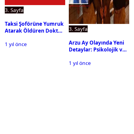
3. Sayfa
Taksi Şoförüne Yumruk
3. Sayfa
Atarak Öldüren Doktor
Tutuklandı
Arzu Ay Olayında Yeni
1 yıl önce
Detaylar: Psikolojik ve
Fiziksel Şiddet İddiaları
1 yıl önce
Gündemde