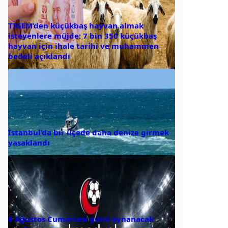
TİGEM’den küçükbaş hayvan almak
isteyenlere müjde: 7 bin 350 küçükbaş
hayvan için ihale tarihi ve muhammen
bedeli açıklandı
İstanbul’da bir ilçede daha denize girmek
yasaklandı
8 Ağustos Cumartesi günü oynanacak