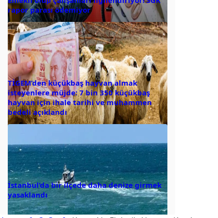
rapor parası ödemiyor
TİGEM’den küçükbaş hayvan almak
isteyenlere müjde: 7 bin 350 küçükbaş
hayvan için ihale tarihi ve muhammen
bedeli açıklandı
İstanbul’da bir ilçede daha denize girmek
yasaklandı