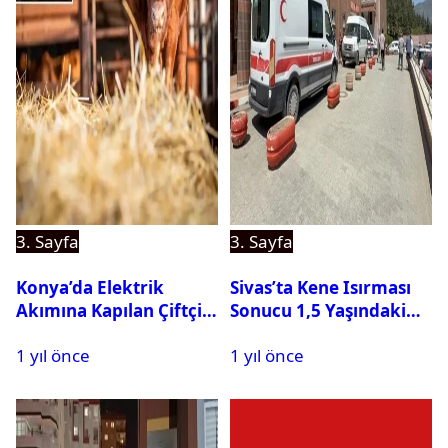
3. Sayfa
3. Sayfa
Konya’da Elektrik
Sivas’ta Kene Isırması
Akımına Kapılan Çiftçi
Sonucu 1,5 Yaşındaki
Hayatını Kaybetti
Bebek Hayatını
1 yıl önce
1 yıl önce
Kaybetti