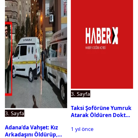
3. Sayfa
Taksi Şoförüne Yumruk
3. Sayfa
Atarak Öldüren Doktor
Tutuklandı
Adana’da Vahşet: Kız
1 yıl önce
Arkadaşını Öldürüp,