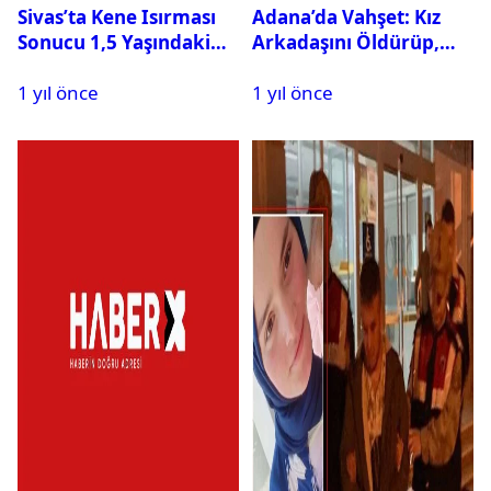
Sivas’ta Kene Isırması
Adana’da Vahşet: Kız
Sonucu 1,5 Yaşındaki
Arkadaşını Öldürüp,
Bebek Hayatını
İntihar Etti
1 yıl önce
1 yıl önce
Kaybetti