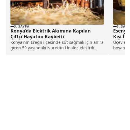
3. SAYFA
3. SAY
Konya’da Elektrik Akımına Kapılan
Esenyur
Çiftçi Hayatını Kaybetti
Kişi İnt
Konya'nın Ereğli ilçesinde süt sağmak için ahıra
Üçevler 
giren 59 yaşındaki Nurettin Ünaler, elektrik
boşandığ
kaçağı...
yaraladı.