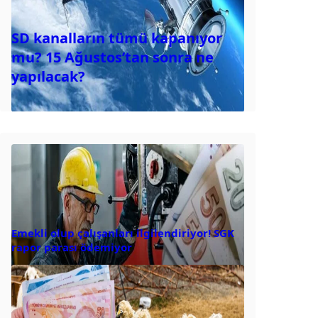
SD kanalların tümü kapanıyor
mu? 15 Ağustos’tan sonra ne
yapılacak?
Emekli olup çalışanları ilgilendiriyor! SGK
rapor parası ödemiyor