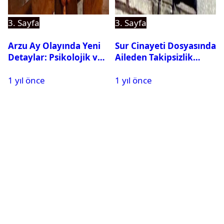
3. Sayfa
3. Sayfa
Arzu Ay Olayında Yeni
Sur Cinayeti Dosyasında
Detaylar: Psikolojik ve
Aileden Takipsizlik
Fiziksel Şiddet İddiaları
Kararına İtiraz
1 yıl önce
1 yıl önce
Gündemde