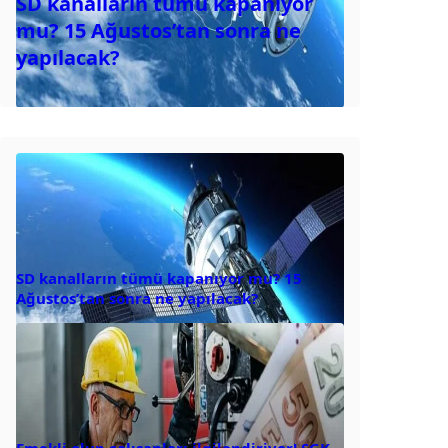
SD kanalların tümü kapanıyor
mu? 15 Ağustos’tan sonra ne
yapılacak?
SD kanalların tümü kapanıyor mu? 15
Ağustos’tan sonra ne yapılacak?
Emekli olup çalışanları ilgilendiriyor! SGK