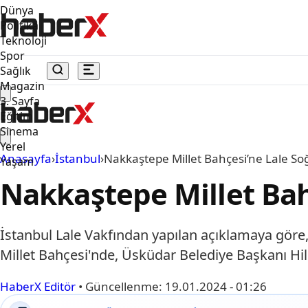
Dünya
Politika
Teknoloji
Spor
Sağlık
Magazin
3. Sayfa
Eğitim
Sinema
Yerel
Anasayfa
›
İstanbul
›
Nakkaştepe Millet Bahçesi’ne Lale Soğ
Yaşam
Nakkaştepe Millet Bahç
İstanbul Lale Vakfından yapılan açıklamaya göre,
Millet Bahçesi'nde, Üsküdar Belediye Başkanı Hi
HaberX Editör
•
Güncellenme:
19.01.2024 - 01:26