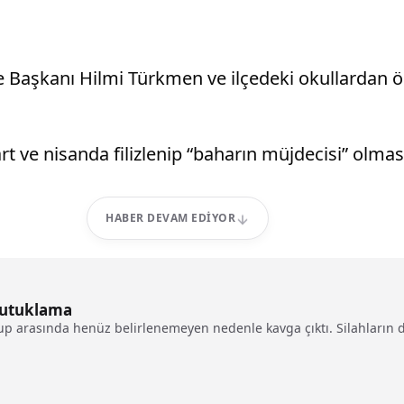
 Başkanı Hilmi Türkmen ve ilçedeki okullardan öğ
 ve nisanda filizlenip “baharın müjdecisi” olması
HABER DEVAM EDIYOR
 Tutuklama
p arasında henüz belirlenemeyen nedenle kavga çıktı. Silahların d