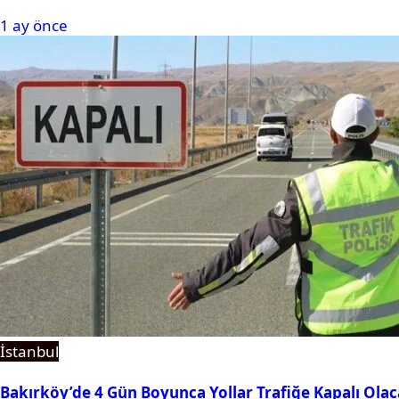
1 ay önce
İstanbul
Bakırköy’de 4 Gün Boyunca Yollar Trafiğe Kapalı Ola