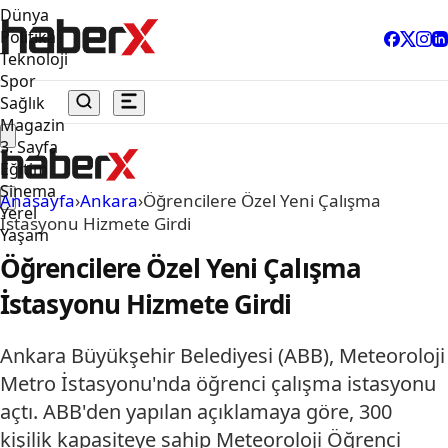
Dünya
Politika
Teknoloji
Spor
Sağlık
Magazin
3. Sayfa
Eğitim
Sinema
Anasayfa
›
Ankara
›
Öğrencilere Özel Yeni Çalışma
Yerel
İstasyonu Hizmete Girdi
Yaşam
Öğrencilere Özel Yeni Çalışma
İstasyonu Hizmete Girdi
Ankara Büyükşehir Belediyesi (ABB), Meteoroloji
Metro İstasyonu'nda öğrenci çalışma istasyonu
açtı. ABB'den yapılan açıklamaya göre, 300
kişilik kapasiteye sahip Meteoroloji Öğrenci