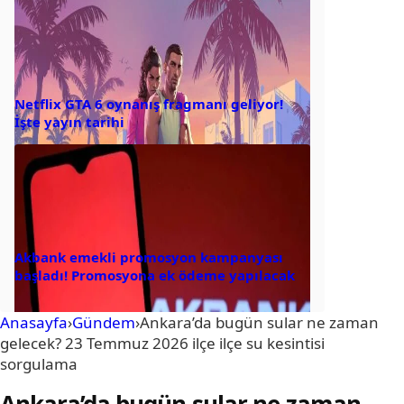
Netflix GTA 6 oynanış fragmanı geliyor!
İşte yayın tarihi
Akbank emekli promosyon kampanyası
başladı! Promosyona ek ödeme yapılacak
Anasayfa
›
Gündem
›
Ankara’da bugün sular ne zaman
gelecek? 23 Temmuz 2026 ilçe ilçe su kesintisi
sorgulama