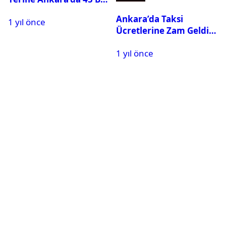
Kişilik Yeni Stadyum
Ankara’da Taksi
1 yıl önce
Yapılıyor
Ücretlerine Zam Geldi:
25 Mayıs’ta Yürürlüğe
1 yıl önce
Giriyor