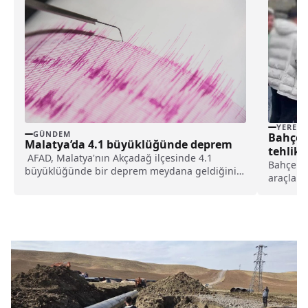
YEREL
GÜNDEM
Bahçeli
Malatya’da 4.1 büyüklüğünde deprem
tehlik
AFAD, Malatya'nın Akçadağ ilçesinde 4.1
cezası 
Bahçelie
büyüklüğünde bir deprem meydana geldiğini
araçları
duyurdu. Depremin saat 10.26'da ve yerin 11.5
tehlikey
kilometre derinliğinde yaşandığı açıklandı.
para cez
2 Şubat 
oluşturar