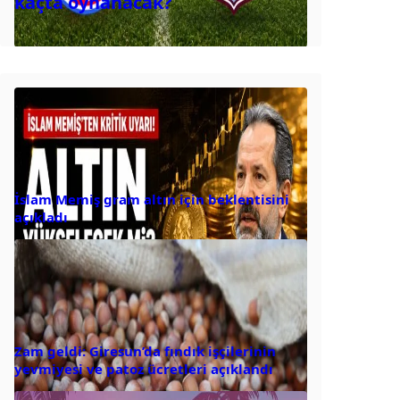
kaçta oynanacak?
İslam Memiş gram altın için beklentisini
açıkladı
Zam geldi: Giresun’da fındık işçilerinin
yevmiyesi ve patoz ücretleri açıklandı