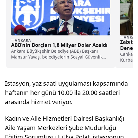
ANKAR
ANKARA
Zabıta
ABB’nin Borçları 1,8 Milyar Dolar Azaldı
Deneti
Ankara Büyükşehir Belediye (ABB) Başkanı
Çankaya 
Mansur Yavaş, belediyelerin Sosyal Güvenlik
Kurban B
Kurumuna (SGK) prim borcuna...
Belediye
İstasyon, yaz saati uygulaması kapsamında
haftanın her günü 10.00 ila 20.00 saatleri
arasında hizmet veriyor.
Kadın ve Aile Hizmetleri Dairesi Başkanlığı
Aile Yaşam Merkezleri Şube Müdürlüğü
Eğitim Sorumlusu Hülya Polat, istasyonun